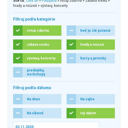
Ste tu:
Celá SR
»
Podujatia
» vstup zdarma + zábava vonku +
hrady a múzeá + výstavy, koncerty
Filtruj podľa kategórie
vstup zdarma
keď je zlé počasie
zábava vonku
hrady a múzeá
výstavy, koncerty
burzy a jarmoky
prednášky,
workshopy
Filtruj podľa dátumu
Na dnes
Na zajtra
Na víkend
Iný dátum