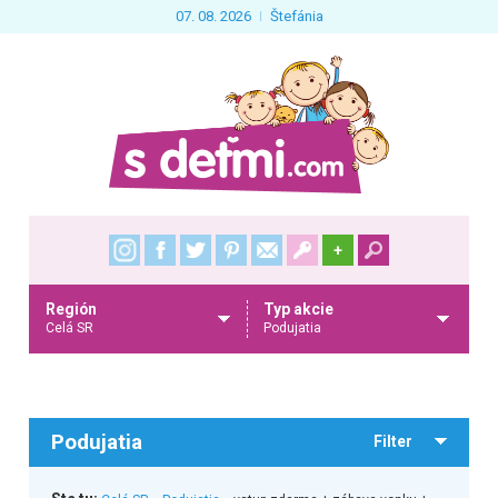
07. 08. 2026
Štefánia
+
Región
Typ akcie
Celá SR
Podujatia
Podujatia
Filter