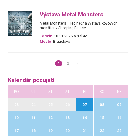
Výstava Metal Monsters
Metal Monsters – jedinečná výstava kovových
monštier v Shopping Palace.
Termín:
10.11.2025 a ďalšie
Mesto:
Bratislava
1
2
»
Kalendár podujatí
PO
UT
ST
ŠT
PI
SO
NE
03
04
05
06
07
08
09
10
11
12
13
14
15
16
17
18
19
20
21
22
23