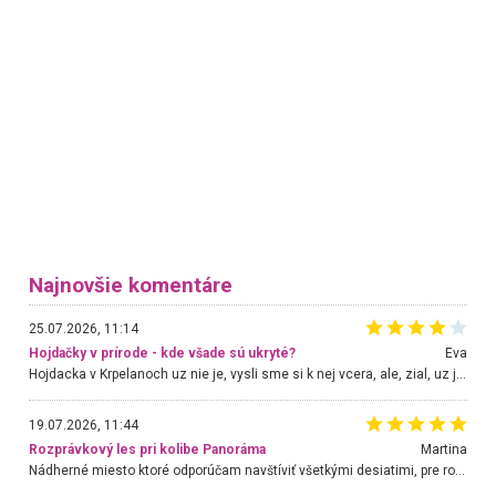
Najnovšie komentáre
25.07.2026, 11:14
Hojdačky v prírode - kde všade sú ukryté?
Eva
Hojdacka v Krpelanoch uz nie je, vysli sme si k nej vcera, ale, zial, uz je znicena. Ak sem planujete cestu len kvoli hojdacke, mozete si ju usetrit. Krasny vyhlad je tu vsak aj bez hojdacky :-)
19.07.2026, 11:44
Rozprávkový les pri kolibe Panoráma
Martina
Nádherné miesto ktoré odporúčam navštíviť všetkými desiatimi, pre rodiny s deťmi, dôchodcom... Proste a jednoducho ozaj rozprávkový les.. určite ešte prídeme. Odniesli sme si na pamiatku krásne tričká,