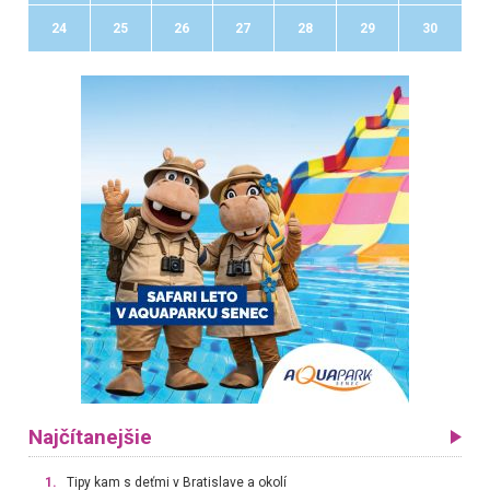
24
25
26
27
28
29
30
Najčítanejšie
1.
Tipy kam s deťmi v Bratislave a okolí