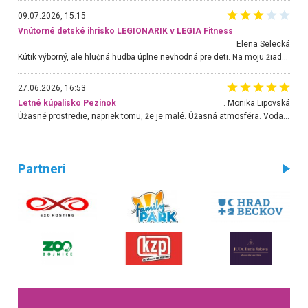
09.07.2026, 15:15
Vnútorné detské ihrisko LEGIONARIK v LEGIA Fitness
Elena Selecká
Kútik výborný, ale hlučná hudba úplne nevhodná pre deti. Na moju žiadosť o aspoň sušenie nereagovali.
27.06.2026, 16:53
Letné kúpalisko Pezinok
. Monika Lipovská
Úžasné prostredie, napriek tomu, že je malé. Úžasná atmosféra. Voda fantastická a nádherná. Ľudí je pomerne veľa, ale su mili a ohľaduplní. Je veľmi zaujímavé sledovať, ako dokážu spolu športovať cudzí ľudia a bez ohľadu na vek. Vládne tu pohoda. Vnuka neviem dostať z vody. Ďakujem za krásny deň . Urcite sa sem vrátim. Jediný problém je s parkovaním, ale aj ten sa mi podarilo vyriešiť. Monika Bratislava
Partneri