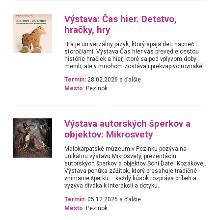
Výstava: Čas hier. Detstvo,
hračky, hry
Hra je univerzálny jazyk, ktorý spája deti naprieč
storočiami. Výstava Čas hier vás prevedie cestou
histórie hračiek a hier, ktoré sa pod vplyvom doby
menili, ale v mnohom zostávali prekvapivo rovnaké.
Termín:
28.02.2026 a ďalšie
Mesto:
Pezinok
Výstava autorských šperkov a
objektov: Mikrosvety
Malokarpatské múzeum v Pezinku pozýva na
unikátnu výstavu Mikrosvety, prezentáciu
autorských šperkov a objektov Soni Ďateľ Kozákovej.
Výstava ponúka zážitok, ktorý presahuje tradičné
vnímanie šperku – každý kúsok rozpráva príbeh a
vyzýva diváka k interakcii a dotyku.
Termín:
05.12.2025 a ďalšie
Mesto:
Pezinok