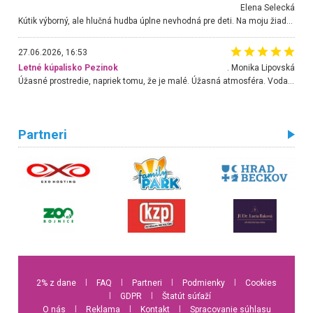
Elena Selecká
Kútik výborný, ale hlučná hudba úplne nevhodná pre deti. Na moju žiadosť o aspoň sušenie nereagovali.
27.06.2026, 16:53
Letné kúpalisko Pezinok
. Monika Lipovská
Úžasné prostredie, napriek tomu, že je malé. Úžasná atmosféra. Voda fantastická a nádherná. Ľudí je pomerne veľa, ale su mili a ohľaduplní. Je veľmi zaujímavé sledovať, ako dokážu spolu športovať cudzí ľudia a bez ohľadu na vek. Vládne tu pohoda. Vnuka neviem dostať z vody. Ďakujem za krásny deň . Urcite sa sem vrátim. Jediný problém je s parkovaním, ale aj ten sa mi podarilo vyriešiť. Monika Bratislava
Partneri
2% z dane
l
FAQ
l
Partneri
l
Podmienky
l
Cookies
l
GDPR
l
Štatút súťaží
O nás
l
Reklama
l
Kontakt
l
Spracovanie súhlasu