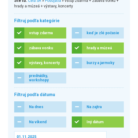
Ste tu:
Celá SR
»
Podujatia
» vstup zdarma + zábava vonku +
hrady a múzeá + výstavy, koncerty
Filtruj podľa kategórie
vstup zdarma
keď je zlé počasie
zábava vonku
hrady a múzeá
výstavy, koncerty
burzy a jarmoky
prednášky,
workshopy
Filtruj podľa dátumu
Na dnes
Na zajtra
Na víkend
Iný dátum