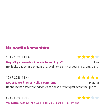
Najnovšie komentáre
25.07.2026, 11:14
Hojdačky v prírode - kde všade sú ukryté?
Eva
Hojdacka v Krpelanoch uz nie je, vysli sme si k nej vcera, ale, zial, uz je znicena. Ak sem planujete cestu len kvoli hojdacke, mozete si ju usetrit. Krasny vyhlad je tu vsak aj bez hojdacky :-)
19.07.2026, 11:44
Rozprávkový les pri kolibe Panoráma
Martina
Nádherné miesto ktoré odporúčam navštíviť všetkými desiatimi, pre rodiny s deťmi, dôchodcom... Proste a jednoducho ozaj rozprávkový les.. určite ešte prídeme. Odniesli sme si na pamiatku krásne tričká,
09.07.2026, 15:15
Vnútorné detské ihrisko LEGIONARIK v LEGIA Fitness