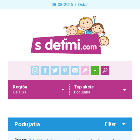
08. 08. 2026
Oskár
+
Región
Typ akcie
Celá SR
Podujatia
Podujatia
Filter