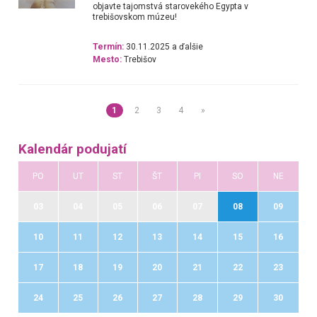
objavte tajomstvá starovekého Egypta v
trebišovskom múzeu!
Termín:
30.11.2025 a ďalšie
Mesto:
Trebišov
1
2
3
4
»
Kalendár podujatí
PO
UT
ST
ŠT
PI
SO
NE
03
04
05
06
07
08
09
10
11
12
13
14
15
16
17
18
19
20
21
22
23
24
25
26
27
28
29
30