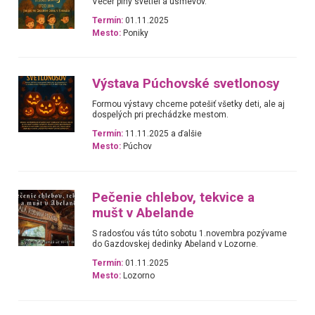
Večer plný svetiel a úsmevov.
Termín:
01.11.2025
Mesto:
Poniky
Výstava Púchovské svetlonosy
Formou výstavy chceme potešiť všetky deti, ale aj
dospelých pri prechádzke mestom.
Termín:
11.11.2025 a ďalšie
Mesto:
Púchov
Pečenie chlebov, tekvice a
mušt v Abelande
S radosťou vás túto sobotu 1.novembra pozývame
do Gazdovskej dedinky Abeland v Lozorne.
Termín:
01.11.2025
Mesto:
Lozorno