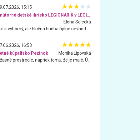
9.07.2026, 15:15
Vnútorné detské ihrisko LEGIONARIK v LEGIA Fitness
Elena Selecká
Kútik výborný, ale hlučná hudba úplne nevhodná pre deti. Na moju žiadosť o aspoň sušenie nereagovali.
7.06.2026, 16:53
etné kúpalisko Pezinok
. Monika Lipovská
Úžasné prostredie, napriek tomu, že je malé. Úžasná atmosféra. Voda fantastická a nádherná. Ľudí je pomerne veľa, ale su mili a ohľaduplní. Je veľmi zaujímavé sledovať, ako dokážu spolu športovať cudzí ľudia a bez ohľadu na vek. Vládne tu pohoda. Vnuka neviem dostať z vody. Ďakujem za krásny deň . Urcite sa sem vrátim. Jediný problém je s parkovaním, ale aj ten sa mi podarilo vyriešiť. Monika Bratislava