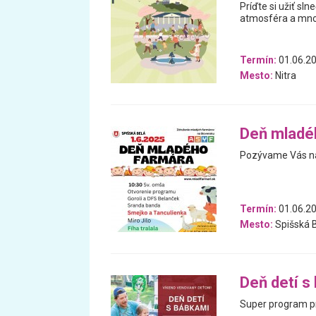
Príďte si užiť sl
atmosféra a množ
Termín:
01.06.2
Mesto:
Nitra
Deň mladé
Pozývame Vás na
Termín:
01.06.2
Mesto:
Spišská 
Deň detí s
Super program pri