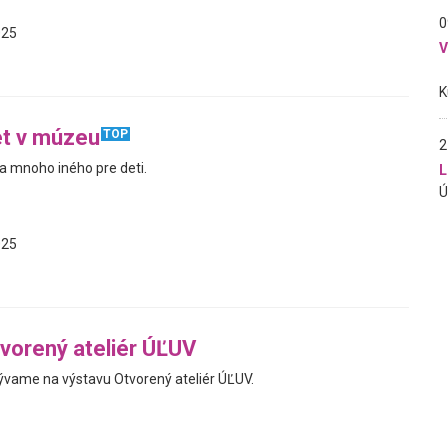
0
025
et v múzeu
TOP
2
 a mnoho iného pre deti.
L
025
vorený ateliér ÚĽUV
vame na výstavu Otvorený ateliér ÚĽUV.