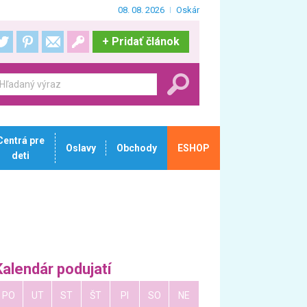
08. 08. 2026
Oskár
+
Pridať článok
Centrá pre
Oslavy
Obchody
ESHOP
deti
Kalendár podujatí
PO
UT
ST
ŠT
PI
SO
NE