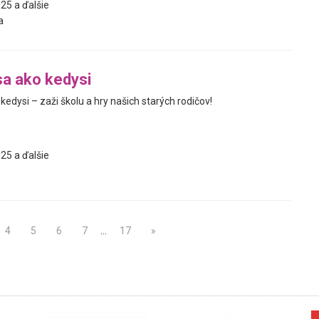
25 a ďalšie
a
a ako kedysi
edysi – zaži školu a hry našich starých rodičov!
25 a ďalšie
4
5
6
7
…
17
»