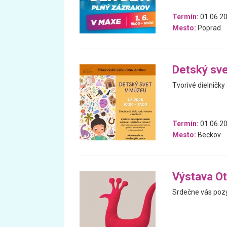
Termín:
01.06.2
Mesto:
Poprad
Detský sv
Tvorivé dielničky
Termín:
01.06.2
Mesto:
Beckov
Výstava Ot
Srdečne vás pozý