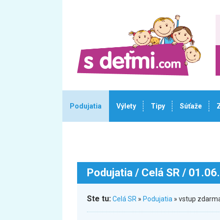
Podujatia
Výlety
Tipy
Súťaže
Podujatia
/ Celá SR / 01.06
Ste tu:
Celá SR
»
Podujatia
» vstup zdarma