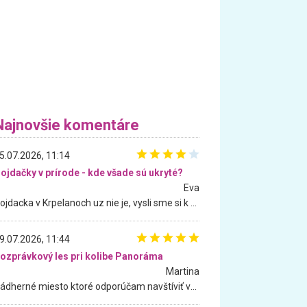
Najnovšie komentáre
5.07.2026, 11:14
ojdačky v prírode - kde všade sú ukryté?
Eva
Hojdacka v Krpelanoch uz nie je, vysli sme si k nej vcera, ale, zial, uz je znicena. Ak sem planujete cestu len kvoli hojdacke, mozete si ju usetrit. Krasny vyhlad je tu vsak aj bez hojdacky :-)
9.07.2026, 11:44
ozprávkový les pri kolibe Panoráma
Martina
Nádherné miesto ktoré odporúčam navštíviť všetkými desiatimi, pre rodiny s deťmi, dôchodcom... Proste a jednoducho ozaj rozprávkový les.. určite ešte prídeme. Odniesli sme si na pamiatku krásne tričká,