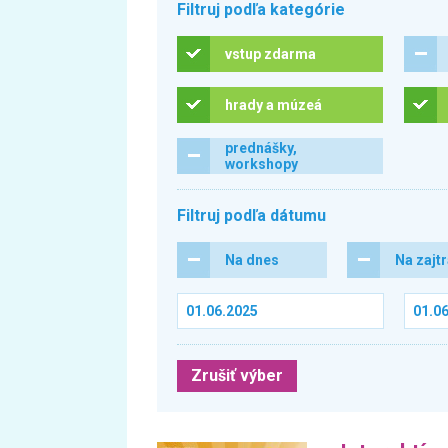
Filtruj podľa kategórie
vstup zdarma
hrady a múzeá
prednášky,
workshopy
Filtruj podľa dátumu
Na dnes
Na zajt
Zrušiť výber