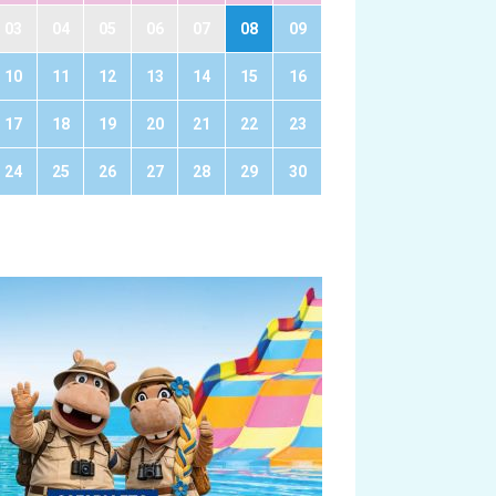
03
04
05
06
07
08
09
10
11
12
13
14
15
16
17
18
19
20
21
22
23
24
25
26
27
28
29
30