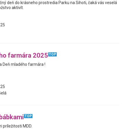
nečný deň do krásneho prostredia Parku na Sihoti, čaká vás veselá
stvo aktivít.
025
ho farmára 2025
TOP
 Deň mladého farmára !
025
Belá
 bábkami
TOP
 príležitosti MDD.