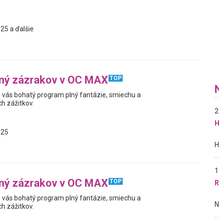
25 a ďalšie
lný zázrakov v OC MAX
TOP
re vás bohatý program plný fantázie, smiechu a
h zážitkov.
2
H
025
1
lný zázrakov v OC MAX
TOP
R
re vás bohatý program plný fantázie, smiechu a
h zážitkov.