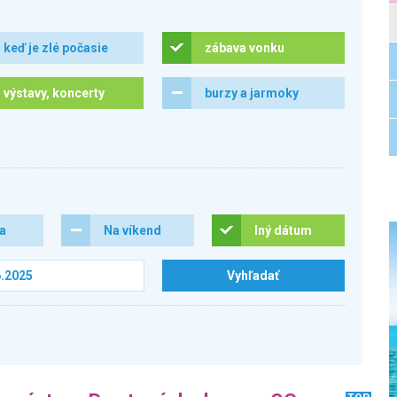
keď je zlé počasie
zábava vonku
výstavy, koncerty
burzy a jarmoky
ra
Na víkend
Iný dátum