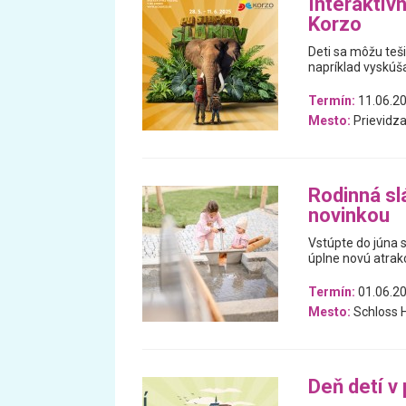
Interaktív
Korzo
Deti sa môžu teš
napríklad vyskúša
Termín:
11.06.20
Mesto:
Prievidz
Rodinná sl
novinkou
Vstúpte do júna 
úplne novú atrak
Termín:
01.06.20
Mesto:
Schloss 
Deň detí v