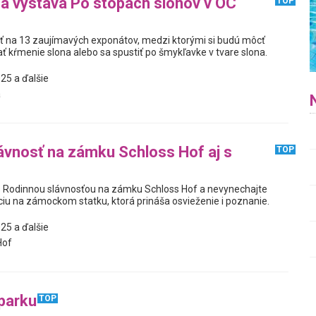
na výstava Po stopách slonov v OC
TOP
iť na 13 zaujímavých exponátov, medzi ktorými si budú môcť
ť kŕmenie slona alebo sa spustiť po šmykľavke v tvare slona.
25 a ďalšie
a
ávnosť na zámku Schloss Hof aj s
TOP
s Rodinnou slávnosťou na zámku Schloss Hof a nevynechajte
ciu na zámockom statku, ktorá prináša osvieženie i poznanie.
25 a ďalšie
Hof
 parku
TOP