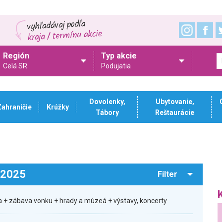
Región
Typ akcie
Celá SR
Podujatia
Dovolenky,
Ubytovanie,
Zahraničie
Krúžky
Tábory
Reštaurácie
.2025
Filter
 + zábava vonku + hrady a múzeá + výstavy, koncerty