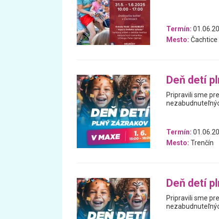
Termín:
01.06.20
Mesto:
Čachtice
Deň detí p
Pripravili sme p
nezabudnuteľnýc
Termín:
01.06.2
Mesto:
Trenčín
Deň detí p
Pripravili sme p
nezabudnuteľnýc