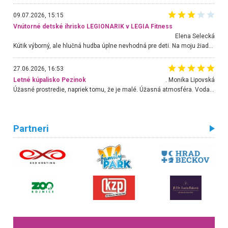
09.07.2026, 15:15
Vnútorné detské ihrisko LEGIONARIK v LEGIA Fitness
Elena Selecká
Kútik výborný, ale hlučná hudba úplne nevhodná pre deti. Na moju žiadosť o aspoň sušenie nereagovali.
27.06.2026, 16:53
Letné kúpalisko Pezinok
. Monika Lipovská
Úžasné prostredie, napriek tomu, že je malé. Úžasná atmosféra. Voda fantastická a nádherná. Ľudí je pomerne veľa, ale su mili a ohľaduplní. Je veľmi zaujímavé sledovať, ako dokážu spolu športovať cudzí ľudia a bez ohľadu na vek. Vládne tu pohoda. Vnuka neviem dostať z vody. Ďakujem za krásny deň . Urcite sa sem vrátim. Jediný problém je s parkovaním, ale aj ten sa mi podarilo vyriešiť. Monika Bratislava
Partneri