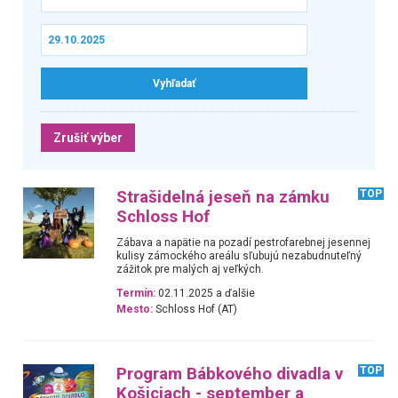
Zrušiť výber
Strašidelná jeseň na zámku
TOP
Schloss Hof
Zábava a napätie na pozadí pestrofarebnej jesennej
kulisy zámockého areálu sľubujú nezabudnuteľný
zážitok pre malých aj veľkých.
Termín:
02.11.2025 a ďalšie
Mesto:
Schloss Hof (AT)
Program Bábkového divadla v
TOP
Košiciach - september a