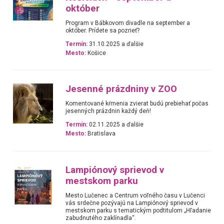
október
Program v Bábkovom divadle na september a
október. Prídete sa pozrieť?
Termín:
31.10.2025 a ďalšie
Mesto:
Košice
Jesenné prázdniny v ZOO
Komentované kŕmenia zvierat budú prebiehať počas
jesenných prázdnin každý deň!
Termín:
02.11.2025 a ďalšie
Mesto:
Bratislava
Lampiónový sprievod v
mestskom parku
Mesto Lučenec a Centrum voľného času v Lučenci
vás srdečne pozývajú na Lampiónový sprievod v
mestskom parku s tematickým podtitulom „Hľadanie
zabudnutého zaklínadla“.