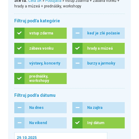
Ste tu:
Celá SR
»
Podujatia
» vstup zdarma + zábava vonku +
hrady a múzeá + prednášky, workshopy
Filtruj podľa kategórie
vstup zdarma
keď je zlé počasie
zábava vonku
hrady a múzeá
výstavy, koncerty
burzy a jarmoky
prednášky,
workshopy
Filtruj podľa dátumu
Na dnes
Na zajtra
Na víkend
Iný dátum