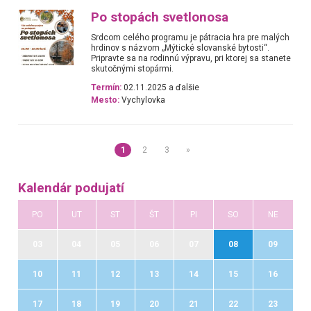
Po stopách svetlonosa
Srdcom celého programu je pátracia hra pre malých
hrdinov s názvom „Mýtické slovanské bytosti“.
Pripravte sa na rodinnú výpravu, pri ktorej sa stanete
skutočnými stopármi.
Termín:
02.11.2025 a ďalšie
Mesto:
Vychylovka
1
2
3
»
Kalendár podujatí
PO
UT
ST
ŠT
PI
SO
NE
03
04
05
06
07
08
09
10
11
12
13
14
15
16
17
18
19
20
21
22
23