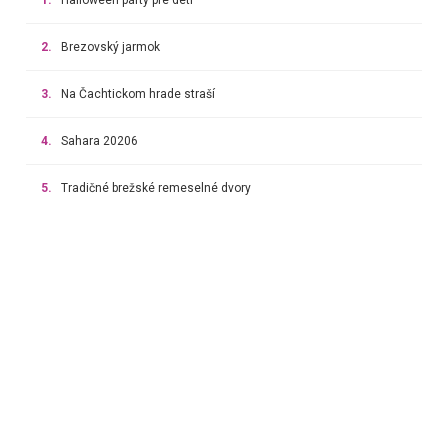
2.
Brezovský jarmok
3.
Na Čachtickom hrade straší
4.
Sahara 20206
5.
Tradičné brežské remeselné dvory