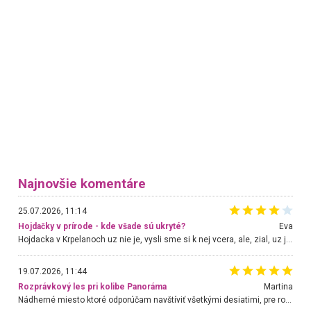
Najnovšie komentáre
25.07.2026, 11:14
Hojdačky v prírode - kde všade sú ukryté?
Eva
Hojdacka v Krpelanoch uz nie je, vysli sme si k nej vcera, ale, zial, uz je znicena. Ak sem planujete cestu len kvoli hojdacke, mozete si ju usetrit. Krasny vyhlad je tu vsak aj bez hojdacky :-)
19.07.2026, 11:44
Rozprávkový les pri kolibe Panoráma
Martina
Nádherné miesto ktoré odporúčam navštíviť všetkými desiatimi, pre rodiny s deťmi, dôchodcom... Proste a jednoducho ozaj rozprávkový les.. určite ešte prídeme. Odniesli sme si na pamiatku krásne tričká,