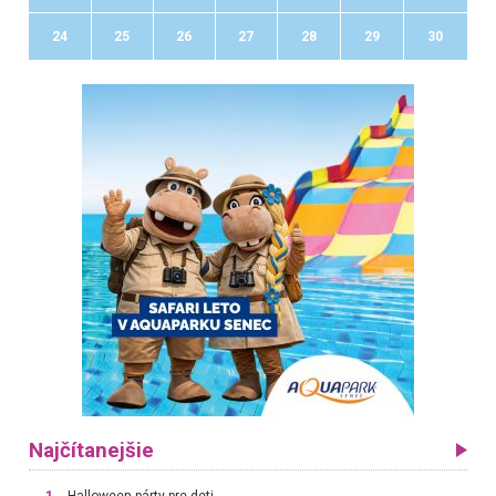
24
25
26
27
28
29
30
Najčítanejšie
1.
Halloween párty pre deti