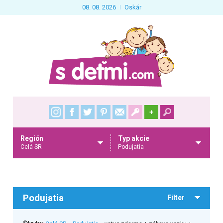
08. 08. 2026
Oskár
+
Región
Typ akcie
Celá SR
Podujatia
Podujatia
Filter