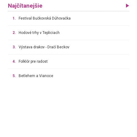
Najčítanejšie
1.
Festival Bučkovská Dúhovačka
2.
Hodové trhy v Tepliciach
3.
Výstava drakov - Dračí Beckov
4.
Folklór pre radost
5.
Betlehem a Vianoce