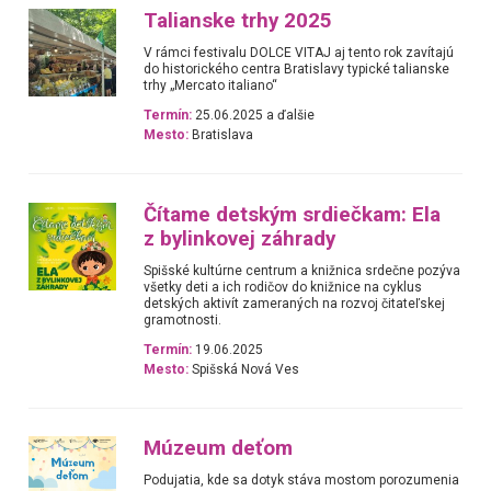
Talianske trhy 2025
V rámci festivalu DOLCE VITAJ aj tento rok zavítajú
do historického centra Bratislavy typické talianske
trhy „Mercato italiano“
Termín:
25.06.2025 a ďalšie
Mesto:
Bratislava
Čítame detským srdiečkam: Ela
z bylinkovej záhrady
Spišské kultúrne centrum a knižnica srdečne pozýva
všetky deti a ich rodičov do knižnice na cyklus
detských aktivít zameraných na rozvoj čitateľskej
gramotnosti.
Termín:
19.06.2025
Mesto:
Spišská Nová Ves
Múzeum deťom
Podujatia, kde sa dotyk stáva mostom porozumenia