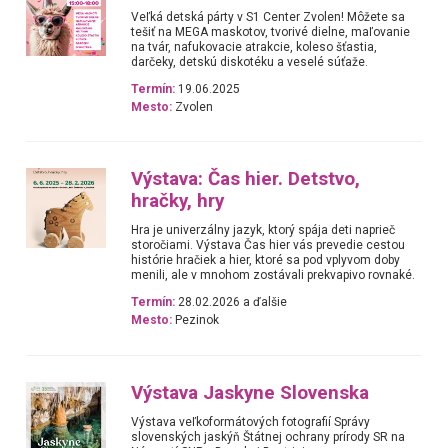
Veľká detská párty v S1 Center Zvolen! Môžete sa
tešiť na MEGA maskotov, tvorivé dielne, maľovanie
na tvár, nafukovacie atrakcie, koleso šťastia,
darčeky, detskú diskotéku a veselé súťaže.
Termín:
19.06.2025
Mesto:
Zvolen
Výstava: Čas hier. Detstvo,
hračky, hry
Hra je univerzálny jazyk, ktorý spája deti naprieč
storočiami. Výstava Čas hier vás prevedie cestou
histórie hračiek a hier, ktoré sa pod vplyvom doby
menili, ale v mnohom zostávali prekvapivo rovnaké.
Termín:
28.02.2026 a ďalšie
Mesto:
Pezinok
Výstava Jaskyne Slovenska
Výstava veľkoformátových fotografií Správy
slovenských jaskýň Štátnej ochrany prírody SR na