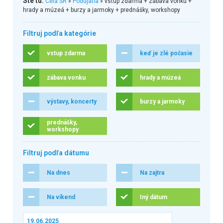
Ste tu:
Celá SR
»
Podujatia
» vstup zdarma + zábava vonku +
hrady a múzeá + burzy a jarmoky + prednášky, workshopy
Filtruj podľa kategórie
vstup zdarma
keď je zlé počasie
zábava vonku
hrady a múzeá
výstavy, koncerty
burzy a jarmoky
prednášky,
workshopy
Filtruj podľa dátumu
Na dnes
Na zajtra
Na víkend
Iný dátum