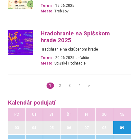
Termín:
19.06.2025
Mesto:
Trebišov
Hradohranie na Spišskom
hrade 2025
Hradohranie na obľúbenom hrade
Termín:
20.06.2025 a ďalšie
Mesto:
Spišské Podhradie
1
2
3
4
»
Kalendár podujatí
PO
UT
ST
ŠT
PI
SO
NE
03
04
05
06
07
08
09