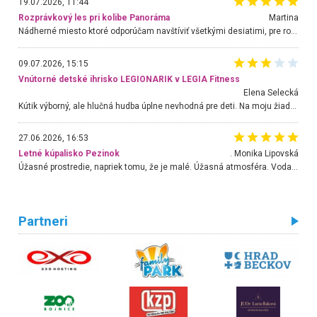
19.07.2026, 11:44
Rozprávkový les pri kolibe Panoráma
Martina
Nádherné miesto ktoré odporúčam navštíviť všetkými desiatimi, pre rodiny s deťmi, dôchodcom... Proste a jednoducho ozaj rozprávkový les.. určite ešte prídeme. Odniesli sme si na pamiatku krásne tričká,
09.07.2026, 15:15
Vnútorné detské ihrisko LEGIONARIK v LEGIA Fitness
Elena Selecká
Kútik výborný, ale hlučná hudba úplne nevhodná pre deti. Na moju žiadosť o aspoň sušenie nereagovali.
27.06.2026, 16:53
Letné kúpalisko Pezinok
. Monika Lipovská
Úžasné prostredie, napriek tomu, že je malé. Úžasná atmosféra. Voda fantastická a nádherná. Ľudí je pomerne veľa, ale su mili a ohľaduplní. Je veľmi zaujímavé sledovať, ako dokážu spolu športovať cudzí ľudia a bez ohľadu na vek. Vládne tu pohoda. Vnuka neviem dostať z vody. Ďakujem za krásny deň . Urcite sa sem vrátim. Jediný problém je s parkovaním, ale aj ten sa mi podarilo vyriešiť. Monika Bratislava
Partneri