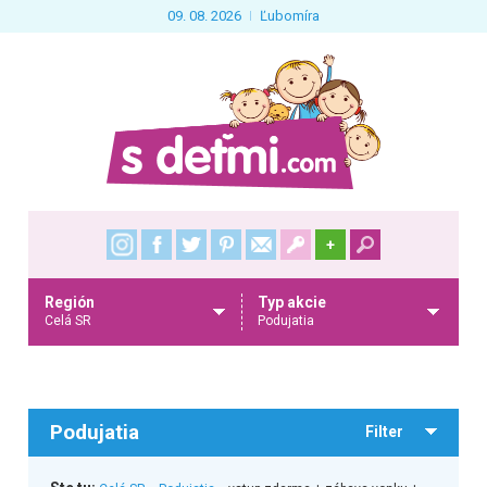
09. 08. 2026
Ľubomíra
+
Región
Typ akcie
Celá SR
Podujatia
Podujatia
Filter