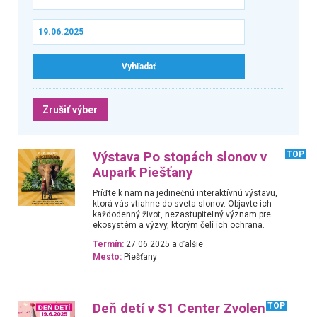
Zrušiť výber
Výstava Po stopách slonov v
TOP
Aupark Piešťany
Príďte k nam na jedinečnú interaktívnú výstavu,
ktorá vás vtiahne do sveta slonov. Objavte ich
každodenný život, nezastupiteľný význam pre
ekosystém a výzvy, ktorým čelí ich ochrana.
Termín:
27.06.2025 a ďalšie
Mesto:
Piešťany
Deň detí v S1 Center Zvolen
TOP