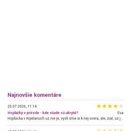
Najnovšie komentáre
25.07.2026, 11:14
Hojdačky v prírode - kde všade sú ukryté?
Eva
Hojdacka v Krpelanoch uz nie je, vysli sme si k nej vcera, ale, zial, uz je znicena. Ak sem planujete cestu len kvoli hojdacke, mozete si ju usetrit. Krasny vyhlad je tu vsak aj bez hojdacky :-)