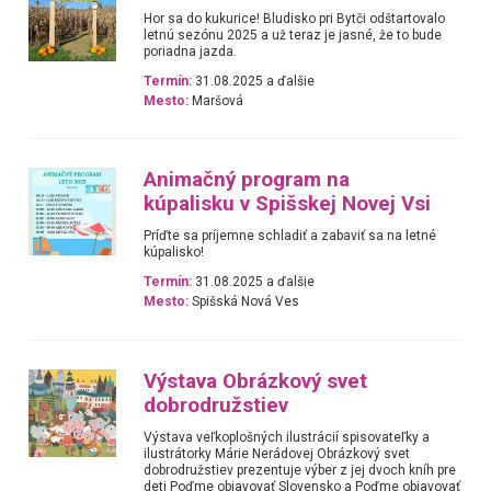
Hor sa do kukurice! Bludisko pri Bytči odštartovalo
letnú sezónu 2025 a už teraz je jasné, že to bude
poriadna jazda.
Termín:
31.08.2025 a ďalšie
Mesto:
Maršová
Animačný program na
kúpalisku v Spišskej Novej Vsi
Príďte sa príjemne schladiť a zabaviť sa na letné
kúpalisko!
Termín:
31.08.2025 a ďalšie
Mesto:
Spišská Nová Ves
Výstava Obrázkový svet
dobrodružstiev
Výstava veľkoplošných ilustrácií spisovateľky a
ilustrátorky Márie Nerádovej Obrázkový svet
dobrodružstiev prezentuje výber z jej dvoch kníh pre
deti Poďme objavovať Slovensko a Poďme objavovať