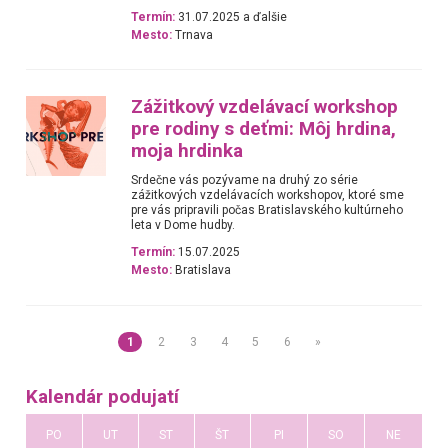
Termín:
31.07.2025 a ďalšie
Mesto:
Trnava
Zážitkový vzdelávací workshop
pre rodiny s deťmi: Môj hrdina,
moja hrdinka
Srdečne vás pozývame na druhý zo série
zážitkových vzdelávacích workshopov, ktoré sme
pre vás pripravili počas Bratislavského kultúrneho
leta v Dome hudby.
Termín:
15.07.2025
Mesto:
Bratislava
1
2
3
4
5
6
»
Kalendár podujatí
PO
UT
ST
ŠT
PI
SO
NE