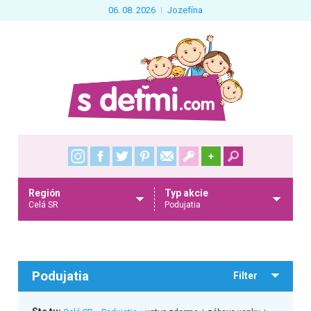
06. 08. 2026
Jozefína
+
Región
Typ akcie
Celá SR
Podujatia
Podujatia
Filter