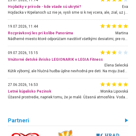
25.07.2026, 11:14
Hojdačky v prírode - kde všade sú ukryté?
Eva
Hojdacka v Krpelanoch uz nie je, vysli sme si k nej vcera, ale, zial, uz je znicena. Ak sem planujete cestu len kvoli hojdacke, mozete si ju usetrit. Krasny vyhlad je tu vsak aj bez hojdacky :-)
19.07.2026, 11:44
Rozprávkový les pri kolibe Panoráma
Martina
Nádherné miesto ktoré odporúčam navštíviť všetkými desiatimi, pre rodiny s deťmi, dôchodcom... Proste a jednoducho ozaj rozprávkový les.. určite ešte prídeme. Odniesli sme si na pamiatku krásne tričká,
09.07.2026, 15:15
Vnútorné detské ihrisko LEGIONARIK v LEGIA Fitness
Elena Selecká
Kútik výborný, ale hlučná hudba úplne nevhodná pre deti. Na moju žiadosť o aspoň sušenie nereagovali.
27.06.2026, 16:53
Letné kúpalisko Pezinok
. Monika Lipovská
Úžasné prostredie, napriek tomu, že je malé. Úžasná atmosféra. Voda fantastická a nádherná. Ľudí je pomerne veľa, ale su mili a ohľaduplní. Je veľmi zaujímavé sledovať, ako dokážu spolu športovať cudzí ľudia a bez ohľadu na vek. Vládne tu pohoda. Vnuka neviem dostať z vody. Ďakujem za krásny deň . Urcite sa sem vrátim. Jediný problém je s parkovaním, ale aj ten sa mi podarilo vyriešiť. Monika Bratislava
Partneri