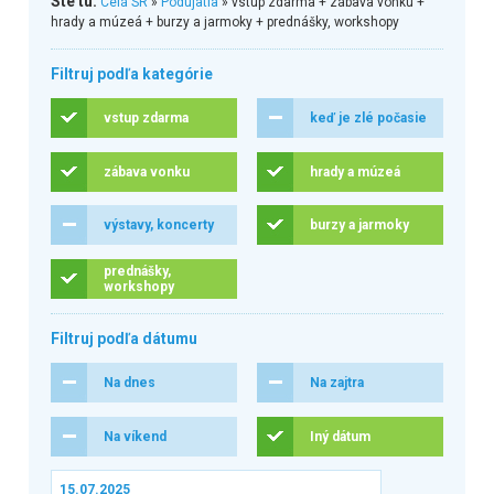
Ste tu:
Celá SR
»
Podujatia
» vstup zdarma + zábava vonku +
hrady a múzeá + burzy a jarmoky + prednášky, workshopy
Filtruj podľa kategórie
vstup zdarma
keď je zlé počasie
zábava vonku
hrady a múzeá
výstavy, koncerty
burzy a jarmoky
prednášky,
workshopy
Filtruj podľa dátumu
Na dnes
Na zajtra
Na víkend
Iný dátum