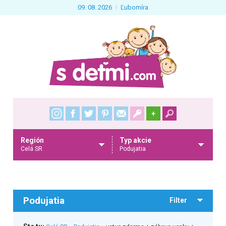
09. 08. 2026
Ľubomíra
+
Región
Typ akcie
Celá SR
Podujatia
Podujatia
Filter