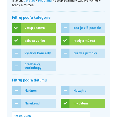
Ste tu:
Celá SR
»
Podujatia
» vstup zdarma + zábava vonku +
hrady a múzeá
Filtruj podľa kategórie
vstup zdarma
keď je zlé počasie
zábava vonku
hrady a múzeá
výstavy, koncerty
burzy a jarmoky
prednášky,
workshopy
Filtruj podľa dátumu
Na dnes
Na zajtra
Na víkend
Iný dátum