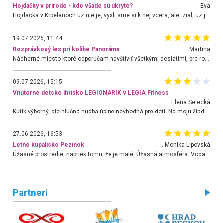
Hojdačky v prírode - kde všade sú ukryté?
Eva
Hojdacka v Krpelanoch uz nie je, vysli sme si k nej vcera, ale, zial, uz je znicena. Ak sem planujete cestu len kvoli hojdacke, mozete si ju usetrit. Krasny vyhlad je tu vsak aj bez hojdacky :-)
19.07.2026, 11:44
Rozprávkový les pri kolibe Panoráma
Martina
Nádherné miesto ktoré odporúčam navštíviť všetkými desiatimi, pre rodiny s deťmi, dôchodcom... Proste a jednoducho ozaj rozprávkový les.. určite ešte prídeme. Odniesli sme si na pamiatku krásne tričká,
09.07.2026, 15:15
Vnútorné detské ihrisko LEGIONARIK v LEGIA Fitness
Elena Selecká
Kútik výborný, ale hlučná hudba úplne nevhodná pre deti. Na moju žiadosť o aspoň sušenie nereagovali.
27.06.2026, 16:53
Letné kúpalisko Pezinok
. Monika Lipovská
Úžasné prostredie, napriek tomu, že je malé. Úžasná atmosféra. Voda fantastická a nádherná. Ľudí je pomerne veľa, ale su mili a ohľaduplní. Je veľmi zaujímavé sledovať, ako dokážu spolu športovať cudzí ľudia a bez ohľadu na vek. Vládne tu pohoda. Vnuka neviem dostať z vody. Ďakujem za krásny deň . Urcite sa sem vrátim. Jediný problém je s parkovaním, ale aj ten sa mi podarilo vyriešiť. Monika Bratislava
Partneri