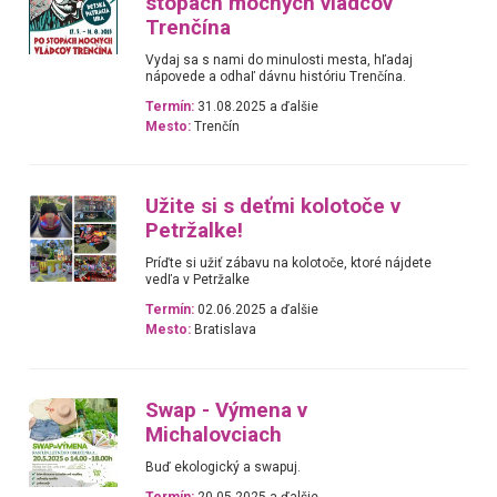
stopách mocných vládcov
Trenčína
Vydaj sa s nami do minulosti mesta, hľadaj
nápovede a odhaľ dávnu históriu Trenčína.
Termín:
31.08.2025 a ďalšie
Mesto:
Trenčín
Užite si s deťmi kolotoče v
Petržalke!
Príďte si užiť zábavu na kolotoče, ktoré nájdete
vedľa v Petržalke
Termín:
02.06.2025 a ďalšie
Mesto:
Bratislava
Swap - Výmena v
Michalovciach
Buď ekologický a swapuj.