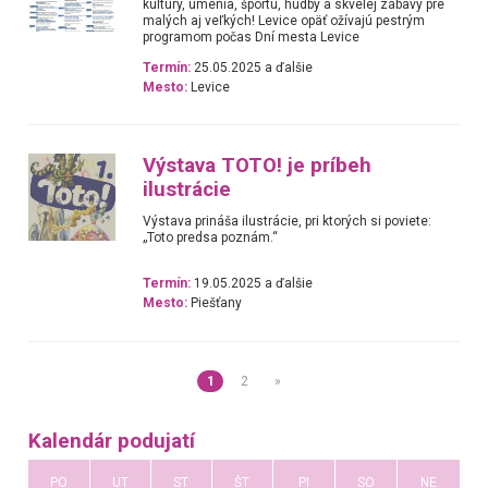
kultúry, umenia, športu, hudby a skvelej zábavy pre
malých aj veľkých! Levice opäť ožívajú pestrým
programom počas Dní mesta Levice
Termín:
25.05.2025 a ďalšie
Mesto:
Levice
Výstava TOTO! je príbeh
ilustrácie
Výstava prináša ilustrácie, pri ktorých si poviete:
„Toto predsa poznám.“
Termín:
19.05.2025 a ďalšie
Mesto:
Piešťany
1
2
»
Kalendár podujatí
PO
UT
ST
ŠT
PI
SO
NE