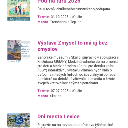
Poď na túru 2025
Ďalší ročník obľúbeného turistického podujatia.
Termín:
31.10.2025 a ďalšie
Mesto:
Trenčianske Teplice
Výstava Zmysel to má aj bez
zmyslov
Záhorské múzeum v Skalici pripravilo v spolupráci s
Knižnicou BIBIANY, Medzinárodného domu umenia
pre deti a Medzinárodnou úniou pre detskú knihu
(IBBY) interaktívnu výstavu výnimočných kníh o
deťoch a mladých ľuďoch so špeciálnymi potrebami,
cez ktoré sa detskí návštevníci dozvedia o živote
svojich vrstovníkov s týmito potrebami.
Termín:
07.07.2025 a ďalšie
Mesto:
Skalica
Dni mesta Levice
Pripravte sa na nezabudnuteľné dva týždne plné