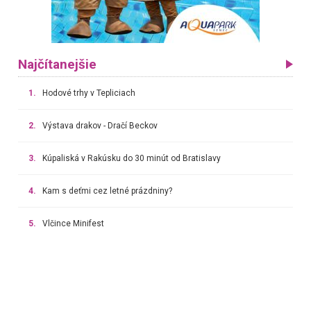
Najčítanejšie
1.
Hodové trhy v Tepliciach
2.
Výstava drakov - Dračí Beckov
3.
Kúpaliská v Rakúsku do 30 minút od Bratislavy
4.
Kam s deťmi cez letné prázdniny?
5.
Vlčince Minifest