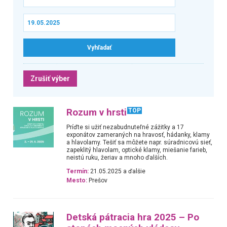
Zrušiť výber
Rozum v hrsti
TOP
Príďte si užiť nezabudnuteľné zážitky a 17
exponátov zameraných na hravosť, hádanky, klamy
a hlavolamy. Tešiť sa môžete napr. súradnicovú sieť,
zapeklitý hlavolam, optické klamy, miešanie farieb,
neistú ruku, žeriav a mnoho ďalších.
Termín:
21.05.2025 a ďalšie
Mesto:
Prešov
Detská pátracia hra 2025 – Po