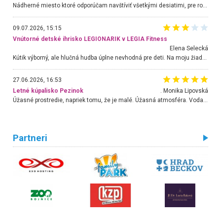
Nádherné miesto ktoré odporúčam navštíviť všetkými desiatimi, pre rodiny s deťmi, dôchodcom... Proste a jednoducho ozaj rozprávkový les.. určite ešte prídeme. Odniesli sme si na pamiatku krásne tričká,
09.07.2026, 15:15
Vnútorné detské ihrisko LEGIONARIK v LEGIA Fitness
Elena Selecká
Kútik výborný, ale hlučná hudba úplne nevhodná pre deti. Na moju žiadosť o aspoň sušenie nereagovali.
27.06.2026, 16:53
Letné kúpalisko Pezinok
. Monika Lipovská
Úžasné prostredie, napriek tomu, že je malé. Úžasná atmosféra. Voda fantastická a nádherná. Ľudí je pomerne veľa, ale su mili a ohľaduplní. Je veľmi zaujímavé sledovať, ako dokážu spolu športovať cudzí ľudia a bez ohľadu na vek. Vládne tu pohoda. Vnuka neviem dostať z vody. Ďakujem za krásny deň . Urcite sa sem vrátim. Jediný problém je s parkovaním, ale aj ten sa mi podarilo vyriešiť. Monika Bratislava
Partneri