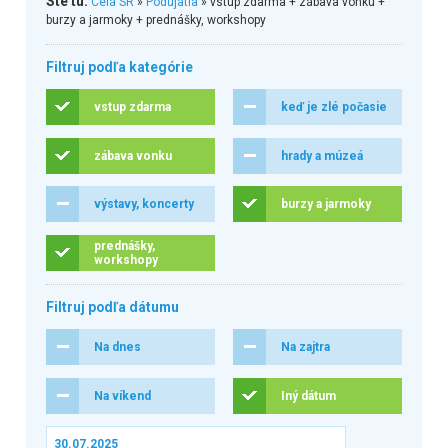
Ste tu:
Celá SR
»
Podujatia
» vstup zdarma + zábava vonku +
burzy a jarmoky + prednášky, workshopy
Filtruj podľa kategórie
vstup zdarma
keď je zlé počasie
zábava vonku
hrady a múzeá
výstavy, koncerty
burzy a jarmoky
prednášky,
workshopy
Filtruj podľa dátumu
Na dnes
Na zajtra
Na víkend
Iný dátum