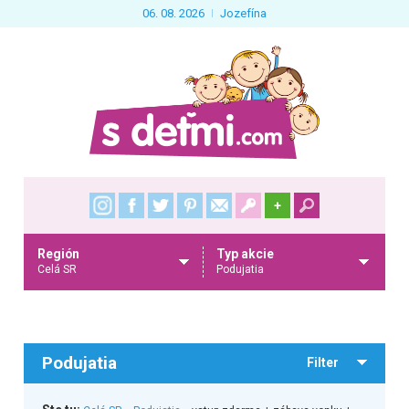
06. 08. 2026
Jozefína
+
Región
Typ akcie
Celá SR
Podujatia
Podujatia
Filter