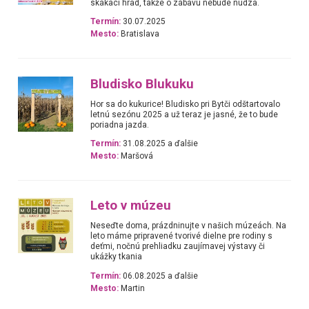
skákací hrad, takže o zábavu nebude núdza.
Termín:
30.07.2025
Mesto:
Bratislava
Bludisko Blukuku
Hor sa do kukurice! Bludisko pri Bytči odštartovalo
letnú sezónu 2025 a už teraz je jasné, že to bude
poriadna jazda.
Termín:
31.08.2025 a ďalšie
Mesto:
Maršová
Leto v múzeu
Neseďte doma, prázdninujte v našich múzeách. Na
leto máme pripravené tvorivé dielne pre rodiny s
deťmi, nočnú prehliadku zaujímavej výstavy či
ukážky tkania
Termín:
06.08.2025 a ďalšie
Mesto:
Martin