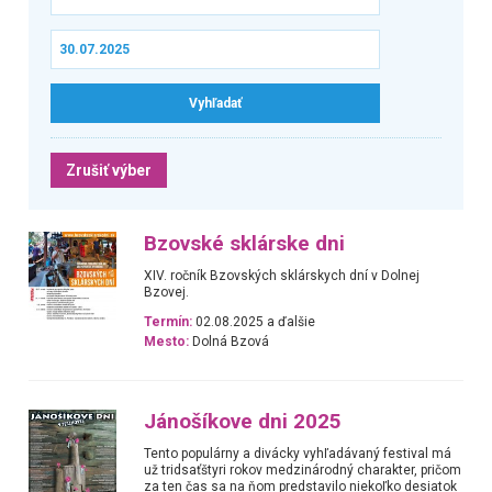
Zrušiť výber
Bzovské sklárske dni
XIV. ročník Bzovských sklárskych dní v Dolnej
Bzovej.
Termín:
02.08.2025 a ďalšie
Mesto:
Dolná Bzová
Jánošíkove dni 2025
Tento populárny a divácky vyhľadávaný festival má
už tridsaťštyri rokov medzinárodný charakter, pričom
za ten čas sa na ňom predstavilo niekoľko desiatok