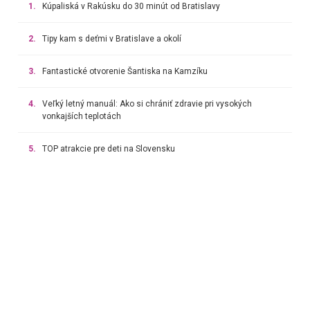
1.
Kúpaliská v Rakúsku do 30 minút od Bratislavy
2.
Tipy kam s deťmi v Bratislave a okolí
3.
Fantastické otvorenie Šantiska na Kamzíku
4.
Veľký letný manuál: Ako si chrániť zdravie pri vysokých
vonkajších teplotách
5.
TOP atrakcie pre deti na Slovensku