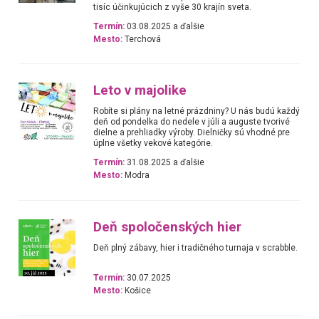
tisíc účinkujúcich z vyše 30 krajín sveta.
Termín:
03.08.2025 a ďalšie
Mesto:
Terchová
Leto v majolike
Robíte si plány na letné prázdniny? U nás budú každý
deň od pondelka do nedele v júli a auguste tvorivé
dielne a prehliadky výroby. Dielničky sú vhodné pre
úplne všetky vekové kategórie.
Termín:
31.08.2025 a ďalšie
Mesto:
Modra
Deň spoločenských hier
Deň plný zábavy, hier i tradičného turnaja v scrabble.
Termín:
30.07.2025
Mesto:
Košice