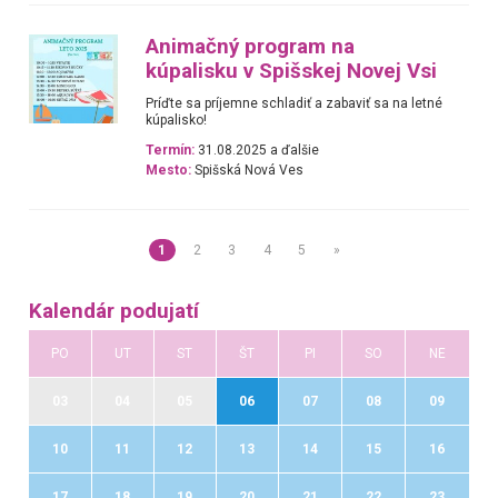
Animačný program na
kúpalisku v Spišskej Novej Vsi
Príďte sa príjemne schladiť a zabaviť sa na letné
kúpalisko!
Termín:
31.08.2025 a ďalšie
Mesto:
Spišská Nová Ves
1
2
3
4
5
»
Kalendár podujatí
PO
UT
ST
ŠT
PI
SO
NE
03
04
05
06
07
08
09
10
11
12
13
14
15
16
17
18
19
20
21
22
23