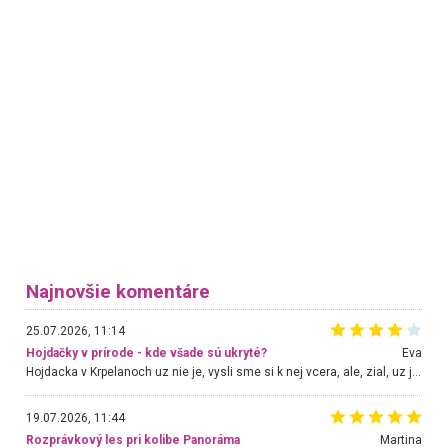
Najnovšie komentáre
25.07.2026, 11:14
Hojdačky v prírode - kde všade sú ukryté?
Eva
Hojdacka v Krpelanoch uz nie je, vysli sme si k nej vcera, ale, zial, uz je znicena. Ak sem planujete cestu len kvoli hojdacke, mozete si ju usetrit. Krasny vyhlad je tu vsak aj bez hojdacky :-)
19.07.2026, 11:44
Rozprávkový les pri kolibe Panoráma
Martina