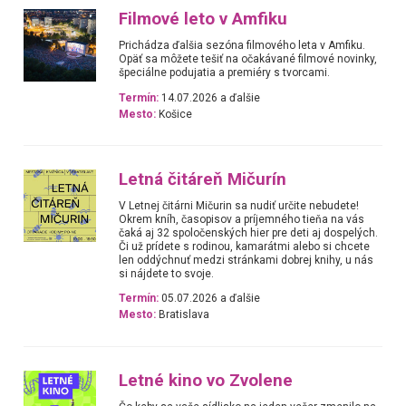
Filmové leto v Amfiku
Prichádza ďalšia sezóna filmového leta v Amfiku.
Opäť sa môžete tešiť na očakávané filmové novinky,
špeciálne podujatia a premiéry s tvorcami.
Termín:
14.07.2026 a ďalšie
Mesto:
Košice
Letná čitáreň Mičurín
V Letnej čitárni Mičurin sa nudiť určite nebudete!
Okrem kníh, časopisov a príjemného tieňa na vás
čaká aj 32 spoločenských hier pre deti aj dospelých.
Či už prídete s rodinou, kamarátmi alebo si chcete
len oddýchnuť medzi stránkami dobrej knihy, u nás
si nájdete to svoje.
Termín:
05.07.2026 a ďalšie
Mesto:
Bratislava
Letné kino vo Zvolene