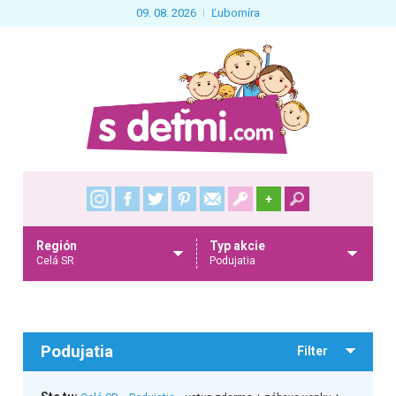
09. 08. 2026
Ľubomíra
+
Región
Typ akcie
Celá SR
Podujatia
Podujatia
Filter