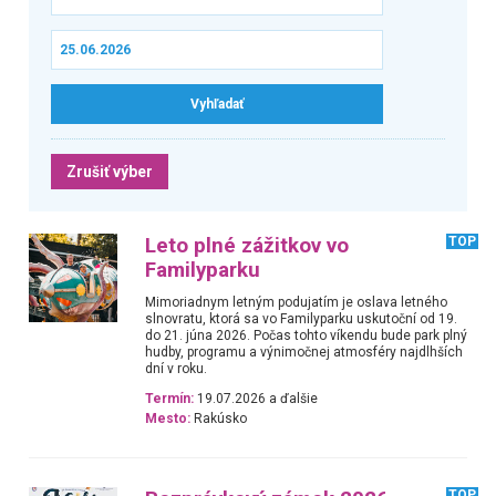
Zrušiť výber
Leto plné zážitkov vo
TOP
Familyparku
Mimoriadnym letným podujatím je oslava letného
slnovratu, ktorá sa vo Familyparku uskutoční od 19.
do 21. júna 2026. Počas tohto víkendu bude park plný
hudby, programu a výnimočnej atmosféry najdlhších
dní v roku.
Termín:
19.07.2026 a ďalšie
Mesto:
Rakúsko
TOP