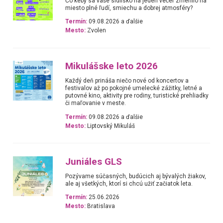
Čo keby sa vaše sídlisko na jeden večer zmenilo na
miesto plné ľudí, smiechu a dobrej atmosféry?
Termín:
09.08.2026 a ďalšie
Mesto:
Zvolen
Mikulášske leto 2026
Každý deň prináša niečo nové od koncertov a
festivalov až po pokojné umelecké zážitky, letné a
putovné kino, aktivity pre rodiny, turistické prehliadky
či maľovanie v meste.
Termín:
09.08.2026 a ďalšie
Mesto:
Liptovský Mikuláš
Juniáles GLS
Pozývame súčasných, budúcich aj bývalých žiakov,
ale aj všetkých, ktorí si chcú užiť začiatok leta.
Termín:
25.06.2026
Mesto:
Bratislava