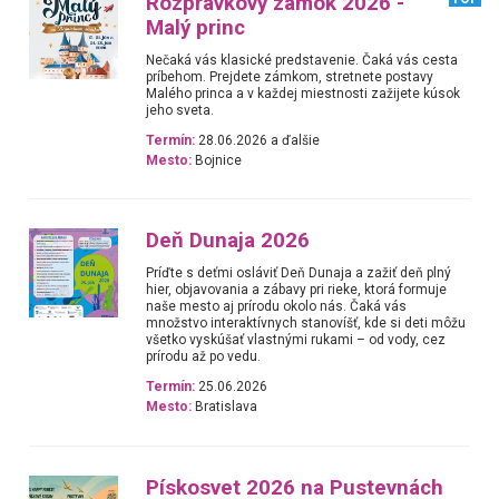
Rozprávkový zámok 2026 -
Malý princ
Nečaká vás klasické predstavenie. Čaká vás cesta
príbehom. Prejdete zámkom, stretnete postavy
Malého princa a v každej miestnosti zažijete kúsok
jeho sveta.
Termín:
28.06.2026 a ďalšie
Mesto:
Bojnice
Deň Dunaja 2026
Príďte s deťmi osláviť Deň Dunaja a zažiť deň plný
hier, objavovania a zábavy pri rieke, ktorá formuje
naše mesto aj prírodu okolo nás. Čaká vás
množstvo interaktívnych stanovíšť, kde si deti môžu
všetko vyskúšať vlastnými rukami – od vody, cez
prírodu až po vedu.
Termín:
25.06.2026
Mesto:
Bratislava
Pískosvet 2026 na Pustevnách