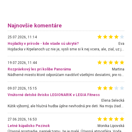
Najnovšie komentáre
25.07.2026, 11:14
Hojdačky v prírode - kde všade sú ukryté?
Eva
Hojdacka v Krpelanoch uz nie je, vysli sme si k nej vcera, ale, zial, uz je znicena. Ak sem planujete cestu len kvoli hojdacke, mozete si ju usetrit. Krasny vyhlad je tu vsak aj bez hojdacky :-)
19.07.2026, 11:44
Rozprávkový les pri kolibe Panoráma
Martina
Nádherné miesto ktoré odporúčam navštíviť všetkými desiatimi, pre rodiny s deťmi, dôchodcom... Proste a jednoducho ozaj rozprávkový les.. určite ešte prídeme. Odniesli sme si na pamiatku krásne tričká,
09.07.2026, 15:15
Vnútorné detské ihrisko LEGIONARIK v LEGIA Fitness
Elena Selecká
Kútik výborný, ale hlučná hudba úplne nevhodná pre deti. Na moju žiadosť o aspoň sušenie nereagovali.
27.06.2026, 16:53
Letné kúpalisko Pezinok
. Monika Lipovská
Úžasné prostredie, napriek tomu, že je malé. Úžasná atmosféra. Voda fantastická a nádherná. Ľudí je pomerne veľa, ale su mili a ohľaduplní. Je veľmi zaujímavé sledovať, ako dokážu spolu športovať cudzí ľudia a bez ohľadu na vek. Vládne tu pohoda. Vnuka neviem dostať z vody. Ďakujem za krásny deň . Urcite sa sem vrátim. Jediný problém je s parkovaním, ale aj ten sa mi podarilo vyriešiť. Monika Bratislava