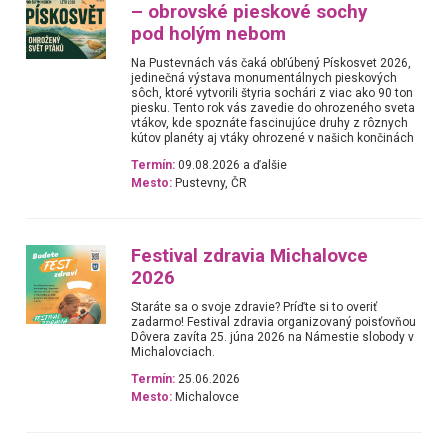
– obrovské pieskové sochy
pod holým nebom
Na Pustevnách vás čaká obľúbený Pískosvet 2026,
jedinečná výstava monumentálnych pieskových
sôch, ktoré vytvorili štyria sochári z viac ako 90 ton
piesku. Tento rok vás zavedie do ohrozeného sveta
vtákov, kde spoznáte fascinujúce druhy z rôznych
kútov planéty aj vtáky ohrozené v našich končinách
Termín:
09.08.2026 a ďalšie
Mesto:
Pustevny, ČR
Festival zdravia Michalovce
2026
Staráte sa o svoje zdravie? Príďte si to overiť
zadarmo! Festival zdravia organizovaný poisťovňou
Dôvera zavíta 25. júna 2026 na Námestie slobody v
Michalovciach.
Termín:
25.06.2026
Mesto:
Michalovce