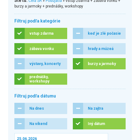
Ste tu:
Celá SR
»
Podujatia
» vstup zdarma + zábava vonku +
burzy a jarmoky + prednášky, workshopy
Filtruj podľa kategórie
vstup zdarma
keď je zlé počasie
zábava vonku
hrady a múzeá
výstavy, koncerty
burzy a jarmoky
prednášky,
workshopy
Filtruj podľa dátumu
Na dnes
Na zajtra
Na víkend
Iný dátum