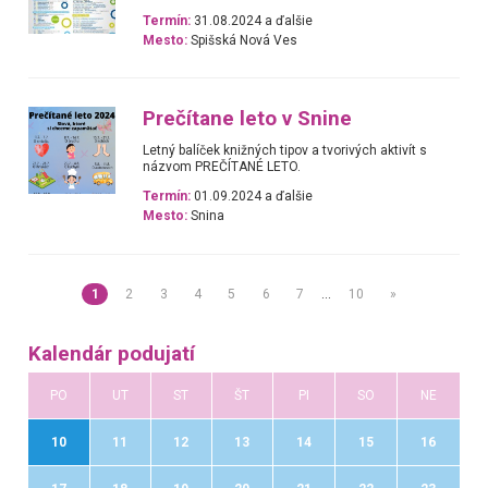
Termín:
31.08.2024 a ďalšie
Mesto:
Spišská Nová Ves
Prečítane leto v Snine
Letný balíček knižných tipov a tvorivých aktivít s
názvom PREČÍTANÉ LETO.
Termín:
01.09.2024 a ďalšie
Mesto:
Snina
1
2
3
4
5
6
7
…
10
»
Kalendár podujatí
PO
UT
ST
ŠT
PI
SO
NE
10
11
12
13
14
15
16