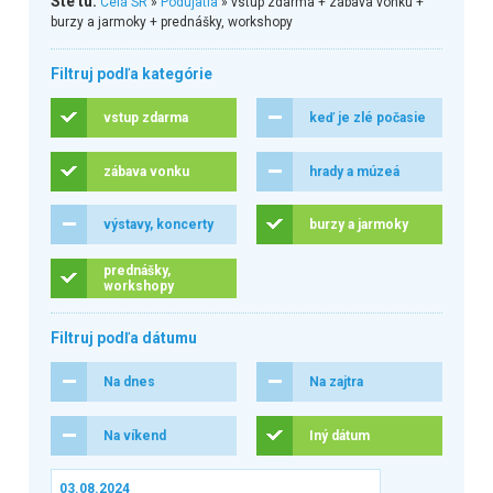
Ste tu:
Celá SR
»
Podujatia
» vstup zdarma + zábava vonku +
burzy a jarmoky + prednášky, workshopy
Filtruj podľa kategórie
vstup zdarma
keď je zlé počasie
zábava vonku
hrady a múzeá
výstavy, koncerty
burzy a jarmoky
prednášky,
workshopy
Filtruj podľa dátumu
Na dnes
Na zajtra
Na víkend
Iný dátum