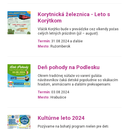
Korytnická železnica - Leto s
Korýtkom
Vláčik Korýtko bude v prevádzke cez víkendy počas
celých letných prázdnin (júl – august).
Termín:
31.08.2024 a ďalšie
Mesto:
Ružomberok
Deň pohody na Podlesku
Okrem tradičnej súťaže vo varení guláša
návštevníkov čaká detské popoludnie so skákacím
hradom, animáciami a ďalšími prekvapeniami.
Termín:
03.08.2024
Mesto:
Hrabušice
Kultúrne leto 2024
Pozývame na bohatý program nielen pre deti.