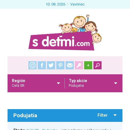
10. 08. 2026
Vavrinec
+
Región
Typ akcie
Celá SR
Podujatia
Podujatia
Filter