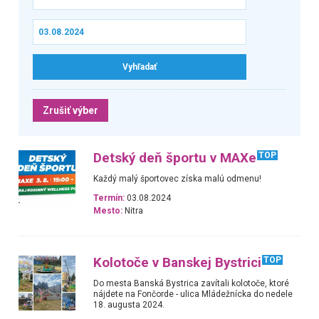
Zrušiť výber
Detský deň športu v MAXe
TOP
Každý malý športovec získa malú odmenu!
Termín:
03.08.2024
Mesto:
Nitra
Kolotoče v Banskej Bystrici
TOP
Do mesta Banská Bystrica zavítali kolotoče, ktoré
nájdete na Fončorde - ulica Mládežnícka do nedele
18. augusta 2024.