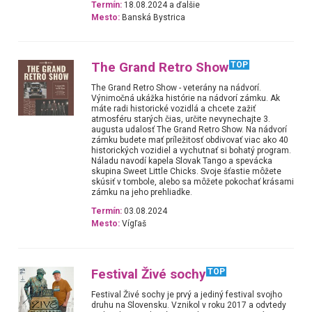
Termín:
18.08.2024 a ďalšie
Mesto:
Banská Bystrica
The Grand Retro Show
TOP
The Grand Retro Show - veterány na nádvorí.
Výnimočná ukážka histórie na nádvorí zámku. Ak
máte radi historické vozidlá a chcete zažiť
atmosféru starých čias, určite nevynechajte 3.
augusta udalosť The Grand Retro Show. Na nádvorí
zámku budete mať príležitosť obdivovať viac ako 40
historických vozidiel a vychutnať si bohatý program.
Náladu navodí kapela Slovak Tango a spevácka
skupina Sweet Little Chicks. Svoje šťastie môžete
skúsiť v tombole, alebo sa môžete pokochať krásami
zámku na jeho prehliadke.
Termín:
03.08.2024
Mesto:
Vígľaš
Festival Živé sochy
TOP
Festival Živé sochy je prvý a jediný festival svojho
druhu na Slovensku. Vznikol v roku 2017 a odvtedy