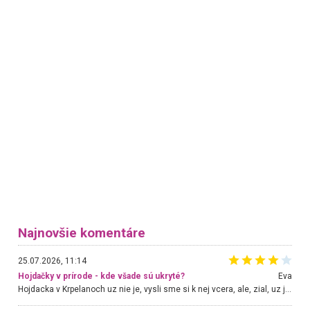
Najnovšie komentáre
25.07.2026, 11:14
Hojdačky v prírode - kde všade sú ukryté?
Eva
Hojdacka v Krpelanoch uz nie je, vysli sme si k nej vcera, ale, zial, uz je znicena. Ak sem planujete cestu len kvoli hojdacke, mozete si ju usetrit. Krasny vyhlad je tu vsak aj bez hojdacky :-)