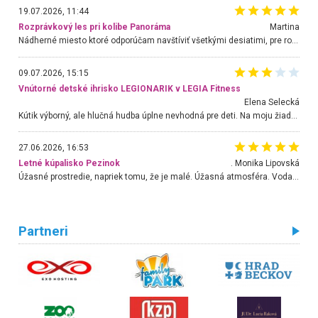
19.07.2026, 11:44
Rozprávkový les pri kolibe Panoráma
Martina
Nádherné miesto ktoré odporúčam navštíviť všetkými desiatimi, pre rodiny s deťmi, dôchodcom... Proste a jednoducho ozaj rozprávkový les.. určite ešte prídeme. Odniesli sme si na pamiatku krásne tričká,
09.07.2026, 15:15
Vnútorné detské ihrisko LEGIONARIK v LEGIA Fitness
Elena Selecká
Kútik výborný, ale hlučná hudba úplne nevhodná pre deti. Na moju žiadosť o aspoň sušenie nereagovali.
27.06.2026, 16:53
Letné kúpalisko Pezinok
. Monika Lipovská
Úžasné prostredie, napriek tomu, že je malé. Úžasná atmosféra. Voda fantastická a nádherná. Ľudí je pomerne veľa, ale su mili a ohľaduplní. Je veľmi zaujímavé sledovať, ako dokážu spolu športovať cudzí ľudia a bez ohľadu na vek. Vládne tu pohoda. Vnuka neviem dostať z vody. Ďakujem za krásny deň . Urcite sa sem vrátim. Jediný problém je s parkovaním, ale aj ten sa mi podarilo vyriešiť. Monika Bratislava
Partneri