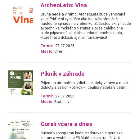
ArcheoLeto: Vlna
Druhá nedeľa v rámci ArcheoLeta bude venovaná
vlne! Príďte si vyskúšať ako sa ovčia vlna češe a
následne spriada na vretienku. Súčasťou aktivít bude
aj technika mokrého plstenia. Počas celého dňa
bude pripravená aj ukážka jednoduchého tkania,
ktoré hravo dokážu aj malí návštevníci!
Termín:
27.07.2025
Mesto:
Cífer
Piknik v záhrade
Príjemná atmosféra, zdieľanie, deky v tráve a malé
dobroty z vašich košíkov – ideálna nedeľa s deťmi.
Termín:
27.07.2025
Mesto:
Bratislava
Gorali včera a dnes
Súčasťou programu bude predstavenie goralskej
kultúry a vystúpenie FS Mútňanka s tradičnými