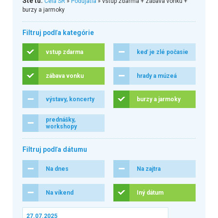
Ste tu:
Celá SR
»
Podujatia
» vstup zdarma + zábava vonku +
burzy a jarmoky
Filtruj podľa kategórie
vstup zdarma
keď je zlé počasie
zábava vonku
hrady a múzeá
výstavy, koncerty
burzy a jarmoky
prednášky,
workshopy
Filtruj podľa dátumu
Na dnes
Na zajtra
Na víkend
Iný dátum