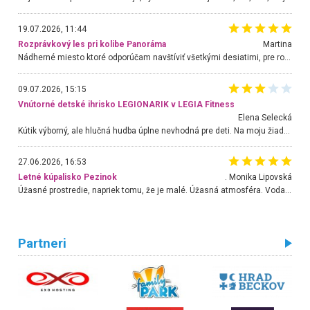
19.07.2026, 11:44
Rozprávkový les pri kolibe Panoráma
Martina
Nádherné miesto ktoré odporúčam navštíviť všetkými desiatimi, pre rodiny s deťmi, dôchodcom... Proste a jednoducho ozaj rozprávkový les.. určite ešte prídeme. Odniesli sme si na pamiatku krásne tričká,
09.07.2026, 15:15
Vnútorné detské ihrisko LEGIONARIK v LEGIA Fitness
Elena Selecká
Kútik výborný, ale hlučná hudba úplne nevhodná pre deti. Na moju žiadosť o aspoň sušenie nereagovali.
27.06.2026, 16:53
Letné kúpalisko Pezinok
. Monika Lipovská
Úžasné prostredie, napriek tomu, že je malé. Úžasná atmosféra. Voda fantastická a nádherná. Ľudí je pomerne veľa, ale su mili a ohľaduplní. Je veľmi zaujímavé sledovať, ako dokážu spolu športovať cudzí ľudia a bez ohľadu na vek. Vládne tu pohoda. Vnuka neviem dostať z vody. Ďakujem za krásny deň . Urcite sa sem vrátim. Jediný problém je s parkovaním, ale aj ten sa mi podarilo vyriešiť. Monika Bratislava
Partneri