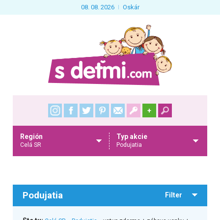
08. 08. 2026
Oskár
+
Región
Typ akcie
Celá SR
Podujatia
Podujatia
Filter