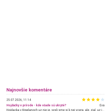
Najnovšie komentáre
25.07.2026, 11:14
Hojdačky v prírode - kde všade sú ukryté?
Eva
Hojdacka v Krpelanoch uz nie je, vysli sme si k nej vcera, ale, zial, uz je znicena. Ak sem planujete cestu len kvoli hojdacke, mozete si ju usetrit. Krasny vyhlad je tu vsak aj bez hojdacky :-)