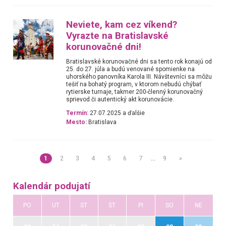
Neviete, kam cez víkend?
Vyrazte na Bratislavské
korunovačné dni!
Bratislavské korunovačné dni sa tento rok konajú od
25. do 27. júla a budú venované spomienke na
uhorského panovníka Karola III. Návštevníci sa môžu
tešiť na bohatý program, v ktorom nebudú chýbať
rytierske turnaje, takmer 200-členný korunovačný
sprievod či autentický akt korunovácie.
Termín:
27.07.2025 a ďalšie
Mesto:
Bratislava
1
2
3
4
5
6
7
…
9
»
Kalendár podujatí
PO
UT
ST
ŠT
PI
SO
NE