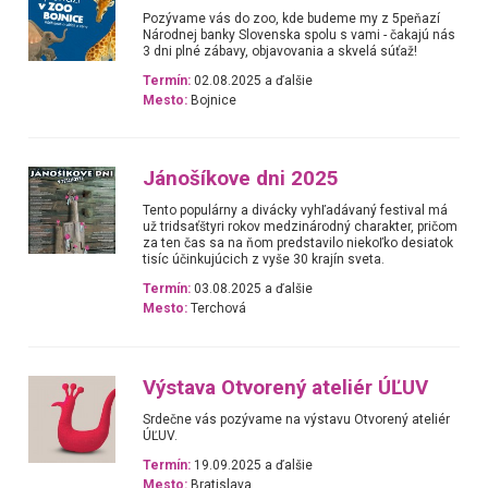
Pozývame vás do zoo, kde budeme my z 5peňazí
Národnej banky Slovenska spolu s vami - čakajú nás
3 dni plné zábavy, objavovania a skvelá súťaž!
Termín:
02.08.2025 a ďalšie
Mesto:
Bojnice
Jánošíkove dni 2025
Tento populárny a divácky vyhľadávaný festival má
už tridsaťštyri rokov medzinárodný charakter, pričom
za ten čas sa na ňom predstavilo niekoľko desiatok
tisíc účinkujúcich z vyše 30 krajín sveta.
Termín:
03.08.2025 a ďalšie
Mesto:
Terchová
Výstava Otvorený ateliér ÚĽUV
Srdečne vás pozývame na výstavu Otvorený ateliér
ÚĽUV.
Termín:
19.09.2025 a ďalšie
Mesto:
Bratislava