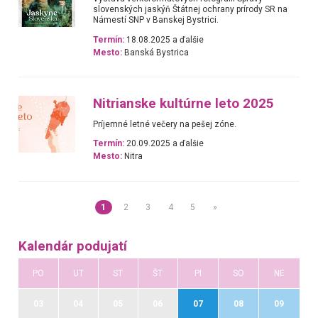
slovenských jaskýň Štátnej ochrany prírody SR na
Námestí SNP v Banskej Bystrici.
Termín:
18.08.2025 a ďalšie
Mesto:
Banská Bystrica
Nitrianske kultúrne leto 2025
Príjemné letné večery na pešej zóne.
Termín:
20.09.2025 a ďalšie
Mesto:
Nitra
1
2
3
4
5
»
Kalendár podujatí
PO
UT
ST
ŠT
PI
SO
NE
03
04
05
06
07
08
09