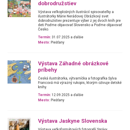
dobrodružstiev
Výstava veľkoplošných ilustrácií spisovateľky a
ilustrátorky Márie Nerádovej Obrázkový svet
dobrodružstiev prezentuje výber z jej dvoch kníh pre
deti Poďme objavovať Slovensko a Poďme objavovať
Česko.
Termín:
31.07.2025 a ďalšie
Mesto:
Piešťany
Výstava Záhadné obrázkové
príbehy
Česká ilustrátorka, výtvarníčka a fotografka Sylva
Francová má výrazný rukopis, ktorým oživuje detské
knihy.
Termín:
12.09.2025 a ďalšie
Mesto:
Piešťany
Výstava Jaskyne Slovenska
Výstava veľkoformátových fotografií Správy