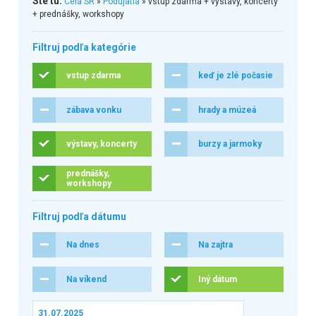
Ste tu:
Celá SR
»
Podujatia
» vstup zdarma + výstavy, koncerty
+ prednášky, workshopy
Filtruj podľa kategórie
vstup zdarma
keď je zlé počasie
zábava vonku
hrady a múzeá
výstavy, koncerty
burzy a jarmoky
prednášky,
workshopy
Filtruj podľa dátumu
Na dnes
Na zajtra
Na víkend
Iný dátum