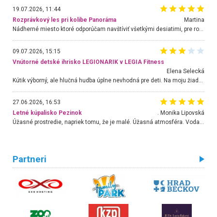
19.07.2026, 11:44
Rozprávkový les pri kolibe Panoráma
Martina
Nádherné miesto ktoré odporúčam navštíviť všetkými desiatimi, pre rodiny s deťmi, dôchodcom... Proste a jednoducho ozaj rozprávkový les.. určite ešte prídeme. Odniesli sme si na pamiatku krásne tričká,
09.07.2026, 15:15
Vnútorné detské ihrisko LEGIONARIK v LEGIA Fitness
Elena Selecká
Kútik výborný, ale hlučná hudba úplne nevhodná pre deti. Na moju žiadosť o aspoň sušenie nereagovali.
27.06.2026, 16:53
Letné kúpalisko Pezinok
. Monika Lipovská
Úžasné prostredie, napriek tomu, že je malé. Úžasná atmosféra. Voda fantastická a nádherná. Ľudí je pomerne veľa, ale su mili a ohľaduplní. Je veľmi zaujímavé sledovať, ako dokážu spolu športovať cudzí ľudia a bez ohľadu na vek. Vládne tu pohoda. Vnuka neviem dostať z vody. Ďakujem za krásny deň . Urcite sa sem vrátim. Jediný problém je s parkovaním, ale aj ten sa mi podarilo vyriešiť. Monika Bratislava
Partneri