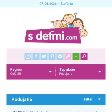
07. 08. 2026
Štefánia
+
Región
Typ akcie
Celá SR
Podujatia
Podujatia
Filter