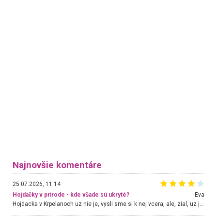
Najnovšie komentáre
25.07.2026, 11:14
Hojdačky v prírode - kde všade sú ukryté?
Eva
Hojdacka v Krpelanoch uz nie je, vysli sme si k nej vcera, ale, zial, uz je znicena. Ak sem planujete cestu len kvoli hojdacke, mozete si ju usetrit. Krasny vyhlad je tu vsak aj bez hojdacky :-)