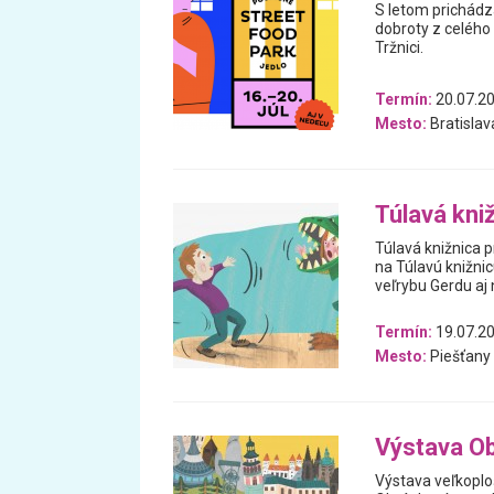
S letom prichádza
dobroty z celého 
Tržnici.
Termín:
20.07.20
Mesto:
Bratislav
Túlavá kni
Túlavá knižnica p
na Túlavú knižnic
veľrybu Gerdu aj
Termín:
19.07.20
Mesto:
Piešťany
Výstava Ob
Výstava veľkoploš