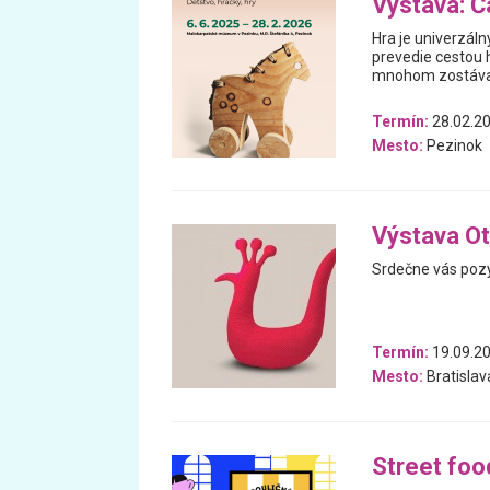
Výstava: Ča
Hra je univerzáln
prevedie cestou h
mnohom zostával
Termín:
28.02.20
Mesto:
Pezinok
Výstava Ot
Srdečne vás pozý
Termín:
19.09.20
Mesto:
Bratislav
Street foo