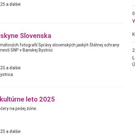
25 a ďalšie
0
askyne Slovenska
mátových fotografií Správy slovenských jaskýň Štátnej ochrany
estí SNP v Banskej Bystrici.
2
L
25 a ďalšie
ystrica
 kultúrne leto 2025
ečery na pešej zóne.
25 a ďalšie