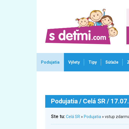
Podujatia
Výlety
Tipy
Súťaže
Podujatia
/ Celá SR / 17.07
Ste tu:
Celá SR
»
Podujatia
» vstup zdarma