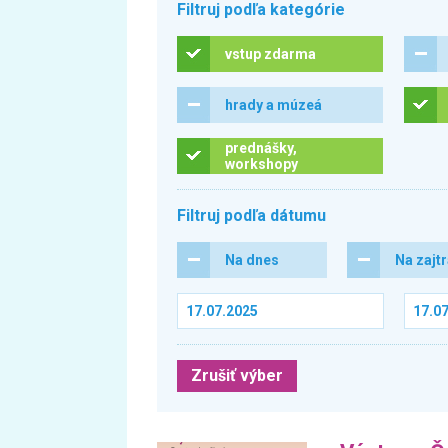
Filtruj podľa kategórie
vstup zdarma
hrady a múzeá
prednášky,
workshopy
Filtruj podľa dátumu
Na dnes
Na zajt
Zrušiť výber