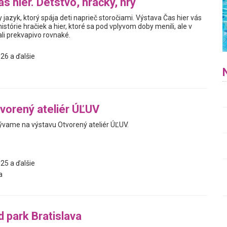
s hier. Detstvo, hračky, hry
y jazyk, ktorý spája deti naprieč storočiami. Výstava Čas hier vás
istórie hračiek a hier, ktoré sa pod vplyvom doby menili, ale v
i prekvapivo rovnaké.
26 a ďalšie
vorený ateliér ÚĽUV
vame na výstavu Otvorený ateliér ÚĽUV.
25 a ďalšie
a
d park Bratislava