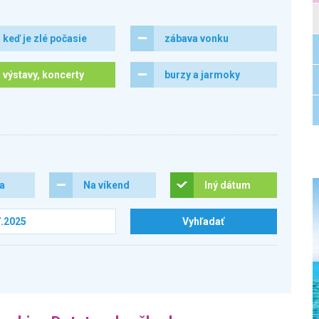
keď je zlé počasie
zábava vonku
výstavy, koncerty
burzy a jarmoky
ra
Na víkend
Iný dátum