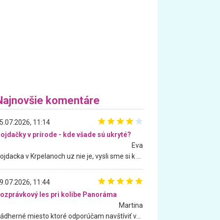
Najnovšie komentáre
5.07.2026, 11:14
ojdačky v prírode - kde všade sú ukryté?
Eva
Hojdacka v Krpelanoch uz nie je, vysli sme si k nej vcera, ale, zial, uz je znicena. Ak sem planujete cestu len kvoli hojdacke, mozete si ju usetrit. Krasny vyhlad je tu vsak aj bez hojdacky :-)
9.07.2026, 11:44
ozprávkový les pri kolibe Panoráma
Martina
Nádherné miesto ktoré odporúčam navštíviť všetkými desiatimi, pre rodiny s deťmi, dôchodcom... Proste a jednoducho ozaj rozprávkový les.. určite ešte prídeme. Odniesli sme si na pamiatku krásne tričká,