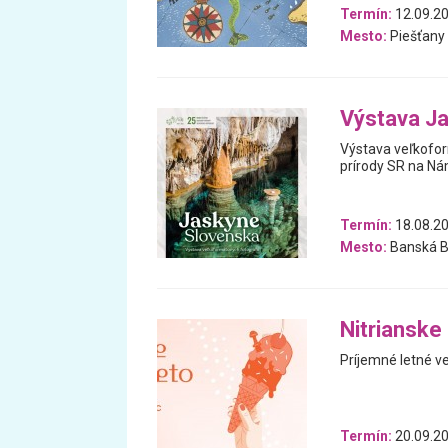
Termín:
12.09.20
Mesto:
Piešťany
Výstava J
Výstava veľkofor
prírody SR na Nám
Termín:
18.08.20
Mesto:
Banská B
Nitrianske
Príjemné letné v
Termín:
20.09.20