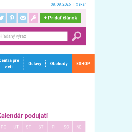
08. 08. 2026
Oskár
+
Pridať článok
Centrá pre
Oslavy
Obchody
ESHOP
deti
Kalendár podujatí
PO
UT
ST
ŠT
PI
SO
NE