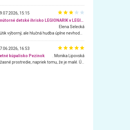
9.07.2026, 15:15
Vnútorné detské ihrisko LEGIONARIK v LEGIA Fitness
Elena Selecká
Kútik výborný, ale hlučná hudba úplne nevhodná pre deti. Na moju žiadosť o aspoň sušenie nereagovali.
7.06.2026, 16:53
etné kúpalisko Pezinok
. Monika Lipovská
Úžasné prostredie, napriek tomu, že je malé. Úžasná atmosféra. Voda fantastická a nádherná. Ľudí je pomerne veľa, ale su mili a ohľaduplní. Je veľmi zaujímavé sledovať, ako dokážu spolu športovať cudzí ľudia a bez ohľadu na vek. Vládne tu pohoda. Vnuka neviem dostať z vody. Ďakujem za krásny deň . Urcite sa sem vrátim. Jediný problém je s parkovaním, ale aj ten sa mi podarilo vyriešiť. Monika Bratislava