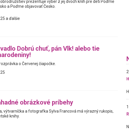
obrodružstiev prezentuje výber z jej dvoch kníh pre deti Poďme
nsko a Poďme objavovať Česko.
25 a ďalšie
vadlo Dobrú chuť, pán Vlk! alebo tie
narodeniny!
ozprávka o Červenej čiapočke.
2
025
H
áhadné obrázkové príbehy
1
a, výtvarníčka a fotografka Sylva Francová má výrazný rukopis,
R
tské knihy.