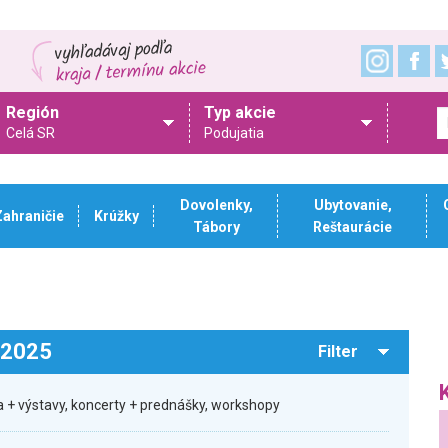
Región
Typ akcie
Celá SR
Podujatia
Dovolenky,
Ubytovanie,
Zahraničie
Krúžky
Tábory
Reštaurácie
.2025
Filter
 + výstavy, koncerty + prednášky, workshopy