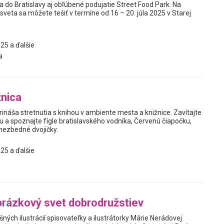
 do Bratislavy aj obľúbené podujatie Street Food Park. Na
sveta sa môžete tešiť v termíne od 16 – 20. júla 2025 v Starej
25 a ďalšie
a
žnica
rináša stretnutia s knihou v ambiente mesta a knižnice. Zavítajte
u a spoznajte fígle bratislavského vodníka, Červenú čiapočku,
 nezbedné dvojičky.
25 a ďalšie
rázkový svet dobrodružstiev
ných ilustrácií spisovateľky a ilustrátorky Márie Nerádovej