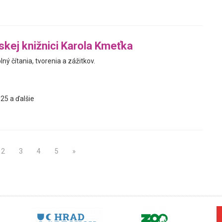
jskej knižnici Karola Kmeťka
ný čítania, tvorenia a zážitkov.
25 a ďalšie
2
3
4
5
»