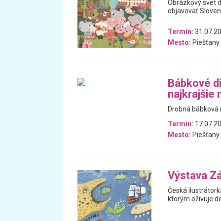
Obrázkový svet d
objavovať Slove
Termín:
31.07.20
Mesto:
Piešťany
Bábkové di
najkrajšie 
Drobná bábková r
Termín:
17.07.2
Mesto:
Piešťany
Výstava Z
Česká ilustrátork
ktorým oživuje de