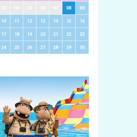
03
04
05
06
07
08
09
10
11
12
13
14
15
16
17
18
19
20
21
22
23
24
25
26
27
28
29
30