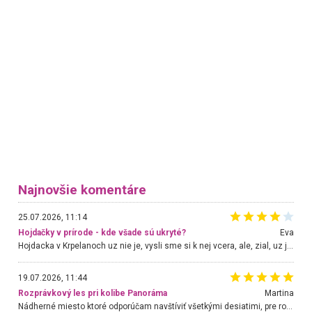
Najnovšie komentáre
25.07.2026, 11:14
Hojdačky v prírode - kde všade sú ukryté?
Eva
Hojdacka v Krpelanoch uz nie je, vysli sme si k nej vcera, ale, zial, uz je znicena. Ak sem planujete cestu len kvoli hojdacke, mozete si ju usetrit. Krasny vyhlad je tu vsak aj bez hojdacky :-)
19.07.2026, 11:44
Rozprávkový les pri kolibe Panoráma
Martina
Nádherné miesto ktoré odporúčam navštíviť všetkými desiatimi, pre rodiny s deťmi, dôchodcom... Proste a jednoducho ozaj rozprávkový les.. určite ešte prídeme. Odniesli sme si na pamiatku krásne tričká,