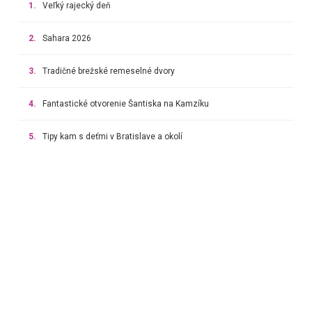
1.
Veľký rajecký deň
2.
Sahara 2026
3.
Tradičné brežské remeselné dvory
4.
Fantastické otvorenie Šantiska na Kamzíku
5.
Tipy kam s deťmi v Bratislave a okolí