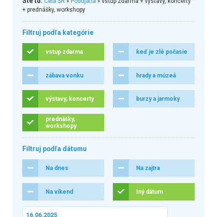
Ste tu:
Celá SR
»
Podujatia
» vstup zdarma + výstavy, koncerty
+ prednášky, workshopy
Filtruj podľa kategórie
vstup zdarma
keď je zlé počasie
zábava vonku
hrady a múzeá
výstavy, koncerty
burzy a jarmoky
prednášky,
workshopy
Filtruj podľa dátumu
Na dnes
Na zajtra
Na víkend
Iný dátum