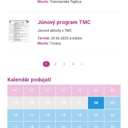
Mesto:
Trenčianske Teplice
Júnový program TMC
Júnové aktivity v TMC
Termín:
20.06.2025 a ďalšie
Mesto:
Trnava
1
2
3
4
»
Kalendár podujatí
PO
UT
ST
ŠT
PI
SO
NE
03
04
05
06
07
08
09
10
11
12
13
14
15
16
17
18
19
20
21
22
23