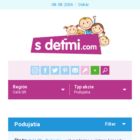
08. 08. 2026
Oskár
+
Región
Typ akcie
Celá SR
Podujatia
Podujatia
Filter