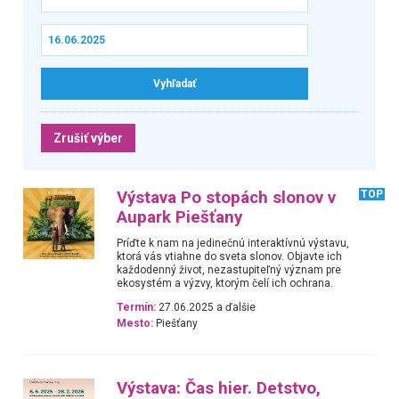
Zrušiť výber
Výstava Po stopách slonov v
TOP
Aupark Piešťany
Príďte k nam na jedinečnú interaktívnú výstavu,
ktorá vás vtiahne do sveta slonov. Objavte ich
každodenný život, nezastupiteľný význam pre
ekosystém a výzvy, ktorým čelí ich ochrana.
Termín:
27.06.2025 a ďalšie
Mesto:
Piešťany
Výstava: Čas hier. Detstvo,