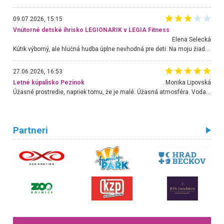
09.07.2026, 15:15
Vnútorné detské ihrisko LEGIONARIK v LEGIA Fitness
Elena Selecká
Kútik výborný, ale hlučná hudba úplne nevhodná pre deti. Na moju žiadosť o aspoň sušenie nereagovali.
27.06.2026, 16:53
Letné kúpalisko Pezinok
. Monika Lipovská
Úžasné prostredie, napriek tomu, že je malé. Úžasná atmosféra. Voda fantastická a nádherná. Ľudí je pomerne veľa, ale su mili a ohľaduplní. Je veľmi zaujímavé sledovať, ako dokážu spolu športovať cudzí ľudia a bez ohľadu na vek. Vládne tu pohoda. Vnuka neviem dostať z vody. Ďakujem za krásny deň . Urcite sa sem vrátim. Jediný problém je s parkovaním, ale aj ten sa mi podarilo vyriešiť. Monika Bratislava
Partneri