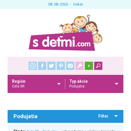
08. 08. 2026
Oskár
+
Región
Typ akcie
Celá SR
Podujatia
Podujatia
Filter