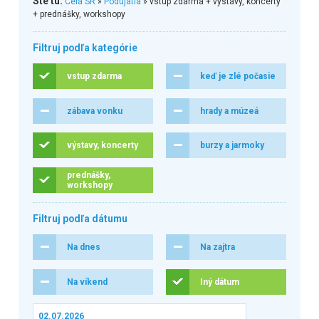
Ste tu:
Celá SR
»
Podujatia
» vstup zdarma + výstavy, koncerty
+ prednášky, workshopy
Filtruj podľa kategórie
vstup zdarma
keď je zlé počasie
zábava vonku
hrady a múzeá
výstavy, koncerty
burzy a jarmoky
prednášky,
workshopy
Filtruj podľa dátumu
Na dnes
Na zajtra
Na víkend
Iný dátum