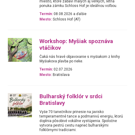
miesto, ktoré zabaví malých aj veľkých, letná
ponuka zámku Schloss Hof je ideálnou voľbou.
Termín:
08.08.2026 a ďalšie
Mesto:
Schloss Hof (AT)
Workshop: Myšiak spoznáva
vtáčikov
Čaká nás hravé objavovanie s myšiakom z knihy
Myšiakova plavba po rieke.
Termín:
02.07.2026
Mesto:
Bratislava
Bulharský folklór v srdci
Bratislavy
Vyše 70 tanečníkov prinesie na javisko
temperamentné tance a podmanivú energiu, ktorú
doplnia pôsobivé vokálne vystúpenia. Spoločne
vytvoria pestrú cestu naprieč bulharskými
folklórnymi tradíciami.