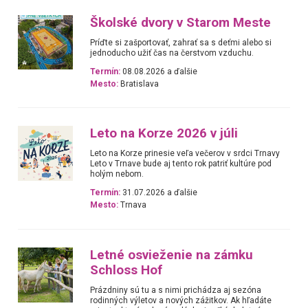
Školské dvory v Starom Meste
Príďte si zašportovať, zahrať sa s deťmi alebo si
jednoducho užiť čas na čerstvom vzduchu.
Termín:
08.08.2026 a ďalšie
Mesto:
Bratislava
Leto na Korze 2026 v júli
Leto na Korze prinesie veľa večerov v srdci Trnavy
Leto v Trnave bude aj tento rok patriť kultúre pod
holým nebom.
Termín:
31.07.2026 a ďalšie
Mesto:
Trnava
Letné osvieženie na zámku
Schloss Hof
Prázdniny sú tu a s nimi prichádza aj sezóna
rodinných výletov a nových zážitkov. Ak hľadáte