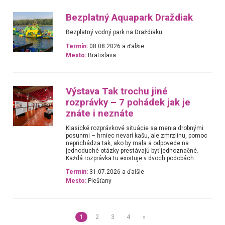
Bezplatný Aquapark Draždiak
Bezplatný vodný park na Draždiaku.
Termín:
08.08.2026 a ďalšie
Mesto:
Bratislava
Výstava Tak trochu jiné
rozprávky – 7 pohádek jak je
znáte i neznáte
Klasické rozprávkové situácie sa menia drobnými
posunmi – hrniec nevarí kašu, ale zmrzlinu, pomoc
neprichádza tak, ako by mala a odpovede na
jednoduché otázky prestávajú byť jednoznačné.
Každá rozprávka tu existuje v dvoch podobách.
Termín:
31.07.2026 a ďalšie
Mesto:
Piešťany
1
2
3
4
»