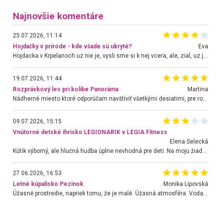
Najnovšie komentáre
25.07.2026, 11:14
Hojdačky v prírode - kde všade sú ukryté?
Eva
Hojdacka v Krpelanoch uz nie je, vysli sme si k nej vcera, ale, zial, uz je znicena. Ak sem planujete cestu len kvoli hojdacke, mozete si ju usetrit. Krasny vyhlad je tu vsak aj bez hojdacky :-)
19.07.2026, 11:44
Rozprávkový les pri kolibe Panoráma
Martina
Nádherné miesto ktoré odporúčam navštíviť všetkými desiatimi, pre rodiny s deťmi, dôchodcom... Proste a jednoducho ozaj rozprávkový les.. určite ešte prídeme. Odniesli sme si na pamiatku krásne tričká,
09.07.2026, 15:15
Vnútorné detské ihrisko LEGIONARIK v LEGIA Fitness
Elena Selecká
Kútik výborný, ale hlučná hudba úplne nevhodná pre deti. Na moju žiadosť o aspoň sušenie nereagovali.
27.06.2026, 16:53
Letné kúpalisko Pezinok
. Monika Lipovská
Úžasné prostredie, napriek tomu, že je malé. Úžasná atmosféra. Voda fantastická a nádherná. Ľudí je pomerne veľa, ale su mili a ohľaduplní. Je veľmi zaujímavé sledovať, ako dokážu spolu športovať cudzí ľudia a bez ohľadu na vek. Vládne tu pohoda. Vnuka neviem dostať z vody. Ďakujem za krásny deň . Urcite sa sem vrátim. Jediný problém je s parkovaním, ale aj ten sa mi podarilo vyriešiť. Monika Bratislava