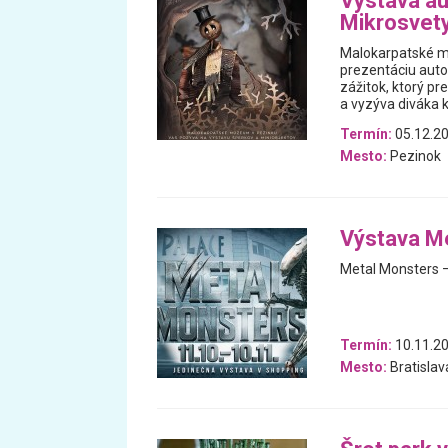
Výstava au
Mikrosvet
Malokarpatské m
prezentáciu auto
zážitok, ktorý p
a vyzýva diváka k
Termín:
05.12.20
Mesto:
Pezinok
Výstava M
Metal Monsters –
Termín:
10.11.20
Mesto:
Bratislav