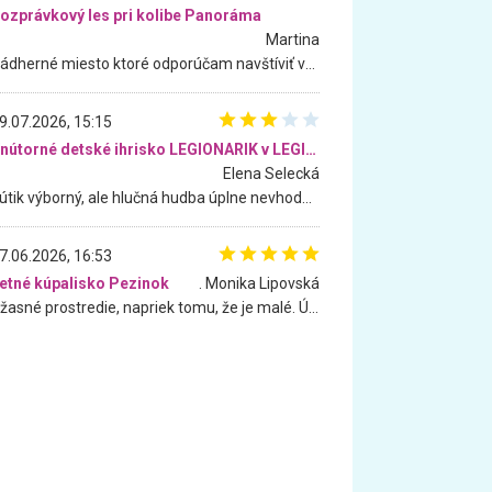
ozprávkový les pri kolibe Panoráma
Martina
Nádherné miesto ktoré odporúčam navštíviť všetkými desiatimi, pre rodiny s deťmi, dôchodcom... Proste a jednoducho ozaj rozprávkový les.. určite ešte prídeme. Odniesli sme si na pamiatku krásne tričká,
9.07.2026, 15:15
Vnútorné detské ihrisko LEGIONARIK v LEGIA Fitness
Elena Selecká
Kútik výborný, ale hlučná hudba úplne nevhodná pre deti. Na moju žiadosť o aspoň sušenie nereagovali.
7.06.2026, 16:53
etné kúpalisko Pezinok
. Monika Lipovská
Úžasné prostredie, napriek tomu, že je malé. Úžasná atmosféra. Voda fantastická a nádherná. Ľudí je pomerne veľa, ale su mili a ohľaduplní. Je veľmi zaujímavé sledovať, ako dokážu spolu športovať cudzí ľudia a bez ohľadu na vek. Vládne tu pohoda. Vnuka neviem dostať z vody. Ďakujem za krásny deň . Urcite sa sem vrátim. Jediný problém je s parkovaním, ale aj ten sa mi podarilo vyriešiť. Monika Bratislava