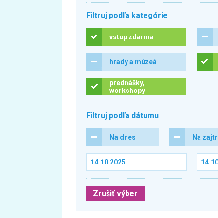
Filtruj podľa kategórie
vstup zdarma
hrady a múzeá
prednášky,
workshopy
Filtruj podľa dátumu
Na dnes
Na zajt
Zrušiť výber