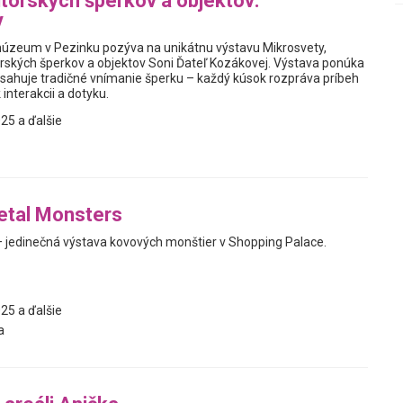
torských šperkov a objektov:
y
úzeum v Pezinku pozýva na unikátnu výstavu Mikrosvety,
rských šperkov a objektov Soni Ďateľ Kozákovej. Výstava ponúka
resahuje tradičné vnímanie šperku – každý kúsok rozpráva príbeh
 interakcii a dotyku.
25 a ďalšie
etal Monsters
 jedinečná výstava kovových monštier v Shopping Palace.
25 a ďalšie
a