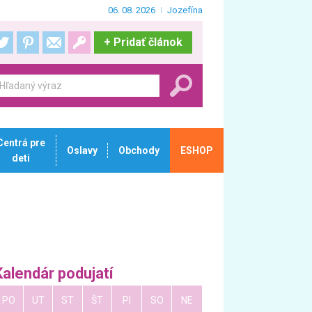
06. 08. 2026
Jozefína
+
Pridať článok
Centrá pre
Oslavy
Obchody
ESHOP
deti
Kalendár podujatí
PO
UT
ST
ŠT
PI
SO
NE