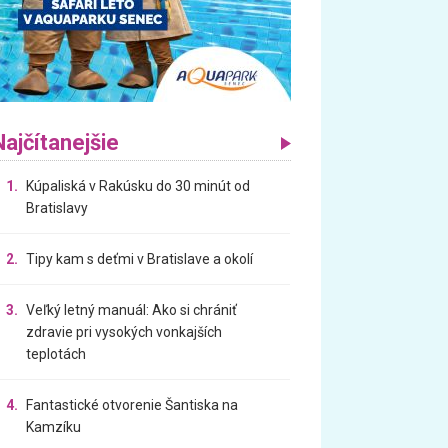
Najčítanejšie
1.
Kúpaliská v Rakúsku do 30 minút od
Bratislavy
2.
Tipy kam s deťmi v Bratislave a okolí
3.
Veľký letný manuál: Ako si chrániť
zdravie pri vysokých vonkajších
teplotách
4.
Fantastické otvorenie Šantiska na
Kamzíku