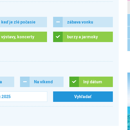
keď je zlé počasie
zábava vonku
výstavy, koncerty
burzy a jarmoky
ra
Na víkend
Iný dátum