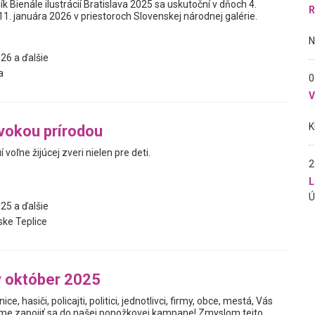
ík Bienále ilustrácií Bratislava 2025 sa uskutoční v dňoch 4.
R
1. januára 2026 v priestoroch Slovenskej národnej galérie.
26 a ďalšie
a
0
vokou prírodou
 voľne žijúcej zveri nielen pre deti.
2
L
25 a ďalšie
ke Teplice
 október 2025
nice, hasiči, policajti, politici, jednotlivci, firmy, obce, mestá, Vás
me zapojiť sa do našej ponožkovej kampane! Zmyslom tejto