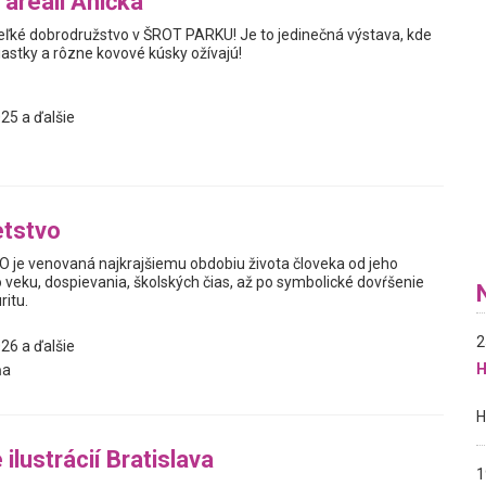
 areáli Anička
veľké dobrodružstvo v ŠROT PARKU! Je to jedinečná výstava, kde
iastky a rôzne kovové kúsky ožívajú!
25 a ďalšie
etstvo
je venovaná najkrajšiemu obdobiu života človeka od jeho
 veku, dospievania, školských čias, až po symbolické dovŕšenie
ritu.
2
26 a ďalšie
H
ňa
 ilustrácií Bratislava
1