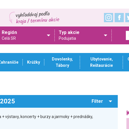
Región
Typ akcie
Celá SR
Podujatia
Dovolenky,
Ubytovanie,
Zahraničie
Krúžky
Tábory
Reštaurácie
.2025
Filter
+ výstavy, koncerty + burzy a jarmoky + prednášky,