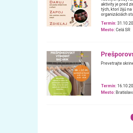
aktivity je pred 
tých, ktorí žijú n
organizáciách sta
Termín:
31.10.20
Mesto:
Celá SR
Prešporov
Prevetrajte skrin
Termín:
16.10.20
Mesto:
Bratislav