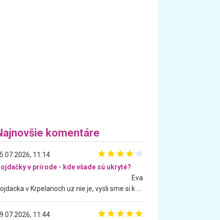
Najnovšie komentáre
5.07.2026, 11:14
ojdačky v prírode - kde všade sú ukryté?
Eva
Hojdacka v Krpelanoch uz nie je, vysli sme si k nej vcera, ale, zial, uz je znicena. Ak sem planujete cestu len kvoli hojdacke, mozete si ju usetrit. Krasny vyhlad je tu vsak aj bez hojdacky :-)
9.07.2026, 11:44