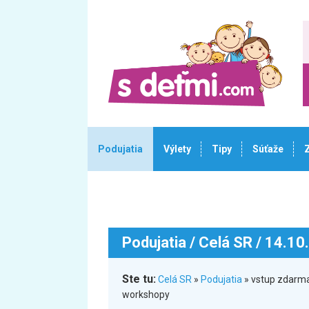
Podujatia
Výlety
Tipy
Súťaže
Podujatia
/ Celá SR / 14.10
Ste tu:
Celá SR
»
Podujatia
» vstup zdarma 
workshopy