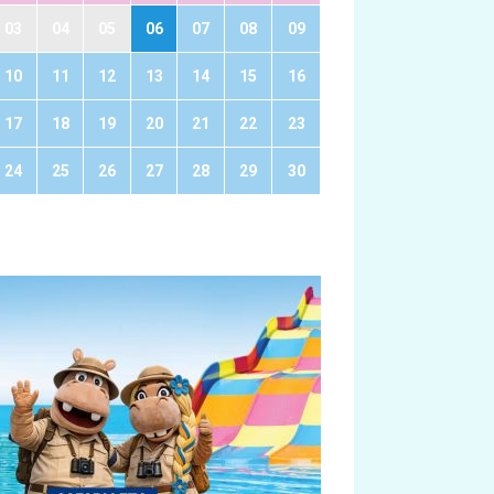
03
04
05
06
07
08
09
10
11
12
13
14
15
16
17
18
19
20
21
22
23
24
25
26
27
28
29
30