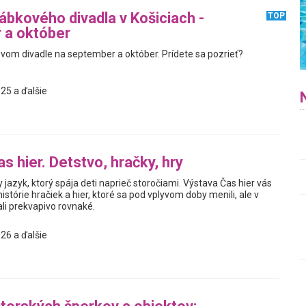
bkového divadla v Košiciach -
TOP
 a október
om divadle na september a október. Prídete sa pozrieť?
25 a ďalšie
s hier. Detstvo, hračky, hry
y jazyk, ktorý spája deti naprieč storočiami. Výstava Čas hier vás
istórie hračiek a hier, ktoré sa pod vplyvom doby menili, ale v
i prekvapivo rovnaké.
26 a ďalšie