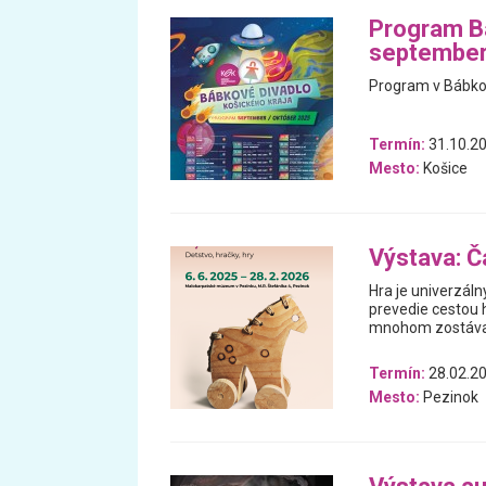
Program Bá
september
Program v Bábkov
Termín:
31.10.20
Mesto:
Košice
Výstava: Ča
Hra je univerzáln
prevedie cestou h
mnohom zostával
Termín:
28.02.20
Mesto:
Pezinok