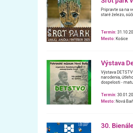
Šrot park v
Pripravte sa na 
staré železo, súč
Termín:
31.10.20
Mesto:
Košice
Výstava D
Výstava DETSTVO 
narodenia, útleho
dospelosti - matu
Termín:
30.01.20
Mesto:
Nová Ba
30. Bienále