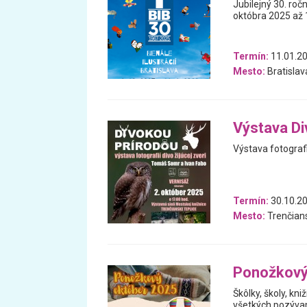
Jubilejný 30. ročn
októbra 2025 až 1
Termín:
11.01.20
Mesto:
Bratislav
Výstava Di
Výstava fotografií
Termín:
30.10.20
Mesto:
Trenčians
Ponožkový
Škôlky, školy, kniž
všetkých pozýva