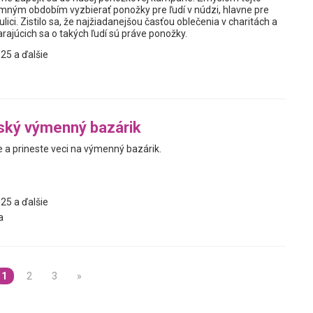
zimným obdobím vyzbierať ponožky pre ľudí v núdzi, hlavne pre
a ulici. Zistilo sa, že najžiadanejšou časťou oblečenia v charitách a
rajúcich sa o takých ľudí sú práve ponožky.
25 a ďalšie
ský výmenný bazárik
e a prineste veci na výmenný bazárik.
25 a ďalšie
a
1
2
3
»