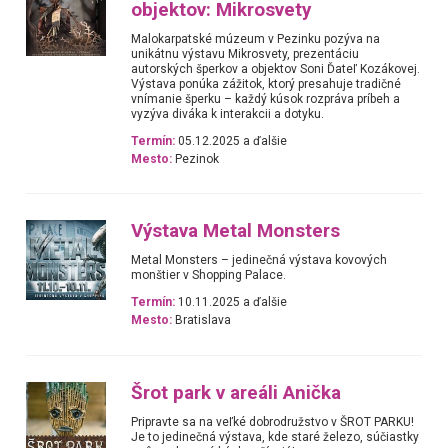
objektov: Mikrosvety
Malokarpatské múzeum v Pezinku pozýva na
unikátnu výstavu Mikrosvety, prezentáciu
autorských šperkov a objektov Soni Ďateľ Kozákovej.
Výstava ponúka zážitok, ktorý presahuje tradičné
vnímanie šperku – každý kúsok rozpráva príbeh a
vyzýva diváka k interakcii a dotyku.
Termín:
05.12.2025 a ďalšie
Mesto:
Pezinok
Výstava Metal Monsters
Metal Monsters – jedinečná výstava kovových
monštier v Shopping Palace.
Termín:
10.11.2025 a ďalšie
Mesto:
Bratislava
Šrot park v areáli Anička
Pripravte sa na veľké dobrodružstvo v ŠROT PARKU!
Je to jedinečná výstava, kde staré železo, súčiastky