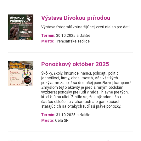
Výstava Divokou prírodou
Výstava fotografií voľne žijúcej zveri nielen pre deti.
Termín:
30.10.2025 a ďalšie
Mesto:
Trenčianske Teplice
Ponožkový október 2025
Škôlky, školy, knižnice, hasiči, policajti, politici,
jednotlivci, firmy, obce, mestá, Vás všetkých
pozývame zapojiť sa do našej ponožkovej kampane!
Zmyslom tejto aktivity je pred zimným obdobím
vyzbierať ponožky pre ľudí v núdzi, hlavne pre tých,
ktorí žijú na ulici. Zistilo sa, že najžiadanejšou
časťou oblečenia v charitách a organizáciách
starajúcich sa o takých ľudí sú práve ponožky.
Termín:
31.10.2025 a ďalšie
Mesto:
Celá SR