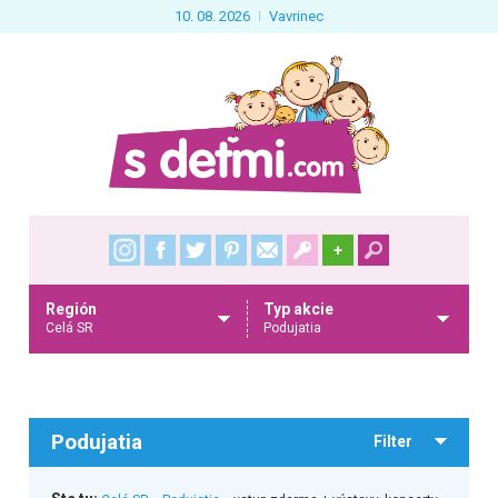
10. 08. 2026
Vavrinec
+
Región
Typ akcie
Celá SR
Podujatia
Podujatia
Filter