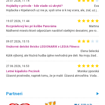
25.07.2026, 11:14
Hojdačky v prírode - kde všade sú ukryté?
Eva
Hojdacka v Krpelanoch uz nie je, vysli sme si k nej vcera, ale, zial, uz je znicena. Ak sem planujete cestu len kvoli hojdacke, mozete si ju usetrit. Krasny vyhlad je tu vsak aj bez hojdacky :-)
19.07.2026, 11:44
Rozprávkový les pri kolibe Panoráma
Martina
Nádherné miesto ktoré odporúčam navštíviť všetkými desiatimi, pre rodiny s deťmi, dôchodcom... Proste a jednoducho ozaj rozprávkový les.. určite ešte prídeme. Odniesli sme si na pamiatku krásne tričká,
09.07.2026, 15:15
Vnútorné detské ihrisko LEGIONARIK v LEGIA Fitness
Elena Selecká
Kútik výborný, ale hlučná hudba úplne nevhodná pre deti. Na moju žiadosť o aspoň sušenie nereagovali.
27.06.2026, 16:53
Letné kúpalisko Pezinok
. Monika Lipovská
Úžasné prostredie, napriek tomu, že je malé. Úžasná atmosféra. Voda fantastická a nádherná. Ľudí je pomerne veľa, ale su mili a ohľaduplní. Je veľmi zaujímavé sledovať, ako dokážu spolu športovať cudzí ľudia a bez ohľadu na vek. Vládne tu pohoda. Vnuka neviem dostať z vody. Ďakujem za krásny deň . Urcite sa sem vrátim. Jediný problém je s parkovaním, ale aj ten sa mi podarilo vyriešiť. Monika Bratislava
Partneri