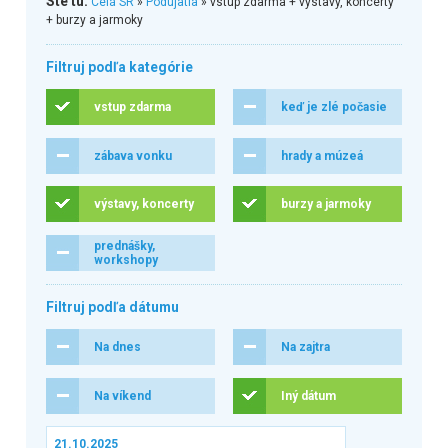
Ste tu:
Celá SR
»
Podujatia
» vstup zdarma + výstavy, koncerty
+ burzy a jarmoky
Filtruj podľa kategórie
vstup zdarma
keď je zlé počasie
zábava vonku
hrady a múzeá
výstavy, koncerty
burzy a jarmoky
prednášky,
workshopy
Filtruj podľa dátumu
Na dnes
Na zajtra
Na víkend
Iný dátum