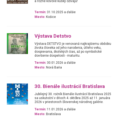
a rôzne kovové kúsky ožívajú!
Termín:
31.10.2025 a ďalšie
Mesto:
Košice
Výstava Detstvo
Výstava DETSTVO je venovaná najkrajšiemu obdobiu
života človeka od jeho narodenia, útleho veku,
dospievania, školských čias, až po symbolické
dovŕšenie dospelosti - maturitu.
Termín:
30.01.2026 a ďalšie
Mesto:
Nová Baňa
30. Bienále ilustrácií Bratislava
Jubilejný 30. ročník Bienále ilustrácií Bratislava 2025
sa uskutoční v dňoch 4. októbra 2025 až 11. januára
2026 v priestoroch Slovenskej národnej galérie.
Termín:
11.01.2026 a ďalšie
Mesto:
Bratislava