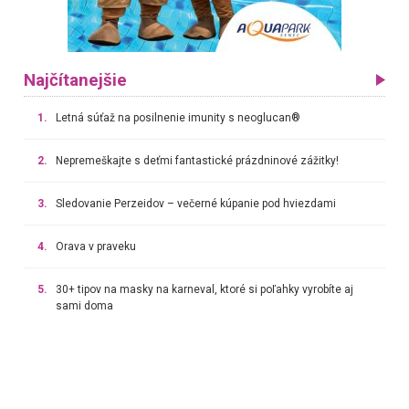
Najčítanejšie
1.
Letná súťaž na posilnenie imunity s neoglucan®
2.
Nepremeškajte s deťmi fantastické prázdninové zážitky!
3.
Sledovanie Perzeidov – večerné kúpanie pod hviezdami
4.
Orava v praveku
5.
30+ tipov na masky na karneval, ktoré si poľahky vyrobíte aj
sami doma