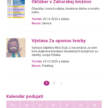
Október v Záhorskej knižnici
Čítaníčko, tvorivá sobota, kreatívne dielne a mnoho
iného
Termín:
30.10.2025 a ďalšie
Mesto:
Senica
Výstava Za oponou tvorby
Výstava objektov Mira Dušu z inscenácie Ja som
Inna doplnená kresbami divadelných kostýmov zo
zbierky Juraja Poliaka.
Termín:
24.10.2025 a ďalšie
Mesto:
Piešťany
1
2
»
Kalendár podujatí
PO
UT
ST
ŠT
PI
SO
NE