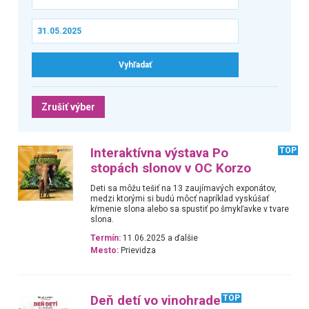
Zrušiť výber
Interaktívna výstava Po
TOP
stopách slonov v OC Korzo
Deti sa môžu tešiť na 13 zaujímavých exponátov,
medzi ktorými si budú môcť napríklad vyskúšať
kŕmenie slona alebo sa spustiť po šmykľavke v tvare
slona.
Termín:
11.06.2025 a ďalšie
Mesto:
Prievidza
Deň detí vo vinohrade
TOP