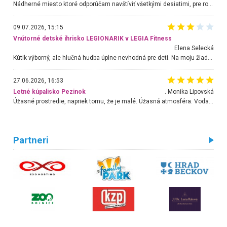
Nádherné miesto ktoré odporúčam navštíviť všetkými desiatimi, pre rodiny s deťmi, dôchodcom... Proste a jednoducho ozaj rozprávkový les.. určite ešte prídeme. Odniesli sme si na pamiatku krásne tričká,
09.07.2026, 15:15
Vnútorné detské ihrisko LEGIONARIK v LEGIA Fitness
Elena Selecká
Kútik výborný, ale hlučná hudba úplne nevhodná pre deti. Na moju žiadosť o aspoň sušenie nereagovali.
27.06.2026, 16:53
Letné kúpalisko Pezinok
. Monika Lipovská
Úžasné prostredie, napriek tomu, že je malé. Úžasná atmosféra. Voda fantastická a nádherná. Ľudí je pomerne veľa, ale su mili a ohľaduplní. Je veľmi zaujímavé sledovať, ako dokážu spolu športovať cudzí ľudia a bez ohľadu na vek. Vládne tu pohoda. Vnuka neviem dostať z vody. Ďakujem za krásny deň . Urcite sa sem vrátim. Jediný problém je s parkovaním, ale aj ten sa mi podarilo vyriešiť. Monika Bratislava
Partneri