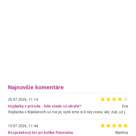
Najnovšie komentáre
25.07.2026, 11:14
Hojdačky v prírode - kde všade sú ukryté?
Eva
Hojdacka v Krpelanoch uz nie je, vysli sme si k nej vcera, ale, zial, uz je znicena. Ak sem planujete cestu len kvoli hojdacke, mozete si ju usetrit. Krasny vyhlad je tu vsak aj bez hojdacky :-)
19.07.2026, 11:44
Rozprávkový les pri kolibe Panoráma
Martina