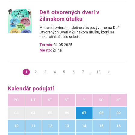
Deň otvorených dverí v
žilinskom útulku
Milovníci zvierat, srdečne vás pozývame na Deň
Otvorených Dverí v Žilinskom útulku, ktorý sa
uskutoční už túto sobotu
Termín:
31.05.2025
Mesto:
Žilina
1
2
3
4
5
6
7
…
10
»
Kalendár podujatí
PO
UT
ST
ŠT
PI
SO
NE
03
04
05
06
07
08
09
10
11
12
13
14
15
16