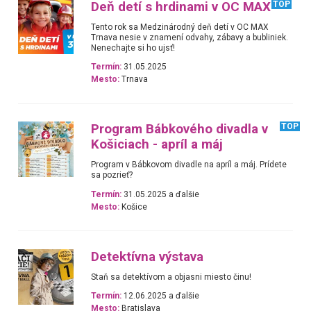
Deň detí s hrdinami v OC MAX
TOP
Tento rok sa Medzinárodný deň detí v OC MAX
Trnava nesie v znamení odvahy, zábavy a bubliniek.
Nenechajte si ho ujsť!
Termín:
31.05.2025
Mesto:
Trnava
Program Bábkového divadla v
TOP
Košiciach - apríl a máj
Program v Bábkovom divadle na apríl a máj. Prídete
sa pozrieť?
Termín:
31.05.2025 a ďalšie
Mesto:
Košice
Detektívna výstava
Staň sa detektívom a objasni miesto činu!
Termín:
12.06.2025 a ďalšie
Mesto:
Bratislava