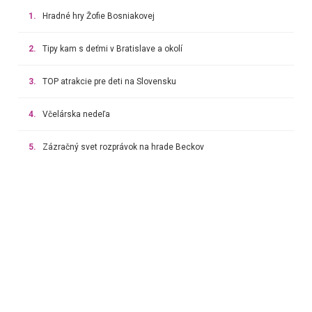
1.
Hradné hry Žofie Bosniakovej
2.
Tipy kam s deťmi v Bratislave a okolí
3.
TOP atrakcie pre deti na Slovensku
4.
Včelárska nedeľa
5.
Zázračný svet rozprávok na hrade Beckov