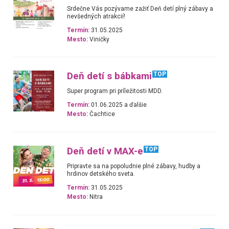
Srdečne Vás pozývame zažiť Deň detí plný zábavy a
nevšedných atrakcií!
Termín:
31.05.2025
Mesto:
Viničky
Deň detí s bábkami
TOP
Super program pri príležitosti MDD.
Termín:
01.06.2025 a ďalšie
Mesto:
Čachtice
Deň detí v MAX-e
TOP
Pripravte sa na popoludnie plné zábavy, hudby a
hrdinov detského sveta.
Termín:
31.05.2025
Mesto:
Nitra