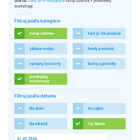
Ste tu:
Celá SR
»
Podujatia
» vstup zdarma + prednášky,
workshopy
Filtruj podľa kategórie
vstup zdarma
keď je zlé počasie
zábava vonku
hrady a múzeá
výstavy, koncerty
burzy a jarmoky
prednášky,
workshopy
Filtruj podľa dátumu
Na dnes
Na zajtra
Na víkend
Iný dátum