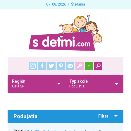
07. 08. 2026
Štefánia
+
Región
Typ akcie
Celá SR
Podujatia
Podujatia
Filter