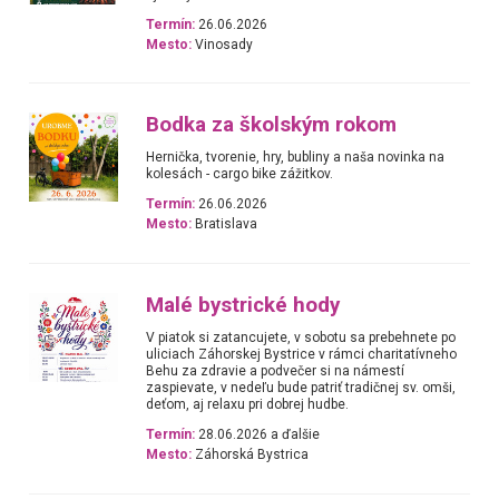
Termín:
26.06.2026
Mesto:
Vinosady
Bodka za školským rokom
Hernička, tvorenie, hry, bubliny a naša novinka na
kolesách - cargo bike zážitkov.
Termín:
26.06.2026
Mesto:
Bratislava
Malé bystrické hody
V piatok si zatancujete, v sobotu sa prebehnete po
uliciach Záhorskej Bystrice v rámci charitatívneho
Behu za zdravie a podvečer si na námestí
zaspievate, v nedeľu bude patriť tradičnej sv. omši,
deťom, aj relaxu pri dobrej hudbe.
Termín:
28.06.2026 a ďalšie
Mesto:
Záhorská Bystrica