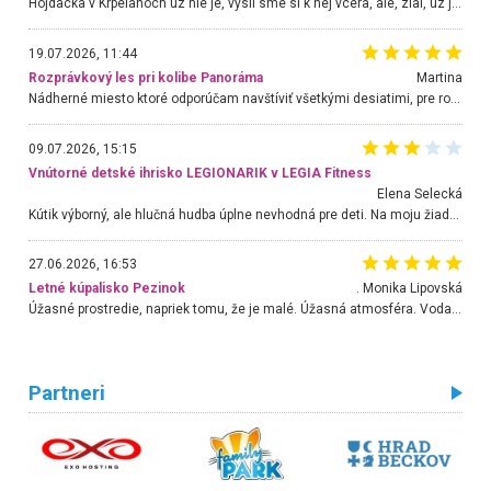
Hojdacka v Krpelanoch uz nie je, vysli sme si k nej vcera, ale, zial, uz je znicena. Ak sem planujete cestu len kvoli hojdacke, mozete si ju usetrit. Krasny vyhlad je tu vsak aj bez hojdacky :-)
19.07.2026, 11:44
Rozprávkový les pri kolibe Panoráma
Martina
Nádherné miesto ktoré odporúčam navštíviť všetkými desiatimi, pre rodiny s deťmi, dôchodcom... Proste a jednoducho ozaj rozprávkový les.. určite ešte prídeme. Odniesli sme si na pamiatku krásne tričká,
09.07.2026, 15:15
Vnútorné detské ihrisko LEGIONARIK v LEGIA Fitness
Elena Selecká
Kútik výborný, ale hlučná hudba úplne nevhodná pre deti. Na moju žiadosť o aspoň sušenie nereagovali.
27.06.2026, 16:53
Letné kúpalisko Pezinok
. Monika Lipovská
Úžasné prostredie, napriek tomu, že je malé. Úžasná atmosféra. Voda fantastická a nádherná. Ľudí je pomerne veľa, ale su mili a ohľaduplní. Je veľmi zaujímavé sledovať, ako dokážu spolu športovať cudzí ľudia a bez ohľadu na vek. Vládne tu pohoda. Vnuka neviem dostať z vody. Ďakujem za krásny deň . Urcite sa sem vrátim. Jediný problém je s parkovaním, ale aj ten sa mi podarilo vyriešiť. Monika Bratislava
Partneri