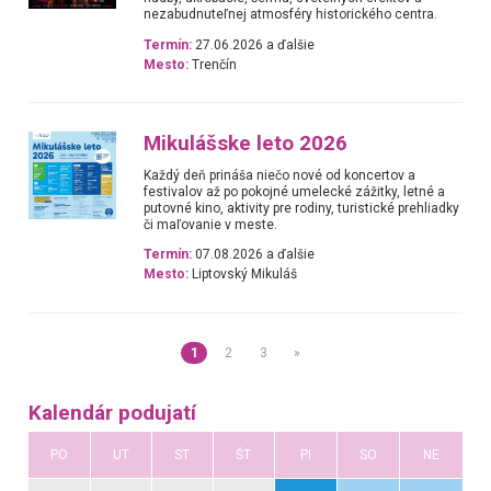
nezabudnuteľnej atmosféry historického centra.
Termín:
27.06.2026 a ďalšie
Mesto:
Trenčín
Mikulášske leto 2026
Každý deň prináša niečo nové od koncertov a
festivalov až po pokojné umelecké zážitky, letné a
putovné kino, aktivity pre rodiny, turistické prehliadky
či maľovanie v meste.
Termín:
07.08.2026 a ďalšie
Mesto:
Liptovský Mikuláš
1
2
3
»
Kalendár podujatí
PO
UT
ST
ŠT
PI
SO
NE