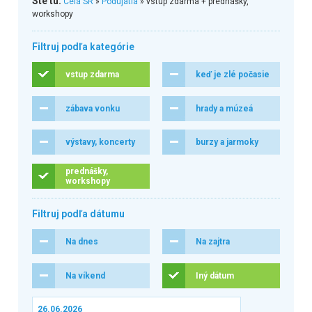
Ste tu:
Celá SR
»
Podujatia
» vstup zdarma + prednášky,
workshopy
Filtruj podľa kategórie
vstup zdarma
keď je zlé počasie
zábava vonku
hrady a múzeá
výstavy, koncerty
burzy a jarmoky
prednášky,
workshopy
Filtruj podľa dátumu
Na dnes
Na zajtra
Na víkend
Iný dátum