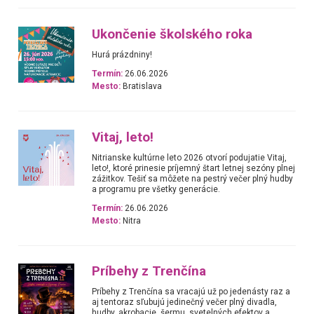
Ukončenie školského roka
Hurá prázdniny!
Termín:
26.06.2026
Mesto:
Bratislava
Vitaj, leto!
Nitrianske kultúrne leto 2026 otvorí podujatie Vitaj,
leto!, ktoré prinesie príjemný štart letnej sezóny plnej
zážitkov. Tešiť sa môžete na pestrý večer plný hudby
a programu pre všetky generácie.
Termín:
26.06.2026
Mesto:
Nitra
Príbehy z Trenčína
Príbehy z Trenčína sa vracajú už po jedenásty raz a
aj tentoraz sľubujú jedinečný večer plný divadla,
hudby, akrobacie, šermu, svetelných efektov a