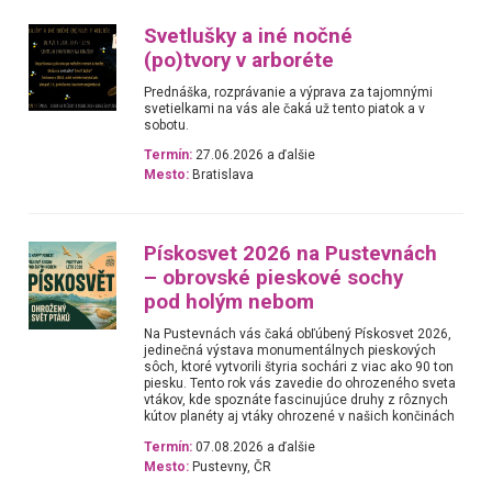
Svetlušky a iné nočné
(po)tvory v arboréte
Prednáška, rozprávanie a výprava za tajomnými
svetielkami na vás ale čaká už tento piatok a v
sobotu.
Termín:
27.06.2026 a ďalšie
Mesto:
Bratislava
Pískosvet 2026 na Pustevnách
– obrovské pieskové sochy
pod holým nebom
Na Pustevnách vás čaká obľúbený Pískosvet 2026,
jedinečná výstava monumentálnych pieskových
sôch, ktoré vytvorili štyria sochári z viac ako 90 ton
piesku. Tento rok vás zavedie do ohrozeného sveta
vtákov, kde spoznáte fascinujúce druhy z rôznych
kútov planéty aj vtáky ohrozené v našich končinách
Termín:
07.08.2026 a ďalšie
Mesto:
Pustevny, ČR