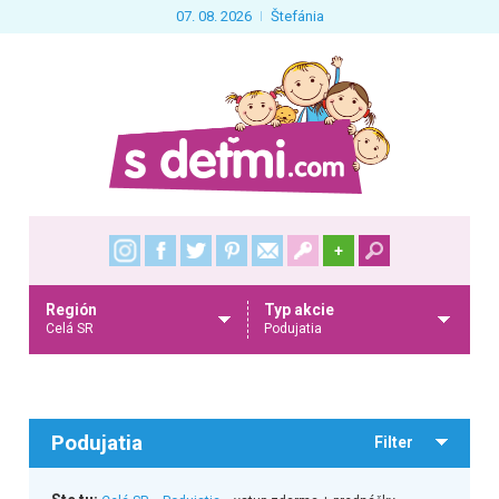
07. 08. 2026
Štefánia
+
Región
Typ akcie
Celá SR
Podujatia
Podujatia
Filter