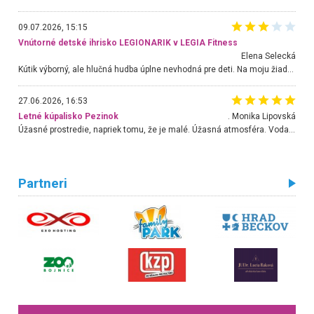
09.07.2026, 15:15
Vnútorné detské ihrisko LEGIONARIK v LEGIA Fitness
Elena Selecká
Kútik výborný, ale hlučná hudba úplne nevhodná pre deti. Na moju žiadosť o aspoň sušenie nereagovali.
27.06.2026, 16:53
Letné kúpalisko Pezinok
. Monika Lipovská
Úžasné prostredie, napriek tomu, že je malé. Úžasná atmosféra. Voda fantastická a nádherná. Ľudí je pomerne veľa, ale su mili a ohľaduplní. Je veľmi zaujímavé sledovať, ako dokážu spolu športovať cudzí ľudia a bez ohľadu na vek. Vládne tu pohoda. Vnuka neviem dostať z vody. Ďakujem za krásny deň . Urcite sa sem vrátim. Jediný problém je s parkovaním, ale aj ten sa mi podarilo vyriešiť. Monika Bratislava
Partneri