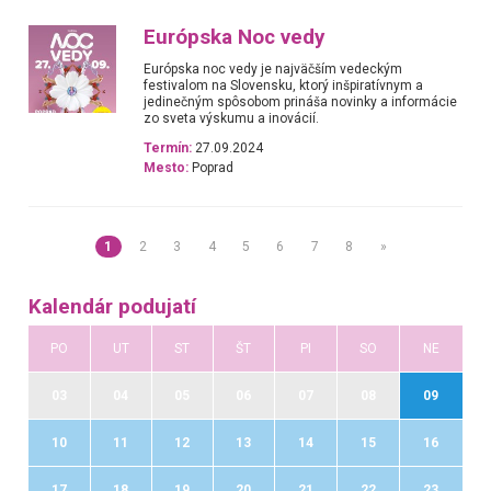
Európska Noc vedy
Európska noc vedy je najväčším vedeckým
festivalom na Slovensku, ktorý inšpiratívnym a
jedinečným spôsobom prináša novinky a informácie
zo sveta výskumu a inovácií.
Termín:
27.09.2024
Mesto:
Poprad
1
2
3
4
5
6
7
8
»
Kalendár podujatí
PO
UT
ST
ŠT
PI
SO
NE
03
04
05
06
07
08
09
10
11
12
13
14
15
16
17
18
19
20
21
22
23