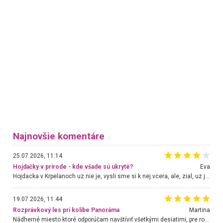
Najnovšie komentáre
25.07.2026, 11:14
Hojdačky v prírode - kde všade sú ukryté?
Eva
Hojdacka v Krpelanoch uz nie je, vysli sme si k nej vcera, ale, zial, uz je znicena. Ak sem planujete cestu len kvoli hojdacke, mozete si ju usetrit. Krasny vyhlad je tu vsak aj bez hojdacky :-)
19.07.2026, 11:44
Rozprávkový les pri kolibe Panoráma
Martina
Nádherné miesto ktoré odporúčam navštíviť všetkými desiatimi, pre rodiny s deťmi, dôchodcom... Proste a jednoducho ozaj rozprávkový les.. určite ešte prídeme. Odniesli sme si na pamiatku krásne tričká,