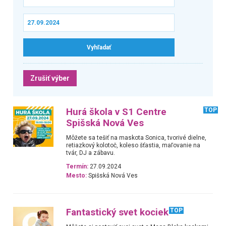
Zrušiť výber
Hurá škola v S1 Centre
TOP
Spišská Nová Ves
Môžete sa tešiť na maskota Sonica, tvorivé dielne,
retiazkový kolotoč, koleso šťastia, maľovanie na
tvár, DJ a zábavu.
Termín:
27.09.2024
Mesto:
Spišská Nová Ves
Fantastický svet kociek
TOP