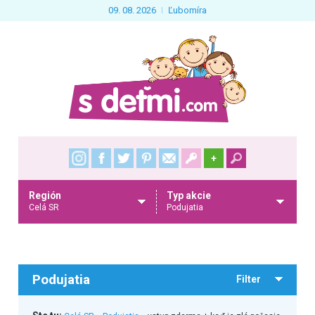
09. 08. 2026
Ľubomíra
+
Región
Typ akcie
Celá SR
Podujatia
Podujatia
Filter