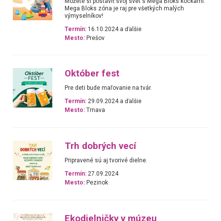
Môžete si postaviť svoj svet s Mega Bloks kockami.
Mega Bloks zóna je raj pre všetkých malých
výmyselníkov!
Termín:
16.10.2024 a ďalšie
Mesto:
Prešov
Október fest
Pre deti bude maľovanie na tvár.
Termín:
29.09.2024 a ďalšie
Mesto:
Trnava
Trh dobrých vecí
Pripravené sú aj tvorivé dielne.
Termín:
27.09.2024
Mesto:
Pezinok
Ekodielničky v múzeu