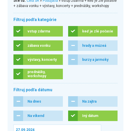
Ste tu:
Celá SR
»
Podujatia
» vstup zdarma + keď je zlé počasie
+ zábava vonku + výstavy, koncerty + prednášky, workshopy
Filtruj podľa kategórie
vstup zdarma
keď je zlé počasie
zábava vonku
hrady a múzeá
výstavy, koncerty
burzy a jarmoky
prednášky,
workshopy
Filtruj podľa dátumu
Na dnes
Na zajtra
Na víkend
Iný dátum