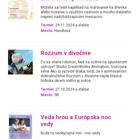
Môžete sa tešiť napríklad na maľovanie na drievka
alebo tvorenie s využitím cestovín a mnoho ďalšieho
naprieč nadchádzajúcimi mesiacmi.
Termín:
29.11.2024 a ďalšie
Mesto:
Handlová
Rozzum v divočine
Čo sa stane robotovi, keď sa ocitne na opustenom
ostrove? Štúdio DreamWorks Animation, tvorcovia
série Ako si vycvičiť draka, tvrdí, že v animovanom
dobrodružstve Rozzum v divočine nájde hlavná
hrdinka okrem iného aj srdce.
Termín:
27.10.2024 a ďalšie
Mesto:
SR
Veda hrou a Európska noc
vedy
Bude to neobyčajná noc - noc vedy.