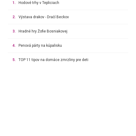
1.
Hodové trhy v Tepliciach
2.
Výstava drakov - Dračí Beckov
3.
Hradné hry Žofie Bosniakovej
4.
Penová párty na kúpalisku
5.
TOP 11 tipov na domáce zmrzliny pre deti