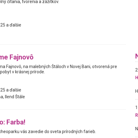
ný čítania, tvorenia a zážitkov.
25 a ďalšie
rme Fajnovô
ma Fajnovô, na malebných Štáloch v Novej Bani, otvorená pre
2
 pobyt v krásnej prírode.
H
25 a ďalšie
, Ilend Štále
1
R
: Farba!
cheoparku vás zavedie do sveta prírodných farieb.