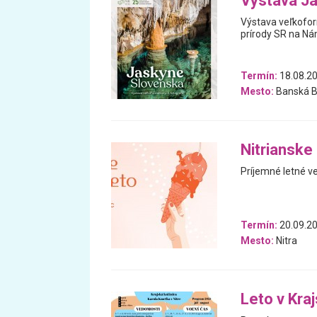
Výstava J
Výstava veľkofor
prírody SR na Nám
Termín:
18.08.20
Mesto:
Banská B
Nitrianske
Príjemné letné v
Termín:
20.09.20
Mesto:
Nitra
Leto v Kra