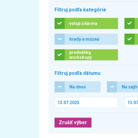
Filtruj podľa kategórie
vstup zdarma
hrady a múzeá
prednášky,
workshopy
Filtruj podľa dátumu
Na dnes
Na zajt
Zrušiť výber