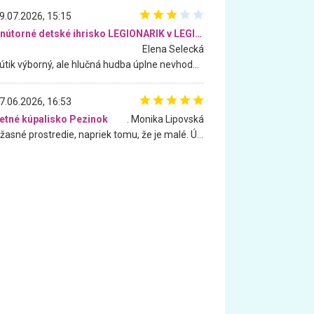
9.07.2026, 15:15
Vnútorné detské ihrisko LEGIONARIK v LEGIA Fitness
Elena Selecká
Kútik výborný, ale hlučná hudba úplne nevhodná pre deti. Na moju žiadosť o aspoň sušenie nereagovali.
7.06.2026, 16:53
etné kúpalisko Pezinok
. Monika Lipovská
Úžasné prostredie, napriek tomu, že je malé. Úžasná atmosféra. Voda fantastická a nádherná. Ľudí je pomerne veľa, ale su mili a ohľaduplní. Je veľmi zaujímavé sledovať, ako dokážu spolu športovať cudzí ľudia a bez ohľadu na vek. Vládne tu pohoda. Vnuka neviem dostať z vody. Ďakujem za krásny deň . Urcite sa sem vrátim. Jediný problém je s parkovaním, ale aj ten sa mi podarilo vyriešiť. Monika Bratislava