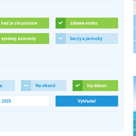
keď je zlé počasie
zábava vonku
výstavy, koncerty
burzy a jarmoky
ra
Na víkend
Iný dátum