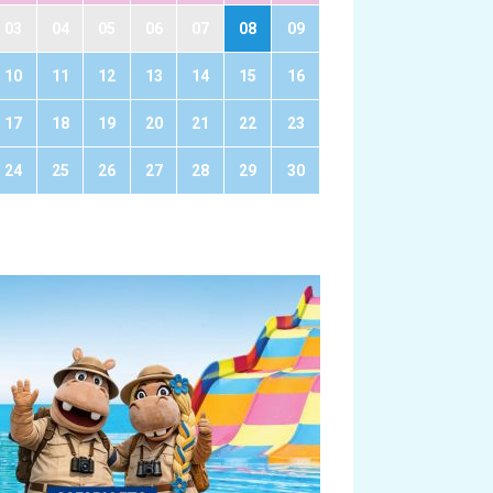
03
04
05
06
07
08
09
10
11
12
13
14
15
16
17
18
19
20
21
22
23
24
25
26
27
28
29
30