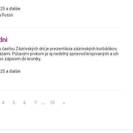
25 a ďalšie
 Potôň
dni
 časťou Zázrivských dní je prezentácia zázrivských korbáčikov,
ťažami. Pútavým prvkom je aj nedeľný sprievod krojovaných a ich
so zápisom do kroniky.
25 a ďalšie
4
5
6
7
…
10
»