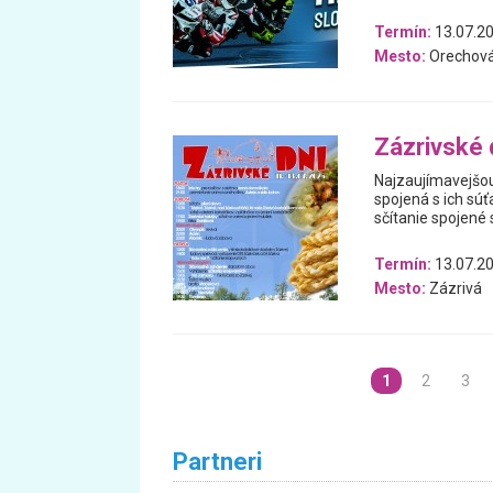
Termín:
13.07.20
Mesto:
Orechová
Zázrivské 
Najzaujímavejšou
spojená s ich sú
sčítanie spojené 
Termín:
13.07.20
Mesto:
Zázrivá
1
2
3
Partneri