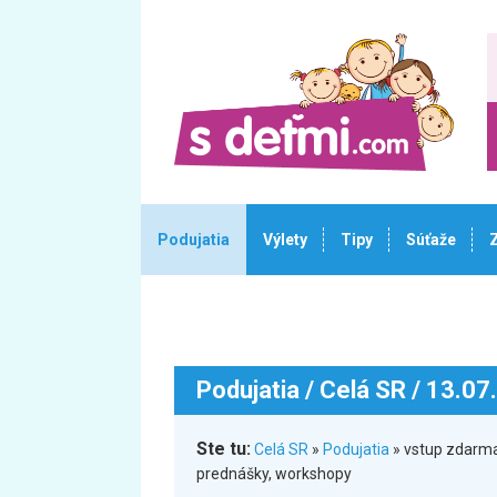
Podujatia
Výlety
Tipy
Súťaže
Podujatia
/ Celá SR / 13.07
Ste tu:
Celá SR
»
Podujatia
» vstup zdarma 
prednášky, workshopy