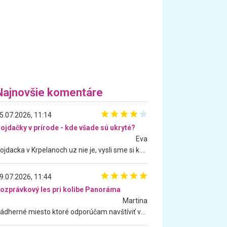
Najnovšie komentáre
5.07.2026, 11:14
ojdačky v prírode - kde všade sú ukryté?
Eva
Hojdacka v Krpelanoch uz nie je, vysli sme si k nej vcera, ale, zial, uz je znicena. Ak sem planujete cestu len kvoli hojdacke, mozete si ju usetrit. Krasny vyhlad je tu vsak aj bez hojdacky :-)
9.07.2026, 11:44
ozprávkový les pri kolibe Panoráma
Martina
Nádherné miesto ktoré odporúčam navštíviť všetkými desiatimi, pre rodiny s deťmi, dôchodcom... Proste a jednoducho ozaj rozprávkový les.. určite ešte prídeme. Odniesli sme si na pamiatku krásne tričká,