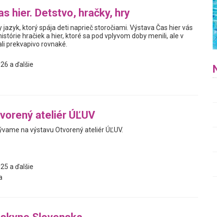
s hier. Detstvo, hračky, hry
y jazyk, ktorý spája deti naprieč storočiami. Výstava Čas hier vás
istórie hračiek a hier, ktoré sa pod vplyvom doby menili, ale v
i prekvapivo rovnaké.
26 a ďalšie
vorený ateliér ÚĽUV
vame na výstavu Otvorený ateliér ÚĽUV.
25 a ďalšie
a