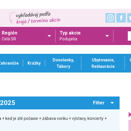
Región
Typ akcie
Celá SR
Podujatia
Dovolenky,
Ubytovanie,
Zahraničie
Krúžky
Tábory
Reštaurácie
.2025
Filter
+ keď je zlé počasie + zábava vonku + výstavy, koncerty +