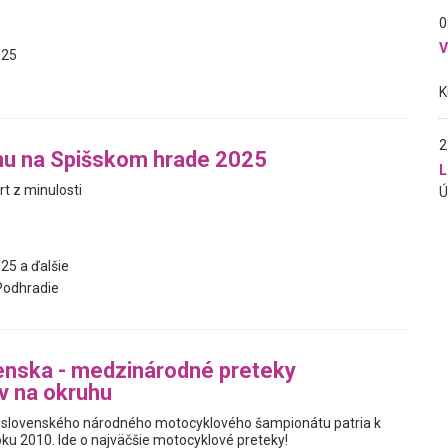
0
025
2
mu na Spišskom hrade 2025
L
rt z minulosti
25 a ďalšie
Podhradie
enska - medzinárodné preteky
v na okruhu
y slovenského národného motocyklového šampionátu patria k
oku 2010. Ide o najväčšie motocyklové preteky!