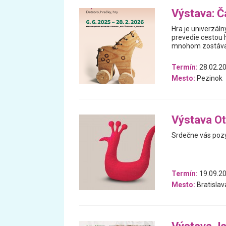
Výstava: Ča
Hra je univerzáln
prevedie cestou h
mnohom zostával
Termín:
28.02.20
Mesto:
Pezinok
Výstava Ot
Srdečne vás pozý
Termín:
19.09.20
Mesto:
Bratislav