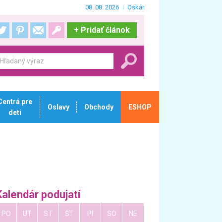
08. 08. 2026
Oskár
+
Pridať článok
Centrá pre
Oslavy
Obchody
ESHOP
deti
Kalendár podujatí
PO
UT
ST
ŠT
PI
SO
NE