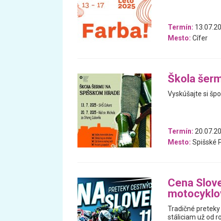
Termín:
13.07.2
Mesto:
Cífer
Škola šer
Vyskúšajte si špo
Termín:
20.07.20
Mesto:
Spišské 
Cena Slov
motocyklo
Tradičné pretek
stáliciam už od r