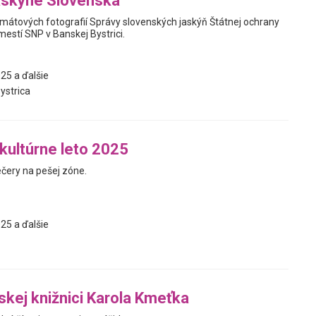
askyne Slovenska
mátových fotografií Správy slovenských jaskýň Štátnej ochrany
estí SNP v Banskej Bystrici.
25 a ďalšie
ystrica
 kultúrne leto 2025
ečery na pešej zóne.
25 a ďalšie
jskej knižnici Karola Kmeťka