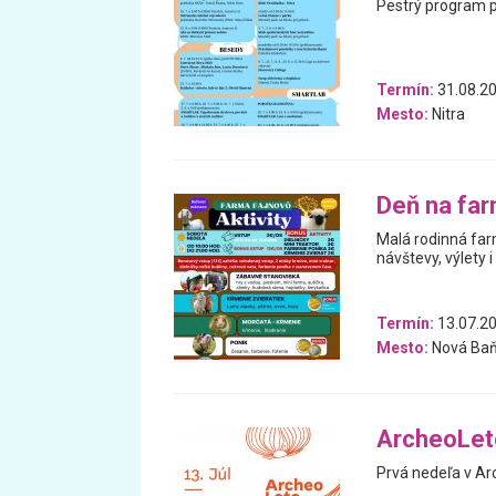
Pestrý program pl
Termín:
31.08.20
Mesto:
Nitra
Deň na fa
Malá rodinná far
návštevy, výlety i
Termín:
13.07.20
Mesto:
Nová Baňa
ArcheoLeto
Prvá nedeľa v Ar