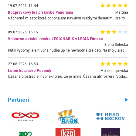
19.07.2026, 11:44
Rozprávkový les pri kolibe Panoráma
Martina
Nádherné miesto ktoré odporúčam navštíviť všetkými desiatimi, pre rodiny s deťmi, dôchodcom... Proste a jednoducho ozaj rozprávkový les.. určite ešte prídeme. Odniesli sme si na pamiatku krásne tričká,
09.07.2026, 15:15
Vnútorné detské ihrisko LEGIONARIK v LEGIA Fitness
Elena Selecká
Kútik výborný, ale hlučná hudba úplne nevhodná pre deti. Na moju žiadosť o aspoň sušenie nereagovali.
27.06.2026, 16:53
Letné kúpalisko Pezinok
. Monika Lipovská
Úžasné prostredie, napriek tomu, že je malé. Úžasná atmosféra. Voda fantastická a nádherná. Ľudí je pomerne veľa, ale su mili a ohľaduplní. Je veľmi zaujímavé sledovať, ako dokážu spolu športovať cudzí ľudia a bez ohľadu na vek. Vládne tu pohoda. Vnuka neviem dostať z vody. Ďakujem za krásny deň . Urcite sa sem vrátim. Jediný problém je s parkovaním, ale aj ten sa mi podarilo vyriešiť. Monika Bratislava
Partneri