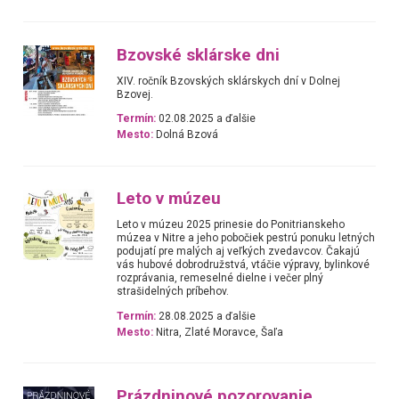
Bzovské sklárske dni
XIV. ročník Bzovských sklárskych dní v Dolnej
Bzovej.
Termín:
02.08.2025 a ďalšie
Mesto:
Dolná Bzová
Leto v múzeu
Leto v múzeu 2025 prinesie do Ponitrianskeho
múzea v Nitre a jeho pobočiek pestrú ponuku letných
podujatí pre malých aj veľkých zvedavcov. Čakajú
vás hubové dobrodružstvá, vtáčie výpravy, bylinkové
rozprávania, remeselné dielne i večer plný
strašidelných príbehov.
Termín:
28.08.2025 a ďalšie
Mesto:
Nitra, Zlaté Moravce, Šaľa
Prázdninové pozorovanie