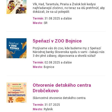
Vlk, Had, Tarantula, Piraňa a Žralok boli kedysi
najhľadanejší zločinci, no teraz sa idú pretrhnúť, aby
dokázali, že sa už polepšili.
Termín:
31.08.2025 a ďalšie
Mesto:
SR
5peňazí v ZOO Bojnice
Pozývame vás do zoo, kde budeme my z 5peňazí
Národnej banky Slovenska spolu s vami - čakajú nás
3 dni plné zábavy, objavovania a skvelá súťaž!
Termín:
02.08.2025 a ďalšie
Mesto:
Bojnice
Otvorenie detského centra
Drobčekovo
Slávnostné otvorenie detského centra.
Termín:
31.07.2025
Mesto:
Rybník