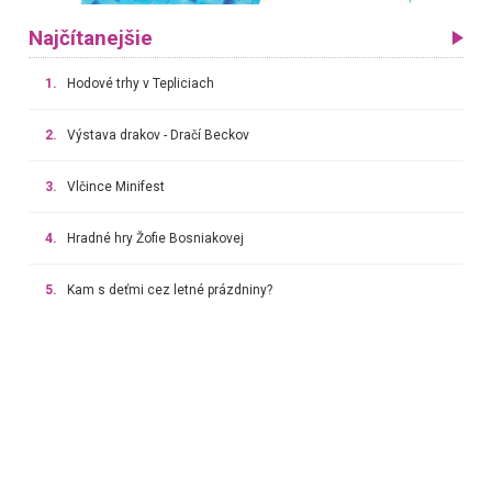
Najčítanejšie
1.
Hodové trhy v Tepliciach
2.
Výstava drakov - Dračí Beckov
3.
Vlčince Minifest
4.
Hradné hry Žofie Bosniakovej
5.
Kam s deťmi cez letné prázdniny?