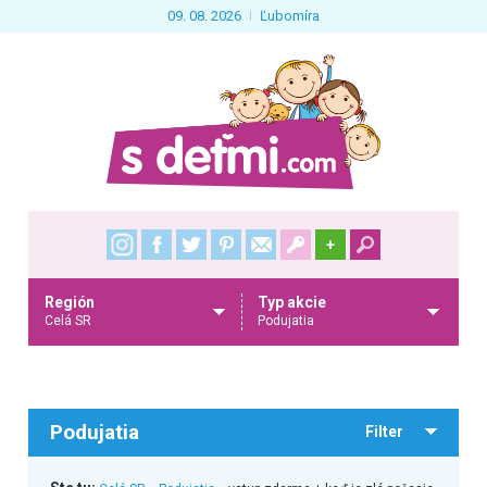
09. 08. 2026
Ľubomíra
+
Región
Typ akcie
Celá SR
Podujatia
Podujatia
Filter