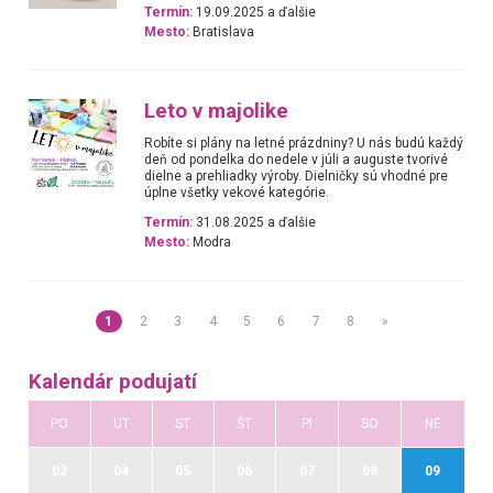
Termín:
19.09.2025 a ďalšie
Mesto:
Bratislava
Leto v majolike
Robíte si plány na letné prázdniny? U nás budú každý
deň od pondelka do nedele v júli a auguste tvorivé
dielne a prehliadky výroby. Dielničky sú vhodné pre
úplne všetky vekové kategórie.
Termín:
31.08.2025 a ďalšie
Mesto:
Modra
1
2
3
4
5
6
7
8
»
Kalendár podujatí
PO
UT
ST
ŠT
PI
SO
NE
03
04
05
06
07
08
09