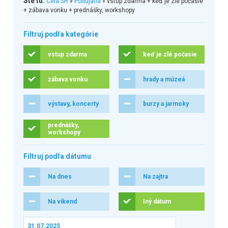
Ste tu:
Celá SR
»
Podujatia
» vstup zdarma + keď je zlé počasie
+ zábava vonku + prednášky, workshopy
Filtruj podľa kategórie
vstup zdarma
keď je zlé počasie
zábava vonku
hrady a múzeá
výstavy, koncerty
burzy a jarmoky
prednášky,
workshopy
Filtruj podľa dátumu
Na dnes
Na zajtra
Na víkend
Iný dátum