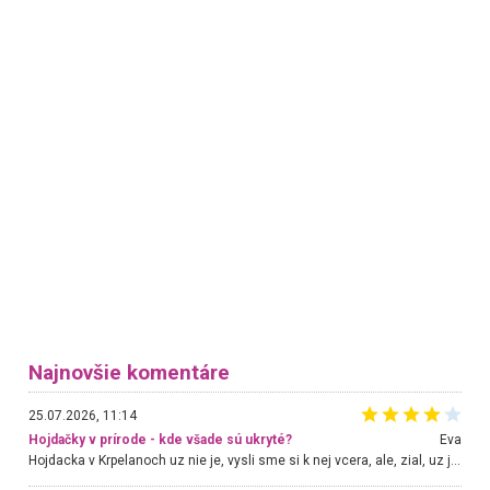
Najnovšie komentáre
25.07.2026, 11:14
Hojdačky v prírode - kde všade sú ukryté?
Eva
Hojdacka v Krpelanoch uz nie je, vysli sme si k nej vcera, ale, zial, uz je znicena. Ak sem planujete cestu len kvoli hojdacke, mozete si ju usetrit. Krasny vyhlad je tu vsak aj bez hojdacky :-)