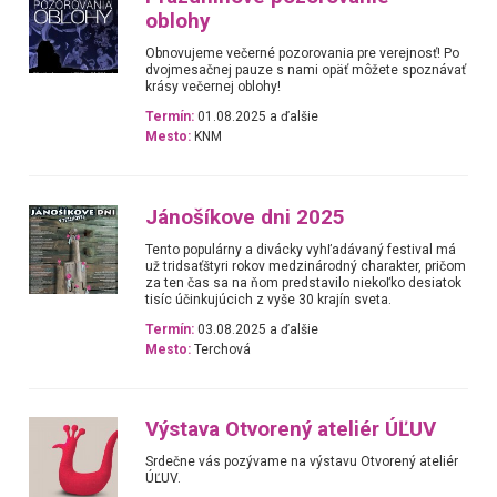
oblohy
Obnovujeme večerné pozorovania pre verejnosť! Po
dvojmesačnej pauze s nami opäť môžete spoznávať
krásy večernej oblohy!
Termín:
01.08.2025 a ďalšie
Mesto:
KNM
Jánošíkove dni 2025
Tento populárny a divácky vyhľadávaný festival má
už tridsaťštyri rokov medzinárodný charakter, pričom
za ten čas sa na ňom predstavilo niekoľko desiatok
tisíc účinkujúcich z vyše 30 krajín sveta.
Termín:
03.08.2025 a ďalšie
Mesto:
Terchová
Výstava Otvorený ateliér ÚĽUV
Srdečne vás pozývame na výstavu Otvorený ateliér
ÚĽUV.