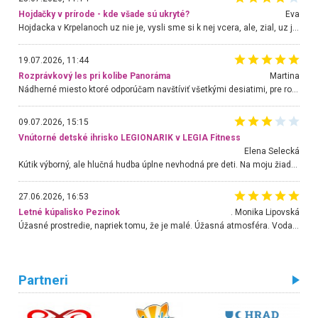
Hojdačky v prírode - kde všade sú ukryté?
Eva
Hojdacka v Krpelanoch uz nie je, vysli sme si k nej vcera, ale, zial, uz je znicena. Ak sem planujete cestu len kvoli hojdacke, mozete si ju usetrit. Krasny vyhlad je tu vsak aj bez hojdacky :-)
19.07.2026, 11:44
Rozprávkový les pri kolibe Panoráma
Martina
Nádherné miesto ktoré odporúčam navštíviť všetkými desiatimi, pre rodiny s deťmi, dôchodcom... Proste a jednoducho ozaj rozprávkový les.. určite ešte prídeme. Odniesli sme si na pamiatku krásne tričká,
09.07.2026, 15:15
Vnútorné detské ihrisko LEGIONARIK v LEGIA Fitness
Elena Selecká
Kútik výborný, ale hlučná hudba úplne nevhodná pre deti. Na moju žiadosť o aspoň sušenie nereagovali.
27.06.2026, 16:53
Letné kúpalisko Pezinok
. Monika Lipovská
Úžasné prostredie, napriek tomu, že je malé. Úžasná atmosféra. Voda fantastická a nádherná. Ľudí je pomerne veľa, ale su mili a ohľaduplní. Je veľmi zaujímavé sledovať, ako dokážu spolu športovať cudzí ľudia a bez ohľadu na vek. Vládne tu pohoda. Vnuka neviem dostať z vody. Ďakujem za krásny deň . Urcite sa sem vrátim. Jediný problém je s parkovaním, ale aj ten sa mi podarilo vyriešiť. Monika Bratislava
Partneri