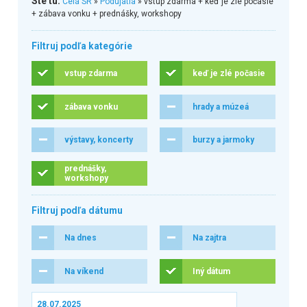
Ste tu:
Celá SR
»
Podujatia
» vstup zdarma + keď je zlé počasie
+ zábava vonku + prednášky, workshopy
Filtruj podľa kategórie
vstup zdarma
keď je zlé počasie
zábava vonku
hrady a múzeá
výstavy, koncerty
burzy a jarmoky
prednášky,
workshopy
Filtruj podľa dátumu
Na dnes
Na zajtra
Na víkend
Iný dátum