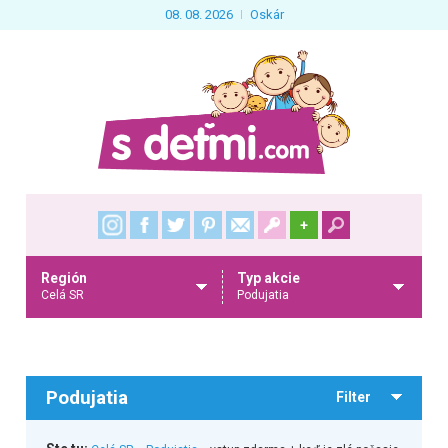
08. 08. 2026
Oskár
+
Región
Typ akcie
Celá SR
Podujatia
Podujatia
Filter