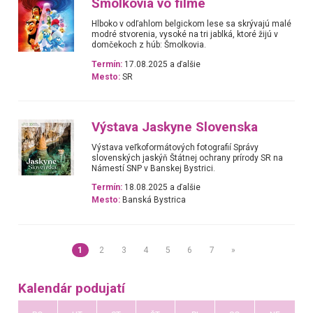
Šmolkovia vo filme
Hlboko v odľahlom belgickom lese sa skrývajú malé
modré stvorenia, vysoké na tri jablká, ktoré žijú v
domčekoch z húb: Šmolkovia.
Termín:
17.08.2025 a ďalšie
Mesto:
SR
Výstava Jaskyne Slovenska
Výstava veľkoformátových fotografií Správy
slovenských jaskýň Štátnej ochrany prírody SR na
Námestí SNP v Banskej Bystrici.
Termín:
18.08.2025 a ďalšie
Mesto:
Banská Bystrica
1
2
3
4
5
6
7
»
Kalendár podujatí