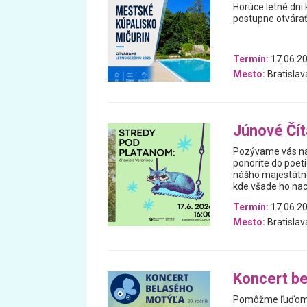
Horúce letné dni
postupne otvárať
Termín:
17.06.2
Mesto:
Bratislav
Júnové Čít
Pozývame vás na
ponoríte do poeti
nášho majestátne
kde všade ho na
Termín:
17.06.2
Mesto:
Bratislav
Koncert b
Pomôžme ľuďom s 