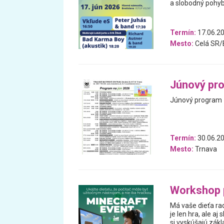
a slobodný pohyb
Termín:
17.06.2
Mesto:
Celá SR/B
Júnový pr
Júnový program
Termín:
30.06.20
Mesto:
Trnava
Workshop p
Má vaše dieťa ra
je len hra, ale a
si vyskúšajú zákl