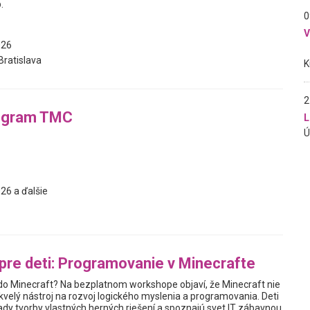
.
0
026
ratislava
2
ogram TMC
L
26 a ďalšie
re deti: Programovanie v Minecrafte
do Minecraft? Na bezplatnom workshope objaví, že Minecraft nie
j skvelý nástroj na rozvoj logického myslenia a programovania. Deti
ady tvorby vlastných herných riešení a spoznajú svet IT zábavnou