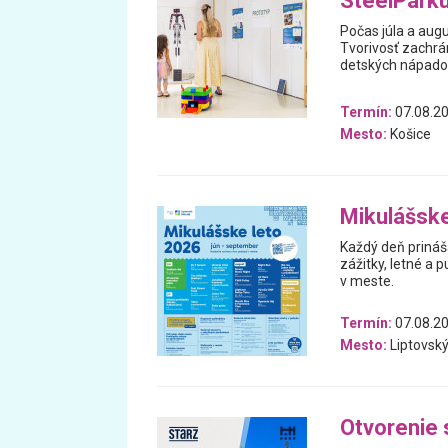
SteelPark
Počas júla a aug
Tvorivosť zachrán
detských nápado
Termín:
07.08.20
Mesto:
Košice
Mikulášske
Každý deň prináš
zážitky, letné a p
v meste.
Termín:
07.08.20
Mesto:
Liptovský
Otvorenie 