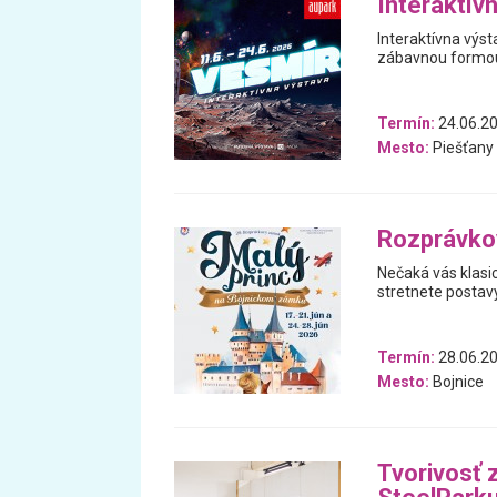
Interaktív
Interaktívna výs
zábavnou formou 
Termín:
24.06.20
Mesto:
Piešťany
Rozprávkov
Nečaká vás klasi
stretnete postavy
Termín:
28.06.20
Mesto:
Bojnice
Tvorivosť 