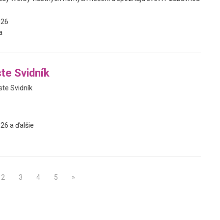
026
a
te Svidník
ste Svidník
26 a ďalšie
2
3
4
5
»