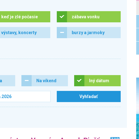
keď je zlé počasie
zábava vonku
výstavy, koncerty
burzy a jarmoky
ra
Na víkend
Iný dátum