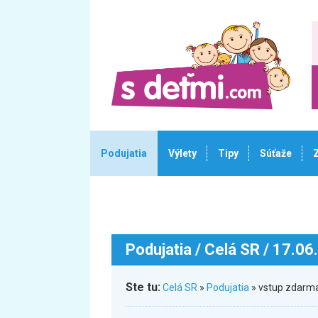
Podujatia
Výlety
Tipy
Súťaže
Podujatia
/ Celá SR / 17.06
Ste tu:
Celá SR
»
Podujatia
» vstup zdarma