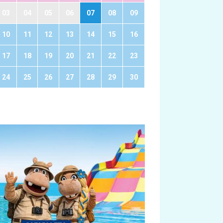
03
04
05
06
07
08
09
10
11
12
13
14
15
16
17
18
19
20
21
22
23
24
25
26
27
28
29
30