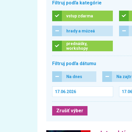
Filtruj podľa kategórie
vstup zdarma
hrady a múzeá
prednášky,
workshopy
Filtruj podľa dátumu
Na dnes
Na zajt
Zrušiť výber