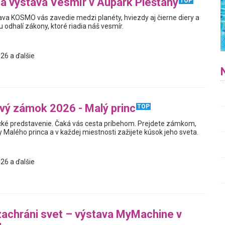
na výstava Vesmír v Aupark Piešťany
TOP
tava KOSMO vás zavedie medzi planéty, hviezdy aj čierne diery a
odhalí zákony, ktoré riadia náš vesmír.
26 a ďalšie
ý zámok 2026 - Malý princ
TOP
cké predstavenie. Čaká vás cesta príbehom. Prejdete zámkom,
 Malého princa a v každej miestnosti zažijete kúsok jeho sveta.
26 a ďalšie
zachráni svet – výstava MyMachine v