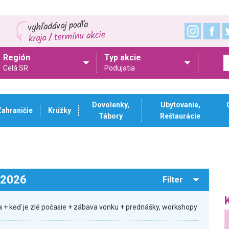
Región
Typ akcie
Celá SR
Podujatia
Dovolenky,
Ubytovanie,
Zahraničie
Krúžky
Tábory
Reštaurácie
.2026
Filter
 + keď je zlé počasie + zábava vonku + prednášky, workshopy