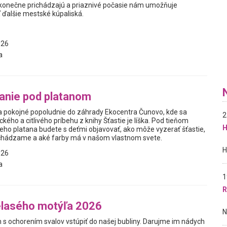
 konečne prichádzajú a priaznivé počasie nám umožňuje
 ďalšie mestské kúpaliská.
026
a
anie pod platanom
 pokojné popoludnie do záhrady Ekocentra Čunovo, kde sa
2
ckého a citlivého príbehu z knihy Šťastie je líška. Pod tieňom
H
ho platana budete s deťmi objavovať, ako môže vyzerať šťastie,
chádzame a aké farby má v našom vlastnom svete.
026
a
1
R
elasého motýľa 2026
ochorením svalov vstúpiť do našej bubliny. Darujme im nádych