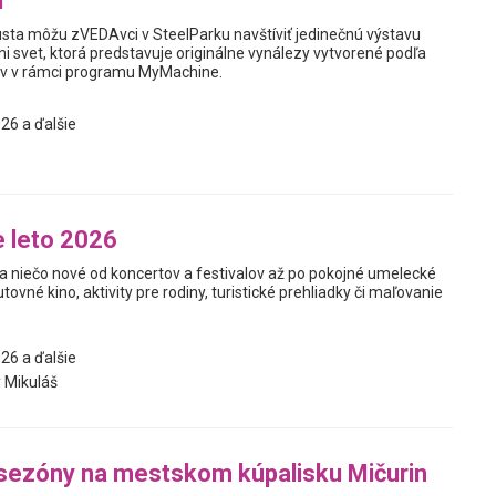
u
usta môžu zVEDAvci v SteelParku navštíviť jedinečnú výstavu
i svet, ktorá predstavuje originálne vynálezy vytvorené podľa
v v rámci programu MyMachine.
26 a ďalšie
 leto 2026
a niečo nové od koncertov a festivalov až po pokojné umelecké
utovné kino, aktivity pre rodiny, turistické prehliadky či maľovanie
26 a ďalšie
 Mikuláš
sezóny na mestskom kúpalisku Mičurin