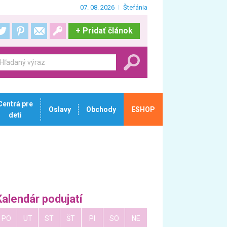
07. 08. 2026
Štefánia
+
Pridať článok
Centrá pre
Oslavy
Obchody
ESHOP
deti
Kalendár podujatí
PO
UT
ST
ŠT
PI
SO
NE