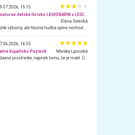
9.07.2026, 15:15
Vnútorné detské ihrisko LEGIONARIK v LEGIA Fitness
Elena Selecká
Kútik výborný, ale hlučná hudba úplne nevhodná pre deti. Na moju žiadosť o aspoň sušenie nereagovali.
7.06.2026, 16:53
etné kúpalisko Pezinok
. Monika Lipovská
Úžasné prostredie, napriek tomu, že je malé. Úžasná atmosféra. Voda fantastická a nádherná. Ľudí je pomerne veľa, ale su mili a ohľaduplní. Je veľmi zaujímavé sledovať, ako dokážu spolu športovať cudzí ľudia a bez ohľadu na vek. Vládne tu pohoda. Vnuka neviem dostať z vody. Ďakujem za krásny deň . Urcite sa sem vrátim. Jediný problém je s parkovaním, ale aj ten sa mi podarilo vyriešiť. Monika Bratislava