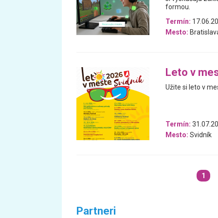
formou.
Termín:
17.06.2
Mesto:
Bratislav
Leto v mes
Užite si leto v me
Termín:
31.07.20
Mesto:
Svidník
1
Partneri