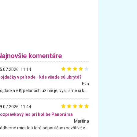
Najnovšie komentáre
5.07.2026, 11:14
ojdačky v prírode - kde všade sú ukryté?
Eva
Hojdacka v Krpelanoch uz nie je, vysli sme si k nej vcera, ale, zial, uz je znicena. Ak sem planujete cestu len kvoli hojdacke, mozete si ju usetrit. Krasny vyhlad je tu vsak aj bez hojdacky :-)
9.07.2026, 11:44
ozprávkový les pri kolibe Panoráma
Martina
Nádherné miesto ktoré odporúčam navštíviť všetkými desiatimi, pre rodiny s deťmi, dôchodcom... Proste a jednoducho ozaj rozprávkový les.. určite ešte prídeme. Odniesli sme si na pamiatku krásne tričká,