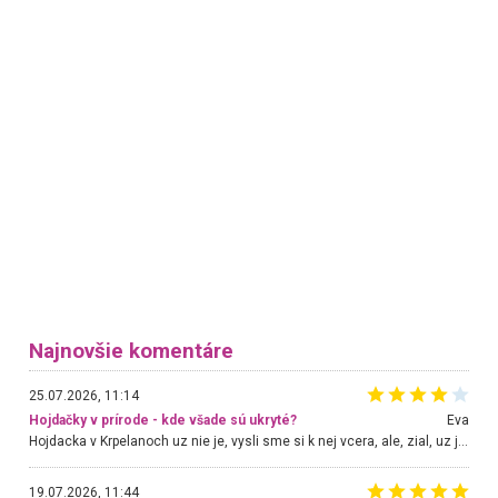
Najnovšie komentáre
25.07.2026, 11:14
Hojdačky v prírode - kde všade sú ukryté?
Eva
Hojdacka v Krpelanoch uz nie je, vysli sme si k nej vcera, ale, zial, uz je znicena. Ak sem planujete cestu len kvoli hojdacke, mozete si ju usetrit. Krasny vyhlad je tu vsak aj bez hojdacky :-)
19.07.2026, 11:44