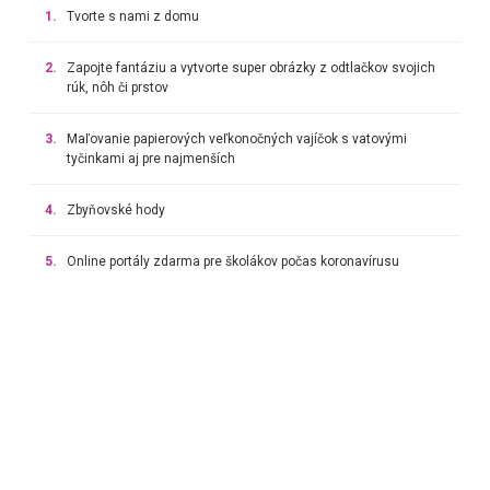
1.
Tvorte s nami z domu
2.
Zapojte fantáziu a vytvorte super obrázky z odtlačkov svojich
rúk, nôh či prstov
3.
Maľovanie papierových veľkonočných vajíčok s vatovými
tyčinkami aj pre najmenších
4.
Zbyňovské hody
5.
Online portály zdarma pre školákov počas koronavírusu