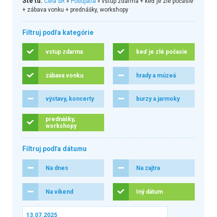
Ste tu:
Celá SR
»
Podujatia
» vstup zdarma + keď je zlé počasie
+ zábava vonku + prednášky, workshopy
Filtruj podľa kategórie
vstup zdarma
keď je zlé počasie
zábava vonku
hrady a múzeá
výstavy, koncerty
burzy a jarmoky
prednášky,
workshopy
Filtruj podľa dátumu
Na dnes
Na zajtra
Na víkend
Iný dátum