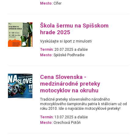
Mesto:
Cífer
Škola šermu na Spišskom
hrade 2025
Vyskúšajte si šport z minulosti
Termín:
20.07.2025 a ďalšie
Mesto:
Spišské Podhradie
Cena Slovenska -
medzinárodné preteky
motocyklov na okruhu
Tradičné preteky slovenského národného
motocyklového šampionátu patria k stáliciam už od
roku 2010. Ide o najväčšie motocyklové preteky!
Termín:
13.07.2025 a ďalšie
Mesto:
Orechová Potôň