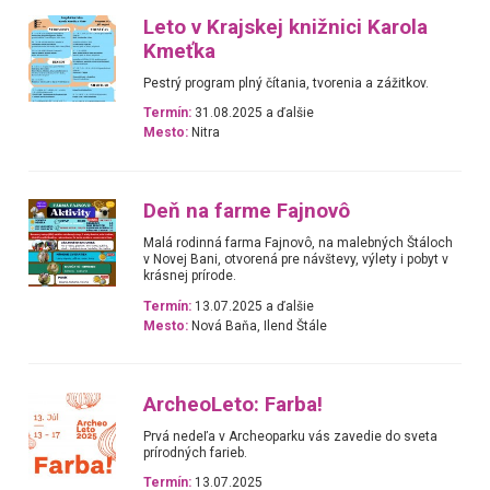
Leto v Krajskej knižnici Karola
Kmeťka
Pestrý program plný čítania, tvorenia a zážitkov.
Termín:
31.08.2025 a ďalšie
Mesto:
Nitra
Deň na farme Fajnovô
Malá rodinná farma Fajnovô, na malebných Štáloch
v Novej Bani, otvorená pre návštevy, výlety i pobyt v
krásnej prírode.
Termín:
13.07.2025 a ďalšie
Mesto:
Nová Baňa, Ilend Štále
ArcheoLeto: Farba!
Prvá nedeľa v Archeoparku vás zavedie do sveta
prírodných farieb.
Termín:
13.07.2025