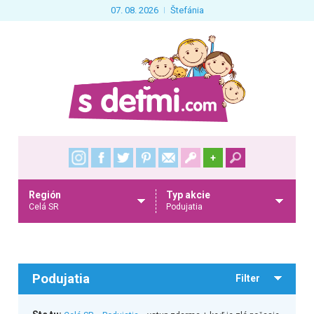
07. 08. 2026
Štefánia
+
Región
Typ akcie
Celá SR
Podujatia
Podujatia
Filter