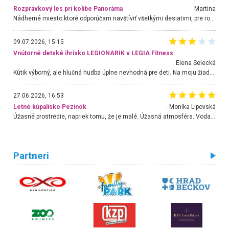
Rozprávkový les pri kolibe Panoráma
Martina
Nádherné miesto ktoré odporúčam navštíviť všetkými desiatimi, pre rodiny s deťmi, dôchodcom... Proste a jednoducho ozaj rozprávkový les.. určite ešte prídeme. Odniesli sme si na pamiatku krásne tričká,
09.07.2026, 15:15
Vnútorné detské ihrisko LEGIONARIK v LEGIA Fitness
Elena Selecká
Kútik výborný, ale hlučná hudba úplne nevhodná pre deti. Na moju žiadosť o aspoň sušenie nereagovali.
27.06.2026, 16:53
Letné kúpalisko Pezinok
. Monika Lipovská
Úžasné prostredie, napriek tomu, že je malé. Úžasná atmosféra. Voda fantastická a nádherná. Ľudí je pomerne veľa, ale su mili a ohľaduplní. Je veľmi zaujímavé sledovať, ako dokážu spolu športovať cudzí ľudia a bez ohľadu na vek. Vládne tu pohoda. Vnuka neviem dostať z vody. Ďakujem za krásny deň . Urcite sa sem vrátim. Jediný problém je s parkovaním, ale aj ten sa mi podarilo vyriešiť. Monika Bratislava
Partneri