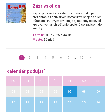
Zázrivské dni
Najzaujímavejšou časťou Zázrivských dní je
prezentácia zázrivských korbáčikov, spojená s ich
súťažami. Pútavým prvkom je aj nedeľný sprievod
krojovaných a ich sčítanie spojené so zápisom do
kroniky.
Termín:
13.07.2025 a ďalšie
Mesto:
Zázrivá
1
2
3
4
5
6
7
…
10
»
Kalendár podujatí
PO
UT
ST
ŠT
PI
SO
NE
03
04
05
06
07
08
09
10
11
12
13
14
15
16