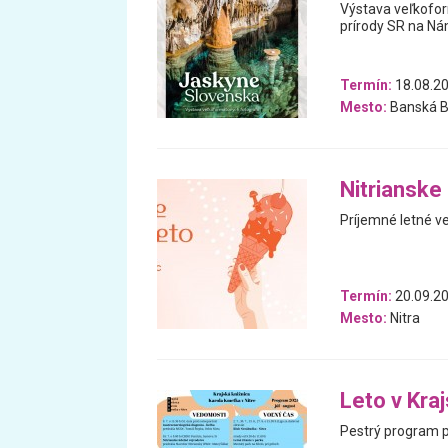
Výstava veľkofor
prírody SR na Nám
Termín:
18.08.20
Mesto:
Banská B
Nitrianske
Príjemné letné v
Termín:
20.09.20
Mesto:
Nitra
Leto v Kra
Pestrý program pl