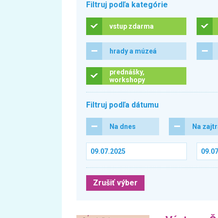
Filtruj podľa kategórie
vstup zdarma
hrady a múzeá
prednášky,
workshopy
Filtruj podľa dátumu
Na dnes
Na zajt
Zrušiť výber