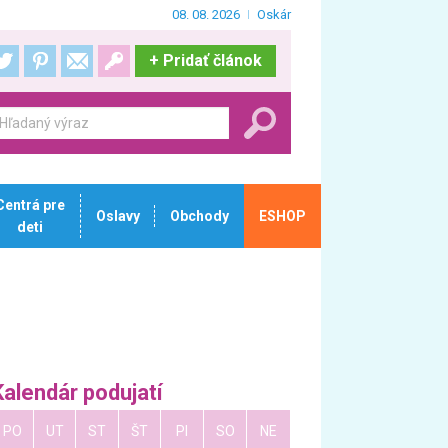
08. 08. 2026
Oskár
+
Pridať článok
Centrá pre
Oslavy
Obchody
ESHOP
deti
Kalendár podujatí
PO
UT
ST
ŠT
PI
SO
NE