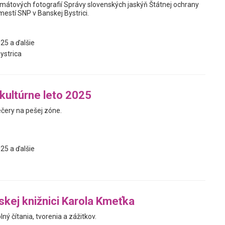
mátových fotografií Správy slovenských jaskýň Štátnej ochrany
estí SNP v Banskej Bystrici.
25 a ďalšie
ystrica
 kultúrne leto 2025
ečery na pešej zóne.
25 a ďalšie
jskej knižnici Karola Kmeťka
ný čítania, tvorenia a zážitkov.