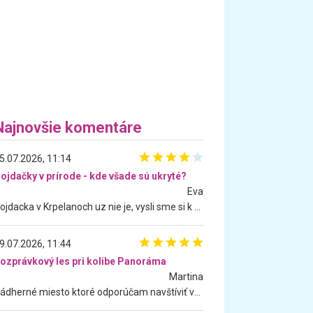
Najnovšie komentáre
5.07.2026, 11:14
ojdačky v prírode - kde všade sú ukryté?
Eva
Hojdacka v Krpelanoch uz nie je, vysli sme si k nej vcera, ale, zial, uz je znicena. Ak sem planujete cestu len kvoli hojdacke, mozete si ju usetrit. Krasny vyhlad je tu vsak aj bez hojdacky :-)
9.07.2026, 11:44
ozprávkový les pri kolibe Panoráma
Martina
Nádherné miesto ktoré odporúčam navštíviť všetkými desiatimi, pre rodiny s deťmi, dôchodcom... Proste a jednoducho ozaj rozprávkový les.. určite ešte prídeme. Odniesli sme si na pamiatku krásne tričká,