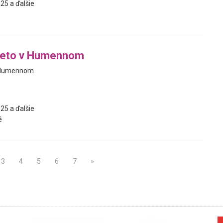
25 a ďalšie
 leto v Humennom
v Humennom
25 a ďalšie
é
3
4
5
6
7
»