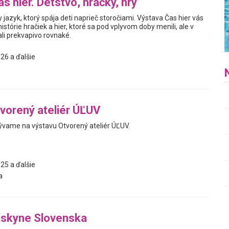
s hier. Detstvo, hračky, hry
y jazyk, ktorý spája deti naprieč storočiami. Výstava Čas hier vás
istórie hračiek a hier, ktoré sa pod vplyvom doby menili, ale v
i prekvapivo rovnaké.
26 a ďalšie
vorený ateliér ÚĽUV
vame na výstavu Otvorený ateliér ÚĽUV.
25 a ďalšie
a
askyne Slovenska