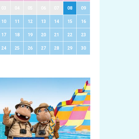
03
04
05
06
07
08
09
10
11
12
13
14
15
16
17
18
19
20
21
22
23
24
25
26
27
28
29
30