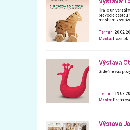
Výstava: Ča
Hra je univerzáln
prevedie cestou h
mnohom zostával
Termín:
28.02.20
Mesto:
Pezinok
Výstava Ot
Srdečne vás pozý
Termín:
19.09.20
Mesto:
Bratislav
Výstava J