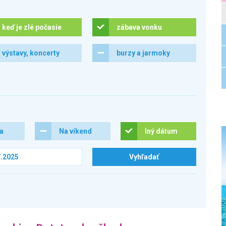
keď je zlé počasie
zábava vonku
výstavy, koncerty
burzy a jarmoky
ra
Na víkend
Iný dátum