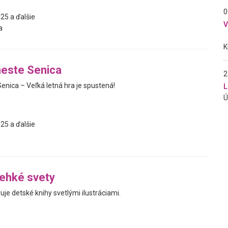
0
25 a ďalšie
a
meste Senica
2
enica – Veľká letná hra je spustená!
L
25 a ďalšie
ehké svety
je detské knihy svetlými ilustráciami.