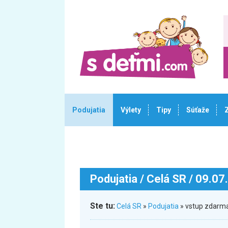
Podujatia
Výlety
Tipy
Súťaže
Podujatia
/ Celá SR / 09.07
Ste tu:
Celá SR
»
Podujatia
» vstup zdarma