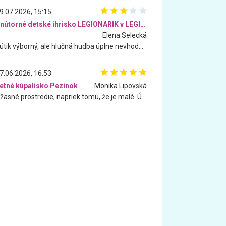
9.07.2026, 15:15
Vnútorné detské ihrisko LEGIONARIK v LEGIA Fitness
Elena Selecká
Kútik výborný, ale hlučná hudba úplne nevhodná pre deti. Na moju žiadosť o aspoň sušenie nereagovali.
7.06.2026, 16:53
etné kúpalisko Pezinok
. Monika Lipovská
Úžasné prostredie, napriek tomu, že je malé. Úžasná atmosféra. Voda fantastická a nádherná. Ľudí je pomerne veľa, ale su mili a ohľaduplní. Je veľmi zaujímavé sledovať, ako dokážu spolu športovať cudzí ľudia a bez ohľadu na vek. Vládne tu pohoda. Vnuka neviem dostať z vody. Ďakujem za krásny deň . Urcite sa sem vrátim. Jediný problém je s parkovaním, ale aj ten sa mi podarilo vyriešiť. Monika Bratislava