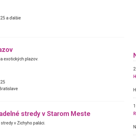
25 a ďalšie
azov
a exotických plazov.
2
H
025
Bratislave
1
adelné stredy v Starom Meste
R
stredy v Zichyho paláci.