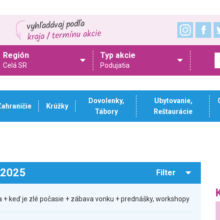
Región
Typ akcie
Celá SR
Podujatia
Dovolenky,
Ubytovanie,
Zahraničie
Krúžky
Tábory
Reštaurácie
.2025
Filter
 + keď je zlé počasie + zábava vonku + prednášky, workshopy