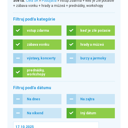
Ste tu:
Celá SR
»
Podujatia
» vstup zdarma + keď je zlé počasie
+ zábava vonku + hrady a múzeá + prednášky, workshopy
Filtruj podľa kategórie
vstup zdarma
keď je zlé počasie
zábava vonku
hrady a múzeá
výstavy, koncerty
burzy a jarmoky
prednášky,
workshopy
Filtruj podľa dátumu
Na dnes
Na zajtra
Na víkend
Iný dátum