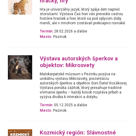
hračky, hry
Hra je univerzálny jazyk, ktorý spája deti naprieč
storočiami. Výstava Čas hier vás prevedie cestou
histórie hračiek a hier, ktoré sa pod vplyvom doby
menili, ale v mnohom zostávali prekvapivo rovnaké.
Termín:
28.02.2026 a ďalšie
Mesto:
Pezinok
Výstava autorských šperkov a
objektov: Mikrosvety
Malokarpatské múzeum v Pezinku pozýva na
unikátnu výstavu Mikrosvety, prezentáciu
autorských šperkov a objektov Soni Ďateľ Kozákovej.
Výstava ponúka zážitok, ktorý presahuje tradičné
vnímanie šperku – každý kúsok rozpráva príbeh a
vyzýva diváka k interakcii a dotyku.
Termín:
05.12.2025 a ďalšie
Mesto:
Pezinok
Kozmický región: Slávnostné