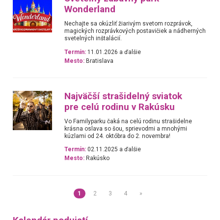
Wonderland
Nechajte sa okúzliť žiarivým svetom rozprávok,
magických rozprávkových postavičiek a nádherných
svetelných inštalácií.
Termín:
11.01.2026 a ďalšie
Mesto:
Bratislava
Najväčší strašidelný sviatok
pre celú rodinu v Rakúsku
Vo Familyparku čaká na celú rodinu strašidelne
krásna oslava so šou, sprievodmi a mnohými
kúzlami od 24. októbra do 2. novembra!
Termín:
02.11.2025 a ďalšie
Mesto:
Rakúsko
1
2
3
4
»