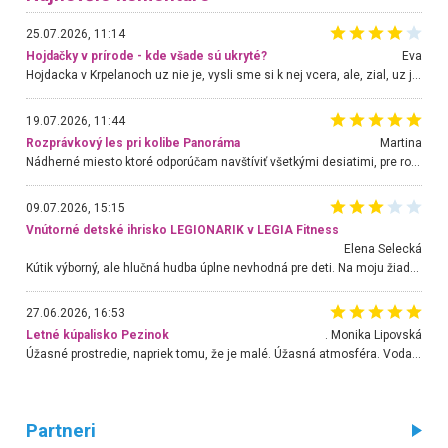
25.07.2026, 11:14
Hojdačky v prírode - kde všade sú ukryté?
Eva
Hojdacka v Krpelanoch uz nie je, vysli sme si k nej vcera, ale, zial, uz je znicena. Ak sem planujete cestu len kvoli hojdacke, mozete si ju usetrit. Krasny vyhlad je tu vsak aj bez hojdacky :-)
19.07.2026, 11:44
Rozprávkový les pri kolibe Panoráma
Martina
Nádherné miesto ktoré odporúčam navštíviť všetkými desiatimi, pre rodiny s deťmi, dôchodcom... Proste a jednoducho ozaj rozprávkový les.. určite ešte prídeme. Odniesli sme si na pamiatku krásne tričká,
09.07.2026, 15:15
Vnútorné detské ihrisko LEGIONARIK v LEGIA Fitness
Elena Selecká
Kútik výborný, ale hlučná hudba úplne nevhodná pre deti. Na moju žiadosť o aspoň sušenie nereagovali.
27.06.2026, 16:53
Letné kúpalisko Pezinok
. Monika Lipovská
Úžasné prostredie, napriek tomu, že je malé. Úžasná atmosféra. Voda fantastická a nádherná. Ľudí je pomerne veľa, ale su mili a ohľaduplní. Je veľmi zaujímavé sledovať, ako dokážu spolu športovať cudzí ľudia a bez ohľadu na vek. Vládne tu pohoda. Vnuka neviem dostať z vody. Ďakujem za krásny deň . Urcite sa sem vrátim. Jediný problém je s parkovaním, ale aj ten sa mi podarilo vyriešiť. Monika Bratislava
Partneri