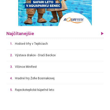
Najčítanejšie
1.
Hodové trhy v Tepliciach
2.
Výstava drakov - Dračí Beckov
3.
Vlčince Minifest
4.
Hradné hry Žofie Bosniakovej
5.
Rajeckoteplické kúpeľné leto