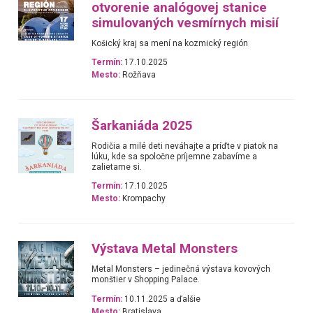
otvorenie analógovej stanice
simulovaných vesmírnych misií
Košický kraj sa mení na kozmický región
Termín:
17.10.2025
Mesto:
Rožňava
Šarkaniáda 2025
Rodičia a milé deti neváhajte a príďte v piatok na
lúku, kde sa spoločne príjemne zabavíme a
zalietame si.
Termín:
17.10.2025
Mesto:
Krompachy
Výstava Metal Monsters
Metal Monsters – jedinečná výstava kovových
monštier v Shopping Palace.
Termín:
10.11.2025 a ďalšie
Mesto:
Bratislava