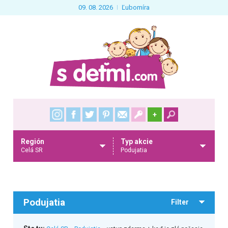
09. 08. 2026
Ľubomíra
+
Región
Typ akcie
Celá SR
Podujatia
Podujatia
Filter