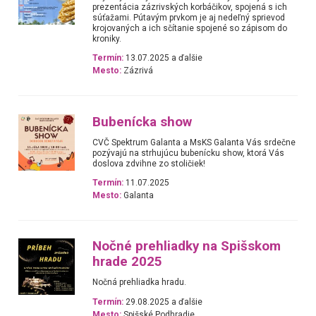
prezentácia zázrivských korbáčikov, spojená s ich
súťažami. Pútavým prvkom je aj nedeľný sprievod
krojovaných a ich sčítanie spojené so zápisom do
kroniky.
Termín:
13.07.2025 a ďalšie
Mesto:
Zázrivá
Bubenícka show
CVČ Spektrum Galanta a MsKS Galanta Vás srdečne
pozývajú na strhujúcu bubenícku show, ktorá Vás
doslova zdvihne zo stoličiek!
Termín:
11.07.2025
Mesto:
Galanta
Nočné prehliadky na Spišskom
hrade 2025
Nočná prehliadka hradu.
Termín:
29.08.2025 a ďalšie
Mesto:
Spišské Podhradie