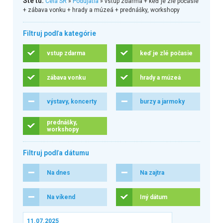
Ste tu:
Celá SR
»
Podujatia
» vstup zdarma + keď je zlé počasie
+ zábava vonku + hrady a múzeá + prednášky, workshopy
Filtruj podľa kategórie
vstup zdarma
keď je zlé počasie
zábava vonku
hrady a múzeá
výstavy, koncerty
burzy a jarmoky
prednášky,
workshopy
Filtruj podľa dátumu
Na dnes
Na zajtra
Na víkend
Iný dátum