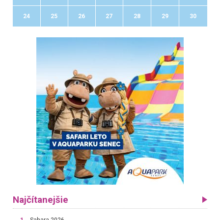
24
25
26
27
28
29
30
Najčítanejšie
1.
Sahara 2026