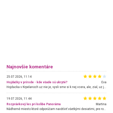
Najnovšie komentáre
25.07.2026, 11:14
Hojdačky v prírode - kde všade sú ukryté?
Eva
Hojdacka v Krpelanoch uz nie je, vysli sme si k nej vcera, ale, zial, uz je znicena. Ak sem planujete cestu len kvoli hojdacke, mozete si ju usetrit. Krasny vyhlad je tu vsak aj bez hojdacky :-)
19.07.2026, 11:44
Rozprávkový les pri kolibe Panoráma
Martina
Nádherné miesto ktoré odporúčam navštíviť všetkými desiatimi, pre rodiny s deťmi, dôchodcom... Proste a jednoducho ozaj rozprávkový les.. určite ešte prídeme. Odniesli sme si na pamiatku krásne tričká,