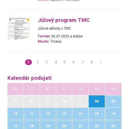
Júlový program TMC
Júlové aktivity v TMC
Termín:
30.07.2025 a ďalšie
Mesto:
Trnava
1
2
3
4
5
6
7
8
»
Kalendár podujatí
PO
UT
ST
ŠT
PI
SO
NE
03
04
05
06
07
08
09
10
11
12
13
14
15
16
17
18
19
20
21
22
23