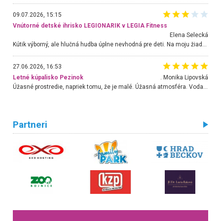
09.07.2026, 15:15
Vnútorné detské ihrisko LEGIONARIK v LEGIA Fitness
Elena Selecká
Kútik výborný, ale hlučná hudba úplne nevhodná pre deti. Na moju žiadosť o aspoň sušenie nereagovali.
27.06.2026, 16:53
Letné kúpalisko Pezinok
. Monika Lipovská
Úžasné prostredie, napriek tomu, že je malé. Úžasná atmosféra. Voda fantastická a nádherná. Ľudí je pomerne veľa, ale su mili a ohľaduplní. Je veľmi zaujímavé sledovať, ako dokážu spolu športovať cudzí ľudia a bez ohľadu na vek. Vládne tu pohoda. Vnuka neviem dostať z vody. Ďakujem za krásny deň . Urcite sa sem vrátim. Jediný problém je s parkovaním, ale aj ten sa mi podarilo vyriešiť. Monika Bratislava
Partneri