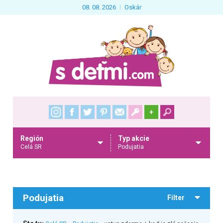
08. 08. 2026
Oskár
+
Región
Typ akcie
Celá SR
Podujatia
Podujatia
Filter