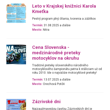
Leto v Krajskej knižnici Karola
Kmeťka
Pestrý program plný čítania, tvorenia a zážitkov.
Termín:
31.08.2025 a ďalšie
Mesto:
Nitra
Cena Slovenska -
medzinárodné preteky
motocyklov na okruhu
Tradičné preteky slovenského národného
motocyklového šampionátu patria k stáliciam už od
roku 2010. Ide o najväčšie motocyklové preteky!
Termín:
13.07.2025 a ďalšie
Mesto:
Orechová Potôň
Zázrivské dni
Najzaujímavejšou časťou Zázrivských dní je