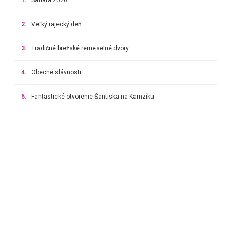
2.
Veľký rajecký deň
3.
Tradičné brežské remeselné dvory
4.
Obecné slávnosti
5.
Fantastické otvorenie Šantiska na Kamzíku