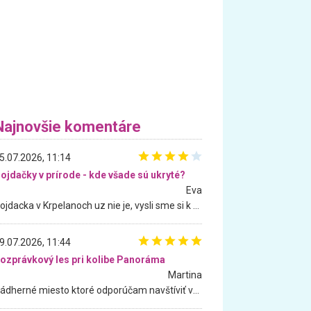
Najnovšie komentáre
5.07.2026, 11:14
ojdačky v prírode - kde všade sú ukryté?
Eva
Hojdacka v Krpelanoch uz nie je, vysli sme si k nej vcera, ale, zial, uz je znicena. Ak sem planujete cestu len kvoli hojdacke, mozete si ju usetrit. Krasny vyhlad je tu vsak aj bez hojdacky :-)
9.07.2026, 11:44
ozprávkový les pri kolibe Panoráma
Martina
Nádherné miesto ktoré odporúčam navštíviť všetkými desiatimi, pre rodiny s deťmi, dôchodcom... Proste a jednoducho ozaj rozprávkový les.. určite ešte prídeme. Odniesli sme si na pamiatku krásne tričká,