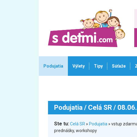
Podujatia
Výlety
Tipy
Súťaže
Podujatia
/ Celá SR / 08.06
Ste tu:
Celá SR
»
Podujatia
» vstup zdarma
prednášky, workshopy