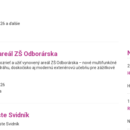
26 a ďalšie
areál ZŠ Odborárska
pozrieť a užiť vynovený areál ZŠ Odborárska – nové multifunkčné
2
 dráhu, doskočisko aj modernú exteriérovú učebňu pre zážitkové
H
026
a
1
R
te Svidník
ste Svidník