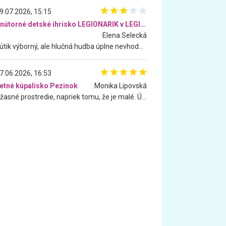
9.07.2026, 15:15
Vnútorné detské ihrisko LEGIONARIK v LEGIA Fitness
Elena Selecká
Kútik výborný, ale hlučná hudba úplne nevhodná pre deti. Na moju žiadosť o aspoň sušenie nereagovali.
7.06.2026, 16:53
etné kúpalisko Pezinok
. Monika Lipovská
Úžasné prostredie, napriek tomu, že je malé. Úžasná atmosféra. Voda fantastická a nádherná. Ľudí je pomerne veľa, ale su mili a ohľaduplní. Je veľmi zaujímavé sledovať, ako dokážu spolu športovať cudzí ľudia a bez ohľadu na vek. Vládne tu pohoda. Vnuka neviem dostať z vody. Ďakujem za krásny deň . Urcite sa sem vrátim. Jediný problém je s parkovaním, ale aj ten sa mi podarilo vyriešiť. Monika Bratislava