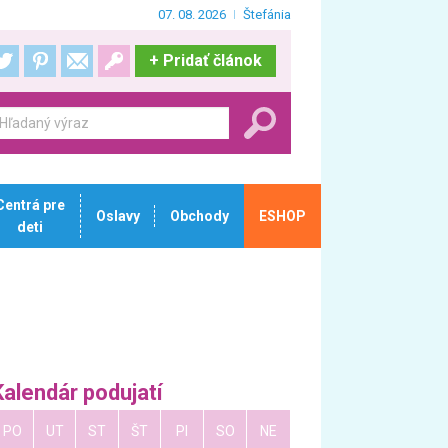
07. 08. 2026
Štefánia
+
Pridať článok
Centrá pre
Oslavy
Obchody
ESHOP
deti
Kalendár podujatí
PO
UT
ST
ŠT
PI
SO
NE