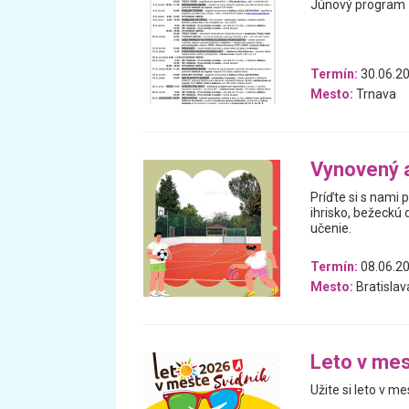
Júnový program
Termín:
30.06.20
Mesto:
Trnava
Vynovený 
Príďte si s nami 
ihrisko, bežeckú
učenie.
Termín:
08.06.2
Mesto:
Bratislav
Leto v mes
Užite si leto v me