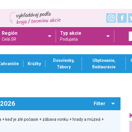
Región
Typ akcie
Celá SR
Podujatia
Dovolenky,
Ubytovanie,
Zahraničie
Krúžky
Tábory
Reštaurácie
.2026
Filter
 + keď je zlé počasie + zábava vonku + hrady a múzeá +