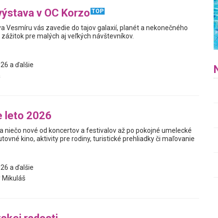
výstava v OC Korzo
TOP
a Vesmíru vás zavedie do tajov galaxií, planét a nekonečného
y zážitok pre malých aj veľkých návštevníkov.
26 a ďalšie
a
 leto 2026
a niečo nové od koncertov a festivalov až po pokojné umelecké
utovné kino, aktivity pre rodiny, turistické prehliadky či maľovanie
26 a ďalšie
 Mikuláš