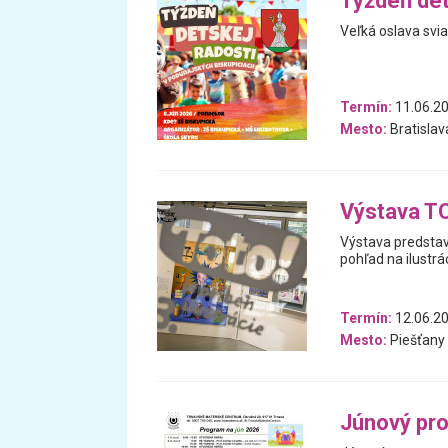
Týždeň det
Veľká oslava svia
Termín:
11.06.20
Mesto:
Bratislav
Výstava TOT
Výstava predstavu
pohľad na ilustr
Termín:
12.06.20
Mesto:
Piešťany
Júnový pr