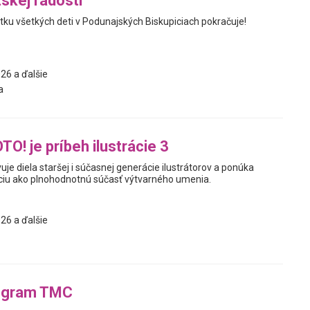
skej radosti
tku všetkých deti v Podunajských Biskupiciach pokračuje!
26 a ďalšie
a
O! je príbeh ilustrácie 3
je diela staršej i súčasnej generácie ilustrátorov a ponúka
áciu ako plnohodnotnú súčasť výtvarného umenia.
26 a ďalšie
ogram TMC