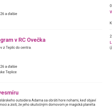
0
26 a ďalšie
2
ogram v RC Ovečka
L
 z Teplíc do centra.
26 a ďalšie
ke Teplice
vesmíru
elárskeho outsidera Adama sa obráti hore nohami, keď objaví
oci a zistí, že jeho skutočným domovom je magická planéta