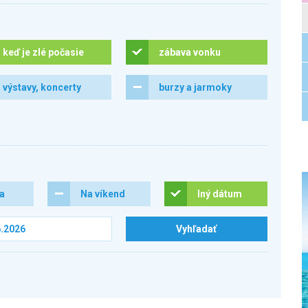
keď je zlé počasie
zábava vonku
výstavy, koncerty
burzy a jarmoky
ra
Na víkend
Iný dátum