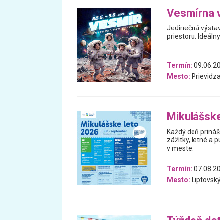
Vesmírna 
Jedinečná výstav
priestoru. Ideáln
Termín:
09.06.20
Mesto:
Prievidz
Mikulášske
Každý deň prináš
zážitky, letné a p
v meste.
Termín:
07.08.20
Mesto:
Liptovský