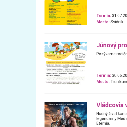
Termín:
31.07.20
Mesto:
Svidník
Júnový pr
Pozývame rodičov
Termín:
30.06.20
Mesto:
Trenčians
Vládcovia 
Nudný život kanc
legendárny Meč m
Eternia.