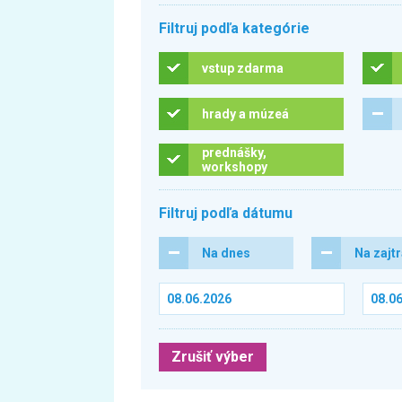
Filtruj podľa kategórie
vstup zdarma
hrady a múzeá
prednášky,
workshopy
Filtruj podľa dátumu
Na dnes
Na zajt
Zrušiť výber