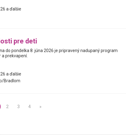
26 a ďalšie
osti pre deti
úna do pondelka 8. júna 2026 je pripravený nadupaný program
r a prekvapení.
26 a ďalšie
p/Bradlom
2
3
4
»