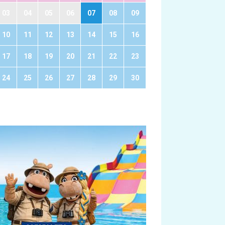
03
04
05
06
07
08
09
10
11
12
13
14
15
16
17
18
19
20
21
22
23
24
25
26
27
28
29
30