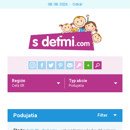
08. 08. 2026
Oskár
+
Región
Typ akcie
Celá SR
Podujatia
Podujatia
Filter