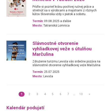
Príďte si pozrieť krásu poctivej ručnej práce a
stretnúť sa s výrobcami a majstrami z rôznych
kútov Slovenska vždy v piatok a sobotu.
Termín:
09.08.2025 a ďalšie
Mesto:
Tatranská Lomnica
Slávnostné otvorenie
vyhliadkovej veže s útulňou
Marčulina
Združenie turizmu Levoča vás srdečne pozýva na
slávnostné otvorenie vyhliadkovej veže Marčulina
Termín:
25.07.2025
Mesto:
Levoča
1
2
3
4
5
6
7
…
10
»
Kalendár podujatí