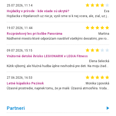
25.07.2026, 11:14
Hojdačky v prírode - kde všade sú ukryté?
Eva
Hojdacka v Krpelanoch uz nie je, vysli sme si k nej vcera, ale, zial, uz je znicena. Ak sem planujete cestu len kvoli hojdacke, mozete si ju usetrit. Krasny vyhlad je tu vsak aj bez hojdacky :-)
19.07.2026, 11:44
Rozprávkový les pri kolibe Panoráma
Martina
Nádherné miesto ktoré odporúčam navštíviť všetkými desiatimi, pre rodiny s deťmi, dôchodcom... Proste a jednoducho ozaj rozprávkový les.. určite ešte prídeme. Odniesli sme si na pamiatku krásne tričká,
09.07.2026, 15:15
Vnútorné detské ihrisko LEGIONARIK v LEGIA Fitness
Elena Selecká
Kútik výborný, ale hlučná hudba úplne nevhodná pre deti. Na moju žiadosť o aspoň sušenie nereagovali.
27.06.2026, 16:53
Letné kúpalisko Pezinok
. Monika Lipovská
Úžasné prostredie, napriek tomu, že je malé. Úžasná atmosféra. Voda fantastická a nádherná. Ľudí je pomerne veľa, ale su mili a ohľaduplní. Je veľmi zaujímavé sledovať, ako dokážu spolu športovať cudzí ľudia a bez ohľadu na vek. Vládne tu pohoda. Vnuka neviem dostať z vody. Ďakujem za krásny deň . Urcite sa sem vrátim. Jediný problém je s parkovaním, ale aj ten sa mi podarilo vyriešiť. Monika Bratislava
Partneri