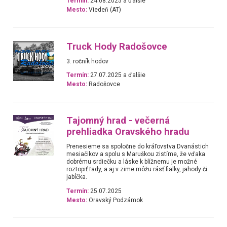
Termín:
24.08.2025 a ďalšie
Mesto:
Viedeň (AT)
Truck Hody Radošovce
3. ročník hodov
Termín:
27.07.2025 a ďalšie
Mesto:
Radošovce
Tajomný hrad - večerná
prehliadka Oravského hradu
Prenesieme sa spoločne do kráľovstva Dvanástich
mesiačikov a spolu s Maruškou zistíme, že vďaka
dobrému srdiečku a láske k blížnemu je možné
roztopiť ľady, a aj v zime môžu rásť fialky, jahody či
jabĺčka.
Termín:
25.07.2025
Mesto:
Oravský Podzámok