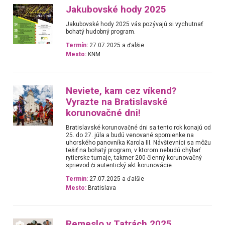
Jakubovské hody 2025
Jakubovské hody 2025 vás pozývajú si vychutnať
bohatý hudobný program.
Termín:
27.07.2025 a ďalšie
Mesto:
KNM
Neviete, kam cez víkend?
Vyrazte na Bratislavské
korunovačné dni!
Bratislavské korunovačné dni sa tento rok konajú od
25. do 27. júla a budú venované spomienke na
uhorského panovníka Karola III. Návštevníci sa môžu
tešiť na bohatý program, v ktorom nebudú chýbať
rytierske turnaje, takmer 200-členný korunovačný
sprievod či autentický akt korunovácie.
Termín:
27.07.2025 a ďalšie
Mesto:
Bratislava
Remeslo v Tatrách 2025