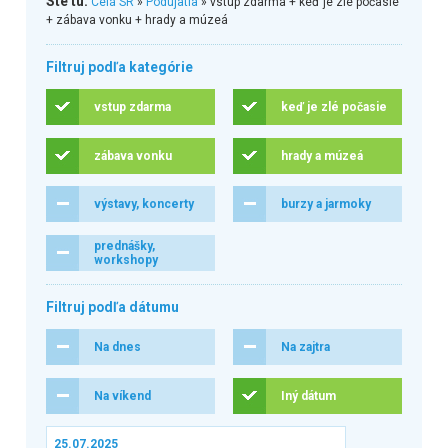
Ste tu:
Celá SR
»
Podujatia
» vstup zdarma + keď je zlé počasie
+ zábava vonku + hrady a múzeá
Filtruj podľa kategórie
vstup zdarma
keď je zlé počasie
zábava vonku
hrady a múzeá
výstavy, koncerty
burzy a jarmoky
prednášky,
workshopy
Filtruj podľa dátumu
Na dnes
Na zajtra
Na víkend
Iný dátum