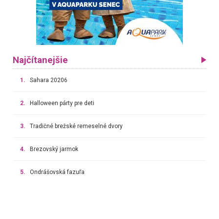
Najčítanejšie
1.
Sahara 20206
2.
Halloween párty pre deti
3.
Tradičné brežské remeselné dvory
4.
Brezovský jarmok
5.
Ondrášovská fazuľa