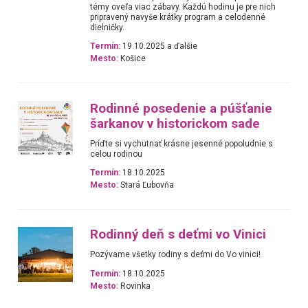
témy oveľa viac zábavy. Každú hodinu je pre nich
pripravený navyše krátky program a celodenné
dielničky.
Termín:
19.10.2025 a ďalšie
Mesto:
Košice
Rodinné posedenie a púšťanie
šarkanov v historickom sade
Príďte si vychutnať krásne jesenné popoludnie s
celou rodinou
Termín:
18.10.2025
Mesto:
Stará Ľubovňa
Rodinný deň s deťmi vo Vinici
Pozývame všetky rodiny s deťmi do Vo vinici!
Termín:
18.10.2025
Mesto:
Rovinka