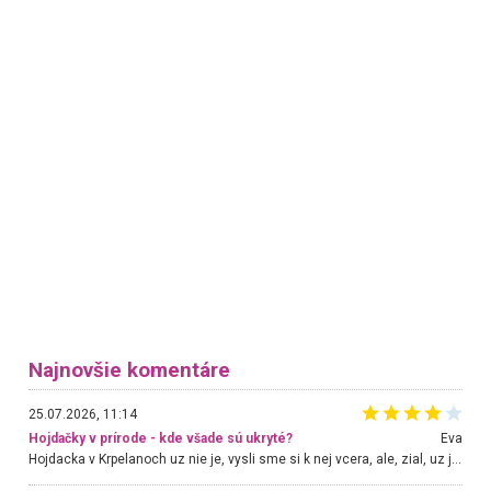
Najnovšie komentáre
25.07.2026, 11:14
Hojdačky v prírode - kde všade sú ukryté?
Eva
Hojdacka v Krpelanoch uz nie je, vysli sme si k nej vcera, ale, zial, uz je znicena. Ak sem planujete cestu len kvoli hojdacke, mozete si ju usetrit. Krasny vyhlad je tu vsak aj bez hojdacky :-)