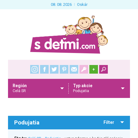
08. 08. 2026
Oskár
+
Región
Typ akcie
Celá SR
Podujatia
Podujatia
Filter