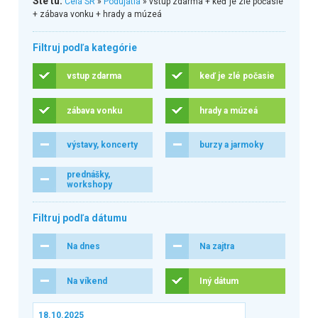
Ste tu:
Celá SR
»
Podujatia
» vstup zdarma + keď je zlé počasie
+ zábava vonku + hrady a múzeá
Filtruj podľa kategórie
vstup zdarma
keď je zlé počasie
zábava vonku
hrady a múzeá
výstavy, koncerty
burzy a jarmoky
prednášky,
workshopy
Filtruj podľa dátumu
Na dnes
Na zajtra
Na víkend
Iný dátum