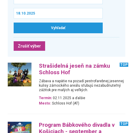
Zrušiť výber
Strašidelná jeseň na zámku
TOP
Schloss Hof
Zábava a napätie na pozadí pestrofarebnej jesennej
kulisy zámockého areálu sľubujú nezabudnuteľný
zážitok pre malých aj veľkých.
Termín:
02.11.2025 a ďalšie
Mesto:
Schloss Hof (AT)
Program Bábkového divadla v
TOP
Košiciach - september a