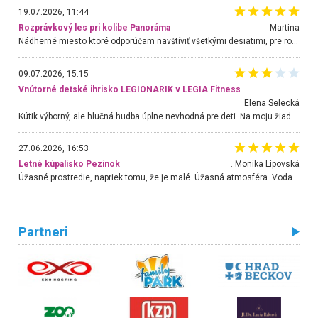
19.07.2026, 11:44
Rozprávkový les pri kolibe Panoráma
Martina
Nádherné miesto ktoré odporúčam navštíviť všetkými desiatimi, pre rodiny s deťmi, dôchodcom... Proste a jednoducho ozaj rozprávkový les.. určite ešte prídeme. Odniesli sme si na pamiatku krásne tričká,
09.07.2026, 15:15
Vnútorné detské ihrisko LEGIONARIK v LEGIA Fitness
Elena Selecká
Kútik výborný, ale hlučná hudba úplne nevhodná pre deti. Na moju žiadosť o aspoň sušenie nereagovali.
27.06.2026, 16:53
Letné kúpalisko Pezinok
. Monika Lipovská
Úžasné prostredie, napriek tomu, že je malé. Úžasná atmosféra. Voda fantastická a nádherná. Ľudí je pomerne veľa, ale su mili a ohľaduplní. Je veľmi zaujímavé sledovať, ako dokážu spolu športovať cudzí ľudia a bez ohľadu na vek. Vládne tu pohoda. Vnuka neviem dostať z vody. Ďakujem za krásny deň . Urcite sa sem vrátim. Jediný problém je s parkovaním, ale aj ten sa mi podarilo vyriešiť. Monika Bratislava
Partneri