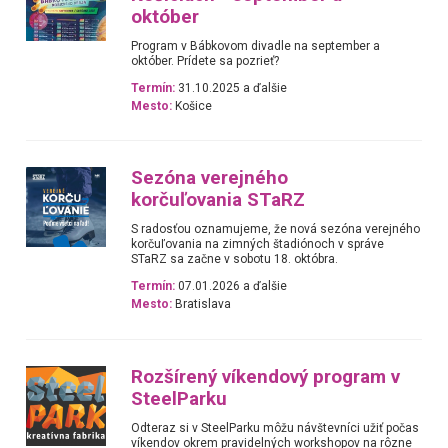
október
Program v Bábkovom divadle na september a
október. Prídete sa pozrieť?
Termín:
31.10.2025 a ďalšie
Mesto:
Košice
Sezóna verejného
korčuľovania STaRZ
S radosťou oznamujeme, že nová sezóna verejného
korčuľovania na zimných štadiónoch v správe
STaRZ sa začne v sobotu 18. októbra.
Termín:
07.01.2026 a ďalšie
Mesto:
Bratislava
Rozšírený víkendový program v
SteelParku
Odteraz si v SteelParku môžu návštevníci užiť počas
víkendov okrem pravidelných workshopov na rôzne