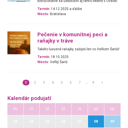
korčuľovanie sa uskutočni aj tento víkend v Ovsišti.
Termín:
14.12.2025 a ďalšie
Mesto:
Bratislava
Pečenie v komunitnej peci a
raňajky v tráve
Takéto luxusné raňajky zažiješ len vo Veľkom Šariši!
Termín:
18.10.2025
Mesto:
Veľký Šariš
1
2
3
4
5
6
7
…
9
»
Kalendár podujatí
PO
UT
ST
ŠT
PI
SO
NE
03
04
05
06
07
08
09