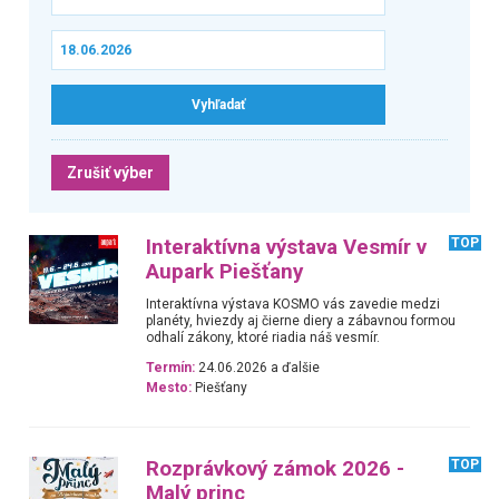
Zrušiť výber
Interaktívna výstava Vesmír v
TOP
Aupark Piešťany
Interaktívna výstava KOSMO vás zavedie medzi
planéty, hviezdy aj čierne diery a zábavnou formou
odhalí zákony, ktoré riadia náš vesmír.
Termín:
24.06.2026 a ďalšie
Mesto:
Piešťany
Rozprávkový zámok 2026 -
TOP
Malý princ