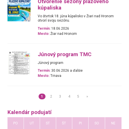
Otvorenie sezóny plážového
kúpaliska
Vo štvrtok 18. júna kúpalisko v Žiari nad Hronom
otvorí svoju sezónu.
Termín:
18.06.2026
Mesto:
Žiar nad Hronom
Júnový program TMC
Júnový program
Termín:
30.06.2026 a ďalšie
Mesto:
Trnava
1
2
3
4
5
»
Kalendár podujatí
PO
UT
ST
ŠT
PI
SO
NE