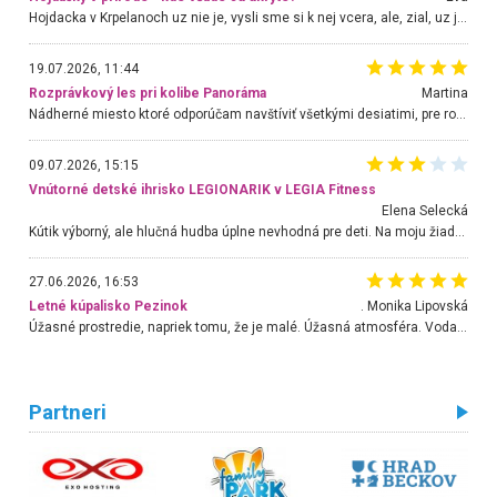
Hojdacka v Krpelanoch uz nie je, vysli sme si k nej vcera, ale, zial, uz je znicena. Ak sem planujete cestu len kvoli hojdacke, mozete si ju usetrit. Krasny vyhlad je tu vsak aj bez hojdacky :-)
19.07.2026, 11:44
Rozprávkový les pri kolibe Panoráma
Martina
Nádherné miesto ktoré odporúčam navštíviť všetkými desiatimi, pre rodiny s deťmi, dôchodcom... Proste a jednoducho ozaj rozprávkový les.. určite ešte prídeme. Odniesli sme si na pamiatku krásne tričká,
09.07.2026, 15:15
Vnútorné detské ihrisko LEGIONARIK v LEGIA Fitness
Elena Selecká
Kútik výborný, ale hlučná hudba úplne nevhodná pre deti. Na moju žiadosť o aspoň sušenie nereagovali.
27.06.2026, 16:53
Letné kúpalisko Pezinok
. Monika Lipovská
Úžasné prostredie, napriek tomu, že je malé. Úžasná atmosféra. Voda fantastická a nádherná. Ľudí je pomerne veľa, ale su mili a ohľaduplní. Je veľmi zaujímavé sledovať, ako dokážu spolu športovať cudzí ľudia a bez ohľadu na vek. Vládne tu pohoda. Vnuka neviem dostať z vody. Ďakujem za krásny deň . Urcite sa sem vrátim. Jediný problém je s parkovaním, ale aj ten sa mi podarilo vyriešiť. Monika Bratislava
Partneri