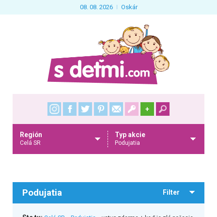
08. 08. 2026
Oskár
+
Región
Typ akcie
Celá SR
Podujatia
Podujatia
Filter