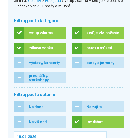
Ste tu:
Celá SR
»
Podujatia
» vstup zdarma + keď je zlé počasie
+ zábava vonku + hrady a múzeá
Filtruj podľa kategórie
vstup zdarma
keď je zlé počasie
zábava vonku
hrady a múzeá
výstavy, koncerty
burzy a jarmoky
prednášky,
workshopy
Filtruj podľa dátumu
Na dnes
Na zajtra
Na víkend
Iný dátum