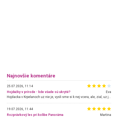
Najnovšie komentáre
25.07.2026, 11:14
Hojdačky v prírode - kde všade sú ukryté?
Eva
Hojdacka v Krpelanoch uz nie je, vysli sme si k nej vcera, ale, zial, uz je znicena. Ak sem planujete cestu len kvoli hojdacke, mozete si ju usetrit. Krasny vyhlad je tu vsak aj bez hojdacky :-)
19.07.2026, 11:44
Rozprávkový les pri kolibe Panoráma
Martina