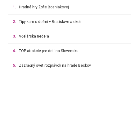
1.
Hradné hry Žofie Bosniakovej
2.
Tipy kam s deťmi v Bratislave a okolí
3.
Včelárska nedeľa
4.
TOP atrakcie pre deti na Slovensku
5.
Zázračný svet rozprávok na hrade Beckov