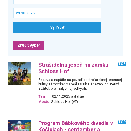
Zrušiť výber
Strašidelná jeseň na zámku
TOP
Schloss Hof
Zábava a napätie na pozadí pestrofarebnej jesennej
kulisy zámockého areálu sľubujú nezabudnuteľný
zážitok pre malých aj veľkých.
Termín:
02.11.2025 a ďalšie
Mesto:
Schloss Hof (AT)
Program Bábkového divadla v
TOP
Košiciach - september a