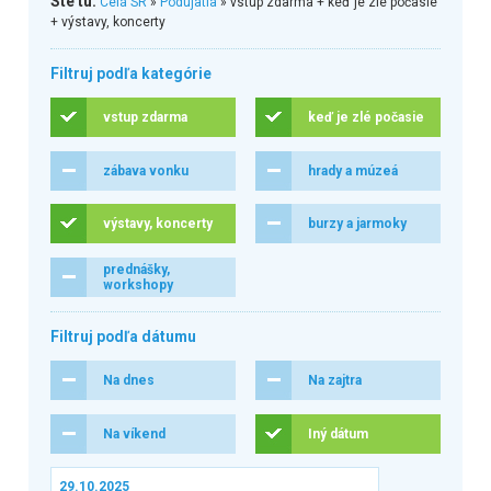
Ste tu:
Celá SR
»
Podujatia
» vstup zdarma + keď je zlé počasie
+ výstavy, koncerty
Filtruj podľa kategórie
vstup zdarma
keď je zlé počasie
zábava vonku
hrady a múzeá
výstavy, koncerty
burzy a jarmoky
prednášky,
workshopy
Filtruj podľa dátumu
Na dnes
Na zajtra
Na víkend
Iný dátum