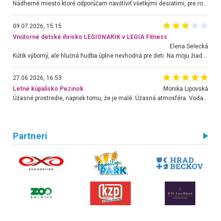
Nádherné miesto ktoré odporúčam navštíviť všetkými desiatimi, pre rodiny s deťmi, dôchodcom... Proste a jednoducho ozaj rozprávkový les.. určite ešte prídeme. Odniesli sme si na pamiatku krásne tričká,
09.07.2026, 15:15
Vnútorné detské ihrisko LEGIONARIK v LEGIA Fitness
Elena Selecká
Kútik výborný, ale hlučná hudba úplne nevhodná pre deti. Na moju žiadosť o aspoň sušenie nereagovali.
27.06.2026, 16:53
Letné kúpalisko Pezinok
. Monika Lipovská
Úžasné prostredie, napriek tomu, že je malé. Úžasná atmosféra. Voda fantastická a nádherná. Ľudí je pomerne veľa, ale su mili a ohľaduplní. Je veľmi zaujímavé sledovať, ako dokážu spolu športovať cudzí ľudia a bez ohľadu na vek. Vládne tu pohoda. Vnuka neviem dostať z vody. Ďakujem za krásny deň . Urcite sa sem vrátim. Jediný problém je s parkovaním, ale aj ten sa mi podarilo vyriešiť. Monika Bratislava
Partneri