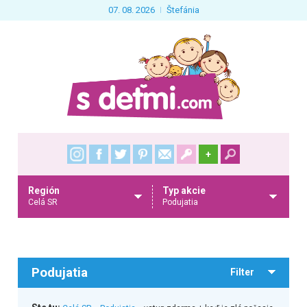
07. 08. 2026
Štefánia
+
Región
Typ akcie
Celá SR
Podujatia
Podujatia
Filter