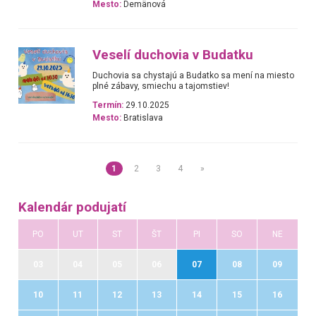
Mesto:
Demänová
Veselí duchovia v Budatku
Duchovia sa chystajú a Budatko sa mení na miesto
plné zábavy, smiechu a tajomstiev!
Termín:
29.10.2025
Mesto:
Bratislava
1
2
3
4
»
Kalendár podujatí
PO
UT
ST
ŠT
PI
SO
NE
03
04
05
06
07
08
09
10
11
12
13
14
15
16