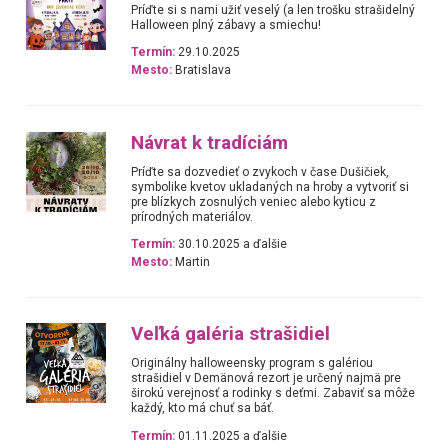
Príďte si s nami užiť veselý (a len trošku strašidelný
Halloween plný zábavy a smiechu!
Termín:
29.10.2025
Mesto:
Bratislava
Návrat k tradíciám
Príďte sa dozvedieť o zvykoch v čase Dušičiek,
symbolike kvetov ukladaných na hroby a vytvoriť si
pre blízkych zosnulých veniec alebo kyticu z
prírodných materiálov.
Termín:
30.10.2025 a ďalšie
Mesto:
Martin
Veľká galéria strašidiel
Originálny halloweensky program s galériou
strašidiel v Demänová rezort je určený najmä pre
širokú verejnosť a rodinky s deťmi. Zabaviť sa môže
každý, kto má chuť sa báť.
Termín:
01.11.2025 a ďalšie