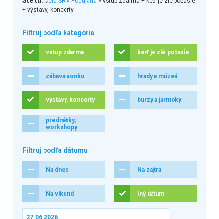
Ste tu:
Celá SR
»
Podujatia
» vstup zdarma + keď je zlé počasie
+ výstavy, koncerty
Filtruj podľa kategórie
vstup zdarma
keď je zlé počasie
zábava vonku
hrady a múzeá
výstavy, koncerty
burzy a jarmoky
prednášky,
workshopy
Filtruj podľa dátumu
Na dnes
Na zajtra
Na víkend
Iný dátum