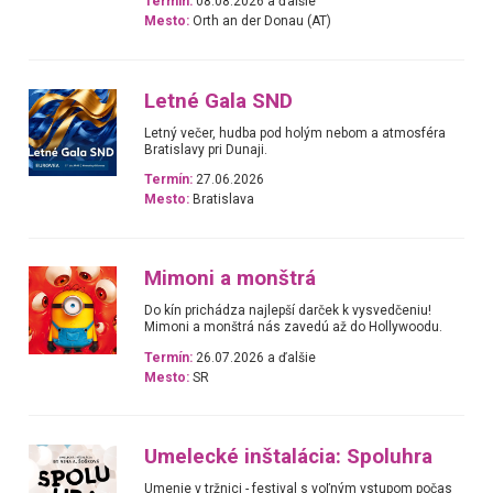
Termín:
08.08.2026 a ďalšie
Mesto:
Orth an der Donau (AT)
Letné Gala SND
Letný večer, hudba pod holým nebom a atmosféra
Bratislavy pri Dunaji.
Termín:
27.06.2026
Mesto:
Bratislava
Mimoni a monštrá
Do kín prichádza najlepší darček k vysvedčeniu!
Mimoni a monštrá nás zavedú až do Hollywoodu.
Termín:
26.07.2026 a ďalšie
Mesto:
SR
Umelecké inštalácia: Spoluhra
Umenie v tržnici - festival s voľným vstupom počas