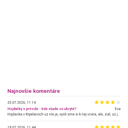
Najnovšie komentáre
25.07.2026, 11:14
Hojdačky v prírode - kde všade sú ukryté?
Eva
Hojdacka v Krpelanoch uz nie je, vysli sme si k nej vcera, ale, zial, uz je znicena. Ak sem planujete cestu len kvoli hojdacke, mozete si ju usetrit. Krasny vyhlad je tu vsak aj bez hojdacky :-)
19.07.2026, 11:44