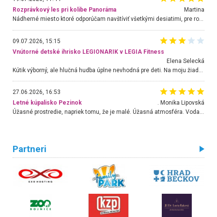
Rozprávkový les pri kolibe Panoráma
Martina
Nádherné miesto ktoré odporúčam navštíviť všetkými desiatimi, pre rodiny s deťmi, dôchodcom... Proste a jednoducho ozaj rozprávkový les.. určite ešte prídeme. Odniesli sme si na pamiatku krásne tričká,
09.07.2026, 15:15
Vnútorné detské ihrisko LEGIONARIK v LEGIA Fitness
Elena Selecká
Kútik výborný, ale hlučná hudba úplne nevhodná pre deti. Na moju žiadosť o aspoň sušenie nereagovali.
27.06.2026, 16:53
Letné kúpalisko Pezinok
. Monika Lipovská
Úžasné prostredie, napriek tomu, že je malé. Úžasná atmosféra. Voda fantastická a nádherná. Ľudí je pomerne veľa, ale su mili a ohľaduplní. Je veľmi zaujímavé sledovať, ako dokážu spolu športovať cudzí ľudia a bez ohľadu na vek. Vládne tu pohoda. Vnuka neviem dostať z vody. Ďakujem za krásny deň . Urcite sa sem vrátim. Jediný problém je s parkovaním, ale aj ten sa mi podarilo vyriešiť. Monika Bratislava
Partneri