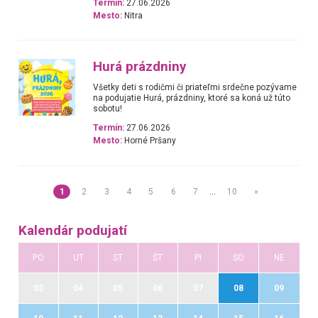
Termín:
27.06.2026
Mesto:
Nitra
Hurá prázdniny
Všetky deti s rodičmi či priateľmi srdečne pozývame
na podujatie Hurá, prázdniny, ktoré sa koná už túto
sobotu!
Termín:
27.06.2026
Mesto:
Horné Pršany
1
2
3
4
5
6
7
…
10
»
Kalendár podujatí
PO
UT
ST
ŠT
PI
SO
NE
03
04
05
06
07
08
09