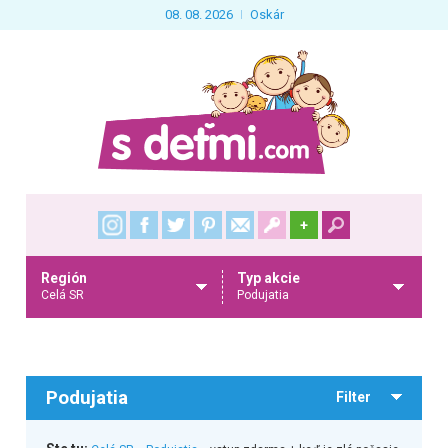
08. 08. 2026
Oskár
+
Región
Typ akcie
Celá SR
Podujatia
Podujatia
Filter