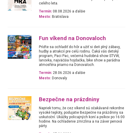
celého leta.
Termín:
08.08.2026 a ďalšie
Mesto:
Bratislava
Fun víkend na Donovaloch
Príďte sa ochladiť do hôr a užiť si deň plný zábavy,
hudby a atrakcií pre celú rodinu. Čaká vás detský
program, Paci Pac, večerná hudobná show STVW,
lanovka, najväčšia hojdačka, bike show a parádna
atmosféra priamo na Donovaloch.
Termín:
28.06.2026 a ďalšie
Mesto:
Donovaly
Bezpečne na prázdniny
Napriek tomu, že cez víkend sú očakávané rekordne
vysoké teploty, podujatie Bezpečne na prázdniny sa
uskutoční. Ukážky policajných koní a psíkov po 16:00
hodine. Na ochladenie zmrzlina a na záver penová
párty.