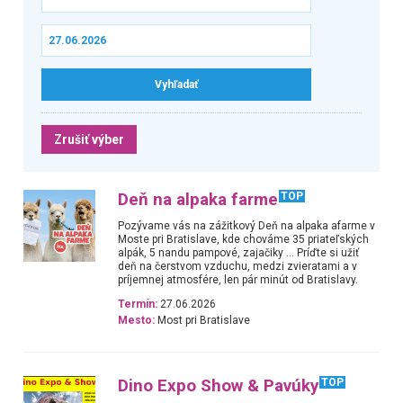
Zrušiť výber
Deň na alpaka farme
TOP
Pozývame vás na zážitkový Deň na alpaka afarme v
Moste pri Bratislave, kde chováme 35 priateľských
alpák, 5 nandu pampové, zajačiky … Príďte si užiť
deň na čerstvom vzduchu, medzi zvieratami a v
príjemnej atmosfére, len pár minút od Bratislavy.
Termín:
27.06.2026
Mesto:
Most pri Bratislave
Dino Expo Show & Pavúky
TOP