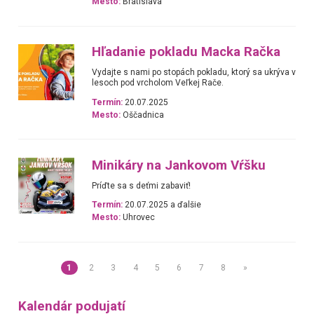
Mesto:
Bratislava
Hľadanie pokladu Macka Račka
Vydajte s nami po stopách pokladu, ktorý sa ukrýva v
lesoch pod vrcholom Veľkej Rače.
Termín:
20.07.2025
Mesto:
Oščadnica
Minikáry na Jankovom Vŕšku
Príďte sa s deťmi zabaviť!
Termín:
20.07.2025 a ďalšie
Mesto:
Uhrovec
1
2
3
4
5
6
7
8
»
Kalendár podujatí