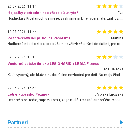
25.07.2026, 11:14
Hojdačky v prírode - kde všade sú ukryté?
Eva
Hojdacka v Krpelanoch uz nie je, vysli sme si k nej vcera, ale, zial, uz je znicena. Ak sem planujete cestu len kvoli hojdacke, mozete si ju usetrit. Krasny vyhlad je tu vsak aj bez hojdacky :-)
19.07.2026, 11:44
Rozprávkový les pri kolibe Panoráma
Martina
Nádherné miesto ktoré odporúčam navštíviť všetkými desiatimi, pre rodiny s deťmi, dôchodcom... Proste a jednoducho ozaj rozprávkový les.. určite ešte prídeme. Odniesli sme si na pamiatku krásne tričká,
09.07.2026, 15:15
Vnútorné detské ihrisko LEGIONARIK v LEGIA Fitness
Elena Selecká
Kútik výborný, ale hlučná hudba úplne nevhodná pre deti. Na moju žiadosť o aspoň sušenie nereagovali.
27.06.2026, 16:53
Letné kúpalisko Pezinok
. Monika Lipovská
Úžasné prostredie, napriek tomu, že je malé. Úžasná atmosféra. Voda fantastická a nádherná. Ľudí je pomerne veľa, ale su mili a ohľaduplní. Je veľmi zaujímavé sledovať, ako dokážu spolu športovať cudzí ľudia a bez ohľadu na vek. Vládne tu pohoda. Vnuka neviem dostať z vody. Ďakujem za krásny deň . Urcite sa sem vrátim. Jediný problém je s parkovaním, ale aj ten sa mi podarilo vyriešiť. Monika Bratislava
Partneri