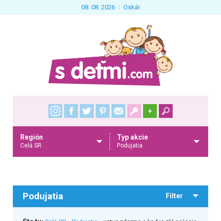
08. 08. 2026
Oskár
+
Región
Typ akcie
Celá SR
Podujatia
Podujatia
Filter