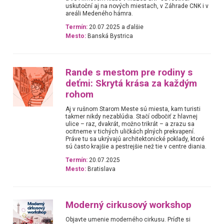
uskutoční aj na nových miestach, v Záhrade CNK i v
areáli Medeného hámra.
Termín:
20.07.2025 a ďalšie
Mesto:
Banská Bystrica
Rande s mestom pre rodiny s
deťmi: Skrytá krása za každým
rohom
Aj v rušnom Starom Meste sú miesta, kam turisti
takmer nikdy nezablúdia. Stačí odbočiť z hlavnej
ulice – raz, dvakrát, možno trikrát – a zrazu sa
ocitneme v tichých uličkách plných prekvapení.
Práve tu sa ukrývajú architektonické poklady, ktoré
sú často krajšie a pestrejšie než tie v centre diania.
Termín:
20.07.2025
Mesto:
Bratislava
Moderný cirkusový workshop
Objavte umenie moderného cirkusu. Príďte si