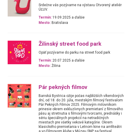
Srdečne vás pozývame na výstavu Otvorený ateliér
ÚĽUV.
Termín:
19.09.2025 a ďalšie
Mesto:
Bratislava
Žilinský street food park
Opäť pozývame do parku na street food park
Termín:
20.07.2025 a ďalšie
Mesto:
Žilina
Pár pekných filmov
Banská Bystrica ožije počas najbližších víkendových
dní, od 18. do 20. júla, mestským filmový festivalom
Pár Pekných Filmov 2025. Filmovým milovníkom
prinesie okrem exkluzívnych premietaní z filmového
pásu aj stretnutia s filmovými tvorcami, prednášky i
sériu špeciálnych projekcií na netradičných
miestach pre všetky vekové kategórie. Okrem
klasického premietania v Letnom kine na amfiteátri
a vo Filmovom klube v Múzeu SNP sa festival