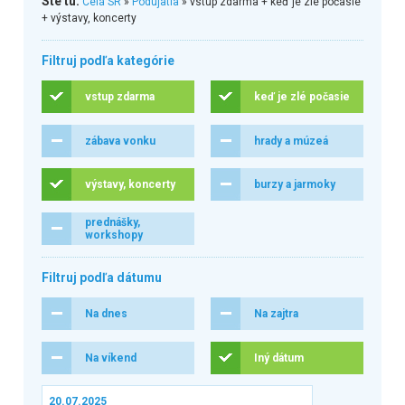
Ste tu:
Celá SR
»
Podujatia
» vstup zdarma + keď je zlé počasie
+ výstavy, koncerty
Filtruj podľa kategórie
vstup zdarma
keď je zlé počasie
zábava vonku
hrady a múzeá
výstavy, koncerty
burzy a jarmoky
prednášky,
workshopy
Filtruj podľa dátumu
Na dnes
Na zajtra
Na víkend
Iný dátum