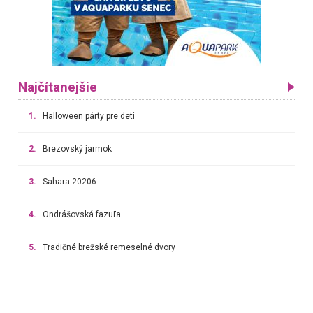
Najčítanejšie
1.
Halloween párty pre deti
2.
Brezovský jarmok
3.
Sahara 20206
4.
Ondrášovská fazuľa
5.
Tradičné brežské remeselné dvory