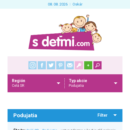
08. 08. 2026
Oskár
+
Región
Typ akcie
Celá SR
Podujatia
Podujatia
Filter