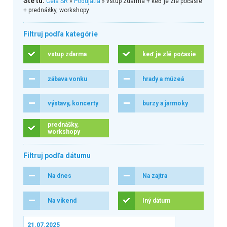
Ste tu:
Celá SR
»
Podujatia
» vstup zdarma + keď je zlé počasie
+ prednášky, workshopy
Filtruj podľa kategórie
vstup zdarma
keď je zlé počasie
zábava vonku
hrady a múzeá
výstavy, koncerty
burzy a jarmoky
prednášky,
workshopy
Filtruj podľa dátumu
Na dnes
Na zajtra
Na víkend
Iný dátum