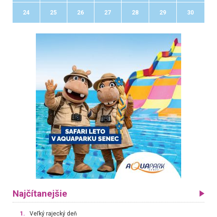
24
25
26
27
28
29
30
Najčítanejšie
1.
Veľký rajecký deň