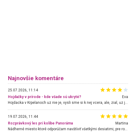
Najnovšie komentáre
25.07.2026, 11:14
Hojdačky v prírode - kde všade sú ukryté?
Eva
Hojdacka v Krpelanoch uz nie je, vysli sme si k nej vcera, ale, zial, uz je znicena. Ak sem planujete cestu len kvoli hojdacke, mozete si ju usetrit. Krasny vyhlad je tu vsak aj bez hojdacky :-)
19.07.2026, 11:44
Rozprávkový les pri kolibe Panoráma
Martina
Nádherné miesto ktoré odporúčam navštíviť všetkými desiatimi, pre rodiny s deťmi, dôchodcom... Proste a jednoducho ozaj rozprávkový les.. určite ešte prídeme. Odniesli sme si na pamiatku krásne tričká,