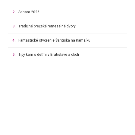
2.
Sahara 2026
3.
Tradičné brežské remeselné dvory
4.
Fantastické otvorenie Šantiska na Kamzíku
5.
Tipy kam s deťmi v Bratislave a okolí