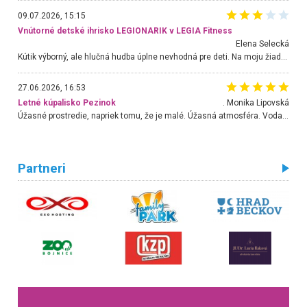
09.07.2026, 15:15
Vnútorné detské ihrisko LEGIONARIK v LEGIA Fitness
Elena Selecká
Kútik výborný, ale hlučná hudba úplne nevhodná pre deti. Na moju žiadosť o aspoň sušenie nereagovali.
27.06.2026, 16:53
Letné kúpalisko Pezinok
. Monika Lipovská
Úžasné prostredie, napriek tomu, že je malé. Úžasná atmosféra. Voda fantastická a nádherná. Ľudí je pomerne veľa, ale su mili a ohľaduplní. Je veľmi zaujímavé sledovať, ako dokážu spolu športovať cudzí ľudia a bez ohľadu na vek. Vládne tu pohoda. Vnuka neviem dostať z vody. Ďakujem za krásny deň . Urcite sa sem vrátim. Jediný problém je s parkovaním, ale aj ten sa mi podarilo vyriešiť. Monika Bratislava
Partneri