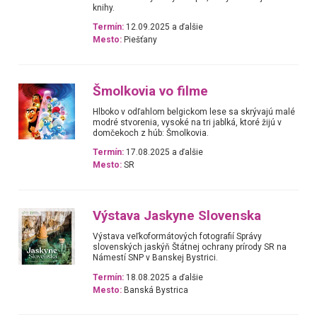
knihy.
Termín:
12.09.2025 a ďalšie
Mesto:
Piešťany
Šmolkovia vo filme
Hlboko v odľahlom belgickom lese sa skrývajú malé
modré stvorenia, vysoké na tri jablká, ktoré žijú v
domčekoch z húb: Šmolkovia.
Termín:
17.08.2025 a ďalšie
Mesto:
SR
Výstava Jaskyne Slovenska
Výstava veľkoformátových fotografií Správy
slovenských jaskýň Štátnej ochrany prírody SR na
Námestí SNP v Banskej Bystrici.
Termín:
18.08.2025 a ďalšie
Mesto:
Banská Bystrica