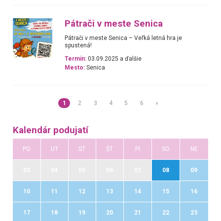
Pátrači v meste Senica
Pátrači v meste Senica – Veľká letná hra je
spustená!
Termín:
03.09.2025 a ďalšie
Mesto:
Senica
1
2
3
4
5
6
»
Kalendár podujatí
PO
UT
ST
ŠT
PI
SO
NE
03
04
05
06
07
08
09
10
11
12
13
14
15
16
17
18
19
20
21
22
23