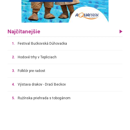
Najčítanejšie
1.
Festival Bučkovská Dúhovačka
2.
Hodové trhy v Tepliciach
3.
Folklór pre radost
4.
Výstava drakov - Dračí Beckov
5.
Ružínska priehrada s tobogánom