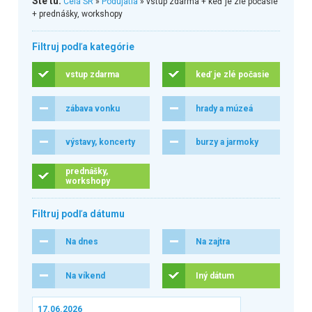
Ste tu:
Celá SR
»
Podujatia
» vstup zdarma + keď je zlé počasie
+ prednášky, workshopy
Filtruj podľa kategórie
vstup zdarma
keď je zlé počasie
zábava vonku
hrady a múzeá
výstavy, koncerty
burzy a jarmoky
prednášky,
workshopy
Filtruj podľa dátumu
Na dnes
Na zajtra
Na víkend
Iný dátum