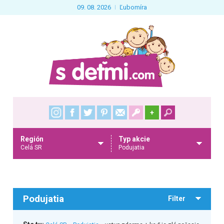
09. 08. 2026
Ľubomíra
+
Región
Typ akcie
Celá SR
Podujatia
Podujatia
Filter