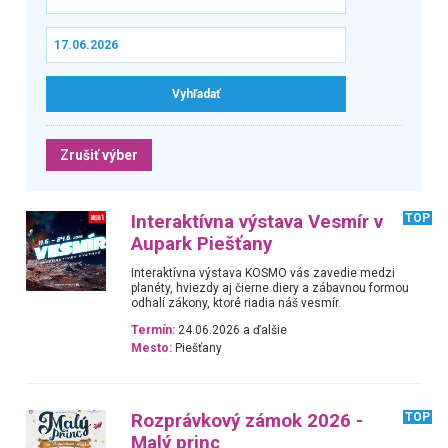
Zrušiť výber
Interaktívna výstava Vesmír v
TOP
Aupark Piešťany
Interaktívna výstava KOSMO vás zavedie medzi
planéty, hviezdy aj čierne diery a zábavnou formou
odhalí zákony, ktoré riadia náš vesmír.
Termín:
24.06.2026 a ďalšie
Mesto:
Piešťany
Rozprávkový zámok 2026 -
TOP
Malý princ