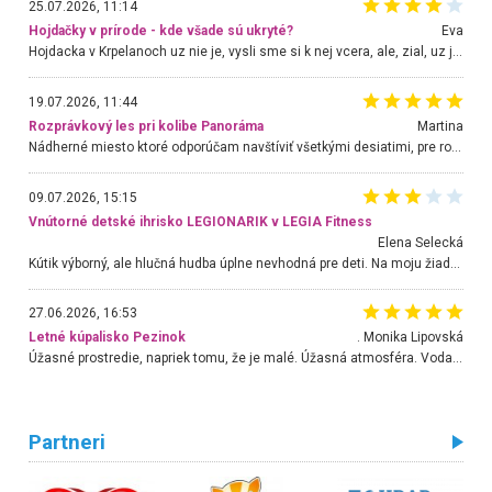
25.07.2026, 11:14
Hojdačky v prírode - kde všade sú ukryté?
Eva
Hojdacka v Krpelanoch uz nie je, vysli sme si k nej vcera, ale, zial, uz je znicena. Ak sem planujete cestu len kvoli hojdacke, mozete si ju usetrit. Krasny vyhlad je tu vsak aj bez hojdacky :-)
19.07.2026, 11:44
Rozprávkový les pri kolibe Panoráma
Martina
Nádherné miesto ktoré odporúčam navštíviť všetkými desiatimi, pre rodiny s deťmi, dôchodcom... Proste a jednoducho ozaj rozprávkový les.. určite ešte prídeme. Odniesli sme si na pamiatku krásne tričká,
09.07.2026, 15:15
Vnútorné detské ihrisko LEGIONARIK v LEGIA Fitness
Elena Selecká
Kútik výborný, ale hlučná hudba úplne nevhodná pre deti. Na moju žiadosť o aspoň sušenie nereagovali.
27.06.2026, 16:53
Letné kúpalisko Pezinok
. Monika Lipovská
Úžasné prostredie, napriek tomu, že je malé. Úžasná atmosféra. Voda fantastická a nádherná. Ľudí je pomerne veľa, ale su mili a ohľaduplní. Je veľmi zaujímavé sledovať, ako dokážu spolu športovať cudzí ľudia a bez ohľadu na vek. Vládne tu pohoda. Vnuka neviem dostať z vody. Ďakujem za krásny deň . Urcite sa sem vrátim. Jediný problém je s parkovaním, ale aj ten sa mi podarilo vyriešiť. Monika Bratislava
Partneri