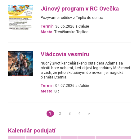
Júnový program v RC Ovečka
Pozývame rodičov z Teplíc do centra.
Termín:
30.06.2026 a ďalšie
Mesto:
Trenčianske Teplice
Vládcovia vesmíru
Nudný život kancelárskeho outsidera Adama sa
obráti hore nohami, keď objaví legendárny Meč moci
a zistí, že jeho skutočným domovom je magická
planéta Eternia.
Termín:
04.07.2026 a ďalšie
Mesto:
SR
1
2
3
4
»
Kalendár podujatí