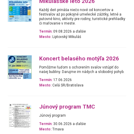
Mikulášske leto 2026
Každý deň prináša niečo nové od koncertov a
festivalov až po pokojné umelecké zážitky, letné a
putovné kino, aktivity pre rodiny, turistické prehliadky
či maľovanie v meste.
Termín:
09.08.2026 a ďalšie
Mesto:
Liptovský Mikuláš
Koncert belasého motýľa 2026
Pomôžme ľuďom s ochorením svalov vstúpiť do
našej bubliny. Darujme im nádych a slobodný pohyb.
Termín:
17.06.2026
Mesto:
Celá SR/Bratislava
Júnový program TMC
Júnový program
Termín:
30.06.2026 a ďalšie
Mesto:
Trnava