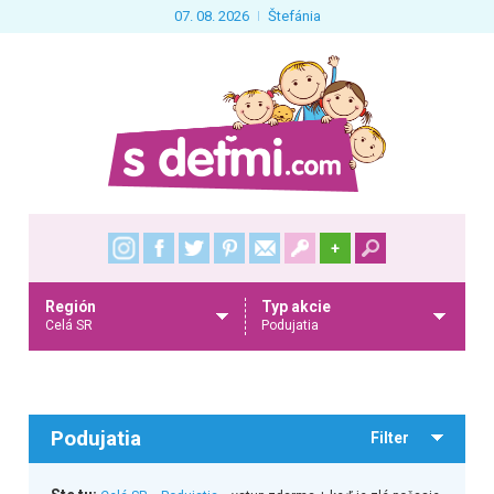
07. 08. 2026
Štefánia
+
Región
Typ akcie
Celá SR
Podujatia
Podujatia
Filter