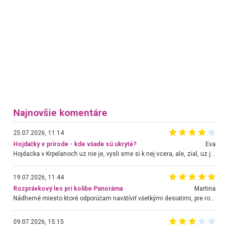
Najnovšie komentáre
25.07.2026, 11:14
Hojdačky v prírode - kde všade sú ukryté?
Eva
Hojdacka v Krpelanoch uz nie je, vysli sme si k nej vcera, ale, zial, uz je znicena. Ak sem planujete cestu len kvoli hojdacke, mozete si ju usetrit. Krasny vyhlad je tu vsak aj bez hojdacky :-)
19.07.2026, 11:44
Rozprávkový les pri kolibe Panoráma
Martina
Nádherné miesto ktoré odporúčam navštíviť všetkými desiatimi, pre rodiny s deťmi, dôchodcom... Proste a jednoducho ozaj rozprávkový les.. určite ešte prídeme. Odniesli sme si na pamiatku krásne tričká,
09.07.2026, 15:15