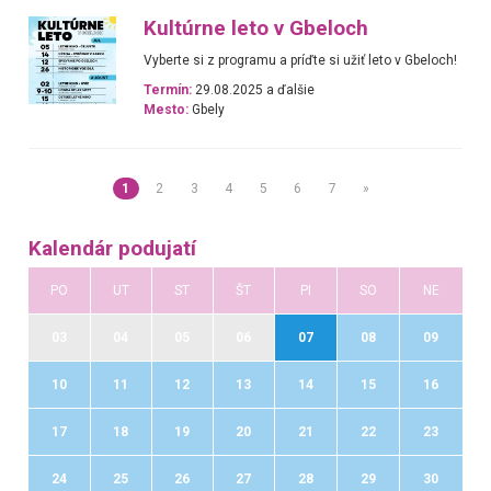
Kultúrne leto v Gbeloch
Vyberte si z programu a príďte si užiť leto v Gbeloch!
Termín:
29.08.2025 a ďalšie
Mesto:
Gbely
1
2
3
4
5
6
7
»
Kalendár podujatí
PO
UT
ST
ŠT
PI
SO
NE
03
04
05
06
07
08
09
10
11
12
13
14
15
16
17
18
19
20
21
22
23
24
25
26
27
28
29
30