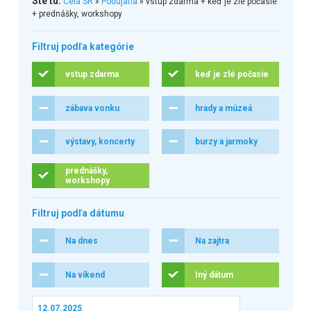
Ste tu:
Celá SR
»
Podujatia
» vstup zdarma + keď je zlé počasie
+ prednášky, workshopy
Filtruj podľa kategórie
vstup zdarma
keď je zlé počasie
zábava vonku
hrady a múzeá
výstavy, koncerty
burzy a jarmoky
prednášky,
workshopy
Filtruj podľa dátumu
Na dnes
Na zajtra
Na víkend
Iný dátum