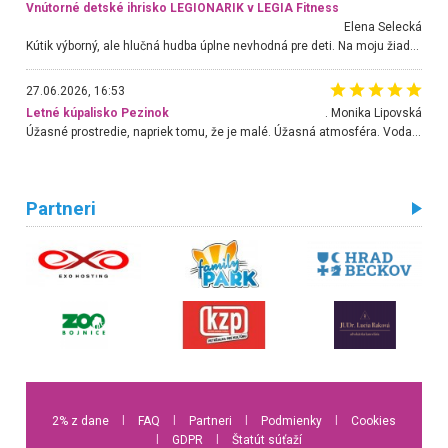
Vnútorné detské ihrisko LEGIONARIK v LEGIA Fitness
Elena Selecká
Kútik výborný, ale hlučná hudba úplne nevhodná pre deti. Na moju žiadosť o aspoň sušenie nereagovali.
27.06.2026, 16:53
Letné kúpalisko Pezinok
. Monika Lipovská
Úžasné prostredie, napriek tomu, že je malé. Úžasná atmosféra. Voda fantastická a nádherná. Ľudí je pomerne veľa, ale su mili a ohľaduplní. Je veľmi zaujímavé sledovať, ako dokážu spolu športovať cudzí ľudia a bez ohľadu na vek. Vládne tu pohoda. Vnuka neviem dostať z vody. Ďakujem za krásny deň . Urcite sa sem vrátim. Jediný problém je s parkovaním, ale aj ten sa mi podarilo vyriešiť. Monika Bratislava
Partneri
2% z dane
l
FAQ
l
Partneri
l
Podmienky
l
Cookies
l
GDPR
l
Štatút súťaží