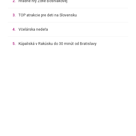
2.
Hradné hry Žofie Bosniakovej
3.
TOP atrakcie pre deti na Slovensku
4.
Včelárska nedeľa
5.
Kúpaliská v Rakúsku do 30 minút od Bratislavy