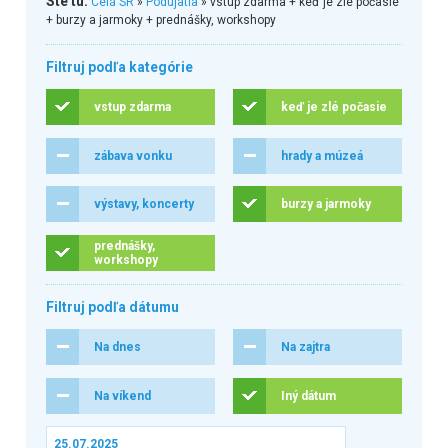
Ste tu:
Celá SR
»
Podujatia
» vstup zdarma + keď je zlé počasie
+ burzy a jarmoky + prednášky, workshopy
Filtruj podľa kategórie
vstup zdarma
keď je zlé počasie
zábava vonku
hrady a múzeá
výstavy, koncerty
burzy a jarmoky
prednášky,
workshopy
Filtruj podľa dátumu
Na dnes
Na zajtra
Na víkend
Iný dátum