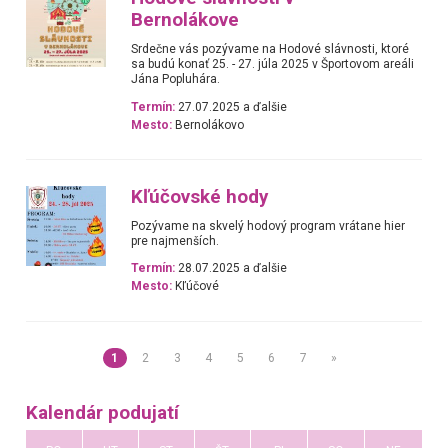
Bernolákove
Srdečne vás pozývame na Hodové slávnosti, ktoré
sa budú konať 25. - 27. júla 2025 v Športovom areáli
Jána Popluhára.
Termín:
27.07.2025 a ďalšie
Mesto:
Bernolákovo
Kľúčovské hody
Pozývame na skvelý hodový program vrátane hier
pre najmenších.
Termín:
28.07.2025 a ďalšie
Mesto:
Kľúčové
1
2
3
4
5
6
7
»
Kalendár podujatí