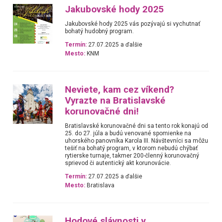
Jakubovské hody 2025
Jakubovské hody 2025 vás pozývajú si vychutnať
bohatý hudobný program.
Termín:
27.07.2025 a ďalšie
Mesto:
KNM
Neviete, kam cez víkend?
Vyrazte na Bratislavské
korunovačné dni!
Bratislavské korunovačné dni sa tento rok konajú od
25. do 27. júla a budú venované spomienke na
uhorského panovníka Karola III. Návštevníci sa môžu
tešiť na bohatý program, v ktorom nebudú chýbať
rytierske turnaje, takmer 200-členný korunovačný
sprievod či autentický akt korunovácie.
Termín:
27.07.2025 a ďalšie
Mesto:
Bratislava
Hodové slávnosti v