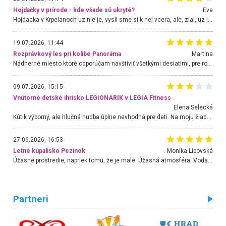
Hojdačky v prírode - kde všade sú ukryté?
Eva
Hojdacka v Krpelanoch uz nie je, vysli sme si k nej vcera, ale, zial, uz je znicena. Ak sem planujete cestu len kvoli hojdacke, mozete si ju usetrit. Krasny vyhlad je tu vsak aj bez hojdacky :-)
19.07.2026, 11:44
Rozprávkový les pri kolibe Panoráma
Martina
Nádherné miesto ktoré odporúčam navštíviť všetkými desiatimi, pre rodiny s deťmi, dôchodcom... Proste a jednoducho ozaj rozprávkový les.. určite ešte prídeme. Odniesli sme si na pamiatku krásne tričká,
09.07.2026, 15:15
Vnútorné detské ihrisko LEGIONARIK v LEGIA Fitness
Elena Selecká
Kútik výborný, ale hlučná hudba úplne nevhodná pre deti. Na moju žiadosť o aspoň sušenie nereagovali.
27.06.2026, 16:53
Letné kúpalisko Pezinok
. Monika Lipovská
Úžasné prostredie, napriek tomu, že je malé. Úžasná atmosféra. Voda fantastická a nádherná. Ľudí je pomerne veľa, ale su mili a ohľaduplní. Je veľmi zaujímavé sledovať, ako dokážu spolu športovať cudzí ľudia a bez ohľadu na vek. Vládne tu pohoda. Vnuka neviem dostať z vody. Ďakujem za krásny deň . Urcite sa sem vrátim. Jediný problém je s parkovaním, ale aj ten sa mi podarilo vyriešiť. Monika Bratislava
Partneri