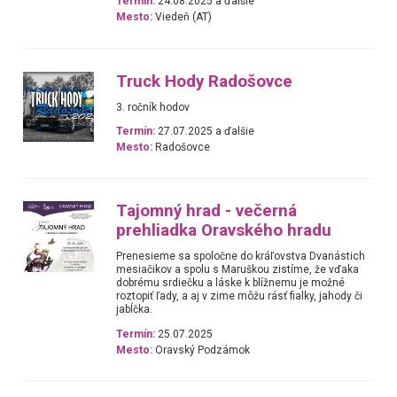
Termín:
24.08.2025 a ďalšie
Mesto:
Viedeň (AT)
Truck Hody Radošovce
3. ročník hodov
Termín:
27.07.2025 a ďalšie
Mesto:
Radošovce
Tajomný hrad - večerná
prehliadka Oravského hradu
Prenesieme sa spoločne do kráľovstva Dvanástich
mesiačikov a spolu s Maruškou zistíme, že vďaka
dobrému srdiečku a láske k blížnemu je možné
roztopiť ľady, a aj v zime môžu rásť fialky, jahody či
jabĺčka.
Termín:
25.07.2025
Mesto:
Oravský Podzámok