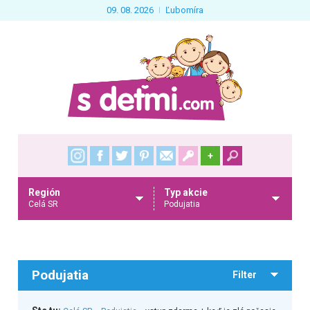
09. 08. 2026
Ľubomíra
+
Región
Typ akcie
Celá SR
Podujatia
Podujatia
Filter