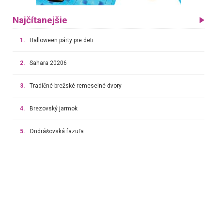
Najčítanejšie
1.
Halloween párty pre deti
2.
Sahara 20206
3.
Tradičné brežské remeselné dvory
4.
Brezovský jarmok
5.
Ondrášovská fazuľa