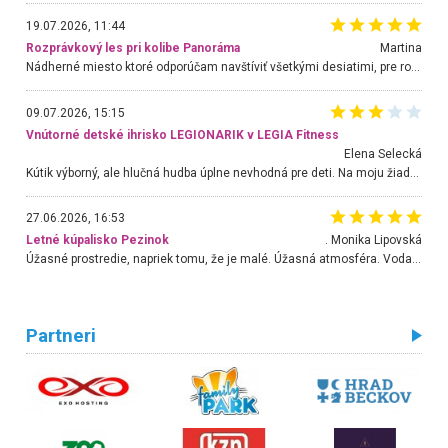
19.07.2026, 11:44
Rozprávkový les pri kolibe Panoráma
Martina
Nádherné miesto ktoré odporúčam navštíviť všetkými desiatimi, pre rodiny s deťmi, dôchodcom... Proste a jednoducho ozaj rozprávkový les.. určite ešte prídeme. Odniesli sme si na pamiatku krásne tričká,
09.07.2026, 15:15
Vnútorné detské ihrisko LEGIONARIK v LEGIA Fitness
Elena Selecká
Kútik výborný, ale hlučná hudba úplne nevhodná pre deti. Na moju žiadosť o aspoň sušenie nereagovali.
27.06.2026, 16:53
Letné kúpalisko Pezinok
. Monika Lipovská
Úžasné prostredie, napriek tomu, že je malé. Úžasná atmosféra. Voda fantastická a nádherná. Ľudí je pomerne veľa, ale su mili a ohľaduplní. Je veľmi zaujímavé sledovať, ako dokážu spolu športovať cudzí ľudia a bez ohľadu na vek. Vládne tu pohoda. Vnuka neviem dostať z vody. Ďakujem za krásny deň . Urcite sa sem vrátim. Jediný problém je s parkovaním, ale aj ten sa mi podarilo vyriešiť. Monika Bratislava
Partneri