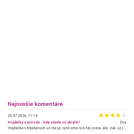
Najnovšie komentáre
25.07.2026, 11:14
Hojdačky v prírode - kde všade sú ukryté?
Eva
Hojdacka v Krpelanoch uz nie je, vysli sme si k nej vcera, ale, zial, uz je znicena. Ak sem planujete cestu len kvoli hojdacke, mozete si ju usetrit. Krasny vyhlad je tu vsak aj bez hojdacky :-)