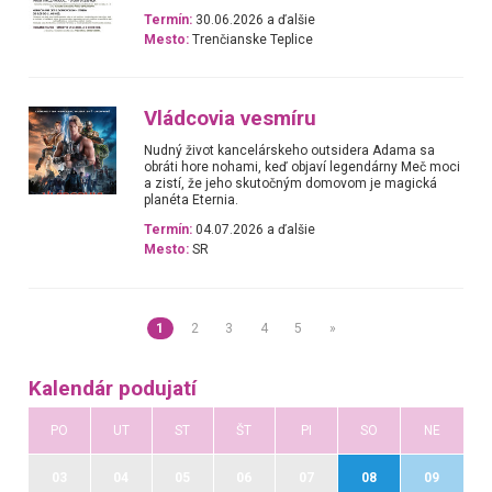
Termín:
30.06.2026 a ďalšie
Mesto:
Trenčianske Teplice
Vládcovia vesmíru
Nudný život kancelárskeho outsidera Adama sa
obráti hore nohami, keď objaví legendárny Meč moci
a zistí, že jeho skutočným domovom je magická
planéta Eternia.
Termín:
04.07.2026 a ďalšie
Mesto:
SR
1
2
3
4
5
»
Kalendár podujatí
PO
UT
ST
ŠT
PI
SO
NE
03
04
05
06
07
08
09