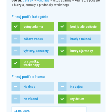
Ste tu:
Celá SR
»
Podujatia
» vstup zdarma + keď je zlé počasie
+ burzy a jarmoky + prednášky, workshopy
Filtruj podľa kategórie
vstup zdarma
keď je zlé počasie
zábava vonku
hrady a múzeá
výstavy, koncerty
burzy a jarmoky
prednášky,
workshopy
Filtruj podľa dátumu
Na dnes
Na zajtra
Na víkend
Iný dátum