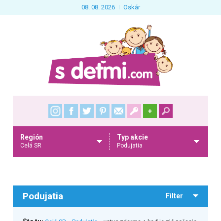
08. 08. 2026
Oskár
+
Región
Typ akcie
Celá SR
Podujatia
Podujatia
Filter