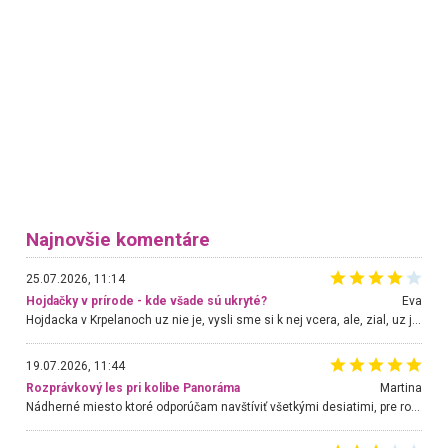
Najnovšie komentáre
25.07.2026, 11:14
Hojdačky v prírode - kde všade sú ukryté?
Eva
Hojdacka v Krpelanoch uz nie je, vysli sme si k nej vcera, ale, zial, uz je znicena. Ak sem planujete cestu len kvoli hojdacke, mozete si ju usetrit. Krasny vyhlad je tu vsak aj bez hojdacky :-)
19.07.2026, 11:44
Rozprávkový les pri kolibe Panoráma
Martina
Nádherné miesto ktoré odporúčam navštíviť všetkými desiatimi, pre rodiny s deťmi, dôchodcom... Proste a jednoducho ozaj rozprávkový les.. určite ešte prídeme. Odniesli sme si na pamiatku krásne tričká,