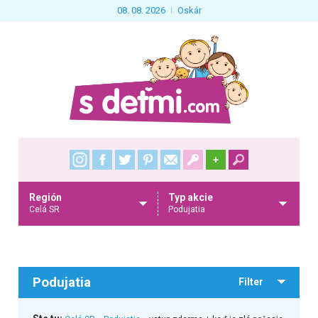
08. 08. 2026
Oskár
+
Región
Typ akcie
Celá SR
Podujatia
Podujatia
Filter