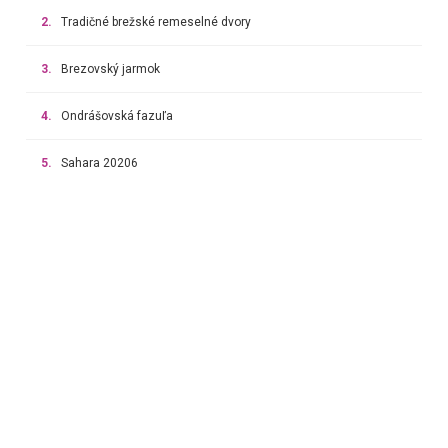
2.
Tradičné brežské remeselné dvory
3.
Brezovský jarmok
4.
Ondrášovská fazuľa
5.
Sahara 20206