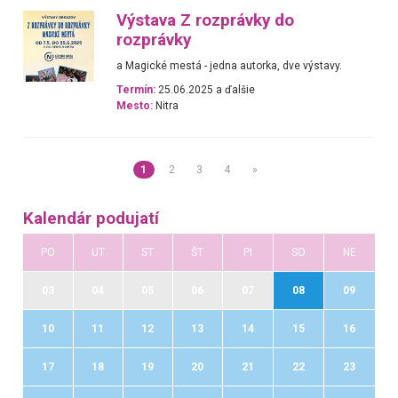
Výstava Z rozprávky do
rozprávky
a Magické mestá - jedna autorka, dve výstavy.
Termín:
25.06.2025 a ďalšie
Mesto:
Nitra
1
2
3
4
»
Kalendár podujatí
PO
UT
ST
ŠT
PI
SO
NE
03
04
05
06
07
08
09
10
11
12
13
14
15
16
17
18
19
20
21
22
23