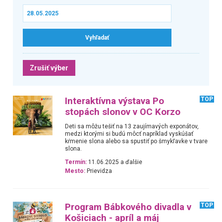
Zrušiť výber
Interaktívna výstava Po
TOP
stopách slonov v OC Korzo
Deti sa môžu tešiť na 13 zaujímavých exponátov,
medzi ktorými si budú môcť napríklad vyskúšať
kŕmenie slona alebo sa spustiť po šmykľavke v tvare
slona.
Termín:
11.06.2025 a ďalšie
Mesto:
Prievidza
Program Bábkového divadla v
TOP
Košiciach - apríl a máj