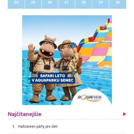
24
25
26
27
28
29
30
Najčítanejšie
1.
Halloween párty pre deti