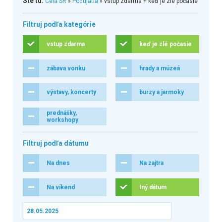
Ste tu:
Celá SR
»
Podujatia
» vstup zdarma + keď je zlé počasie
Filtruj podľa kategórie
vstup zdarma
keď je zlé počasie
zábava vonku
hrady a múzeá
výstavy, koncerty
burzy a jarmoky
prednášky,
workshopy
Filtruj podľa dátumu
Na dnes
Na zajtra
Na víkend
Iný dátum