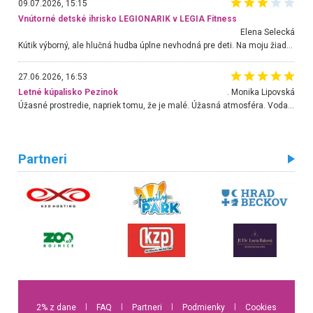
09.07.2026, 15:15
Vnútorné detské ihrisko LEGIONARIK v LEGIA Fitness
Elena Selecká
Kútik výborný, ale hlučná hudba úplne nevhodná pre deti. Na moju žiadosť o aspoň sušenie nereagovali.
27.06.2026, 16:53
Letné kúpalisko Pezinok
. Monika Lipovská
Úžasné prostredie, napriek tomu, že je malé. Úžasná atmosféra. Voda fantastická a nádherná. Ľudí je pomerne veľa, ale su mili a ohľaduplní. Je veľmi zaujímavé sledovať, ako dokážu spolu športovať cudzí ľudia a bez ohľadu na vek. Vládne tu pohoda. Vnuka neviem dostať z vody. Ďakujem za krásny deň . Urcite sa sem vrátim. Jediný problém je s parkovaním, ale aj ten sa mi podarilo vyriešiť. Monika Bratislava
Partneri
2% z dane
l
FAQ
l
Partneri
l
Podmienky
l
Cookies