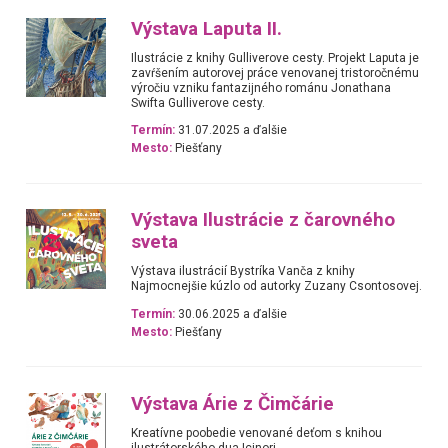
Výstava Laputa II.
Ilustrácie z knihy Gulliverove cesty. Projekt Laputa je
zavŕšením autorovej práce venovanej tristoročnému
výročiu vzniku fantazijného románu Jonathana
Swifta Gulliverove cesty.
Termín:
31.07.2025 a ďalšie
Mesto:
Piešťany
Výstava Ilustrácie z čarovného
sveta
Výstava ilustrácií Bystríka Vanča z knihy
Najmocnejšie kúzlo od autorky Zuzany Csontosovej.
Termín:
30.06.2025 a ďalšie
Mesto:
Piešťany
Výstava Árie z Čimčárie
Kreatívne poobedie venované deťom s knihou
ilustrátorského dua Icinori.