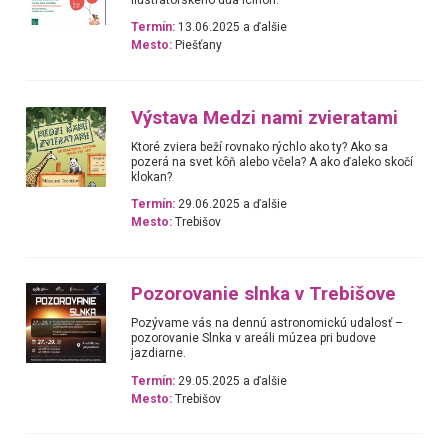
Termín:
13.06.2025 a ďalšie
Mesto:
Piešťany
Výstava Medzi nami zvieratami
Ktoré zviera beží rovnako rýchlo ako ty? Ako sa
pozerá na svet kôň alebo včela? A ako ďaleko skočí
klokan?
Termín:
29.06.2025 a ďalšie
Mesto:
Trebišov
Pozorovanie slnka v Trebišove
Pozývame vás na dennú astronomickú udalosť –
pozorovanie Slnka v areáli múzea pri budove
jazdiarne.
Termín:
29.05.2025 a ďalšie
Mesto:
Trebišov