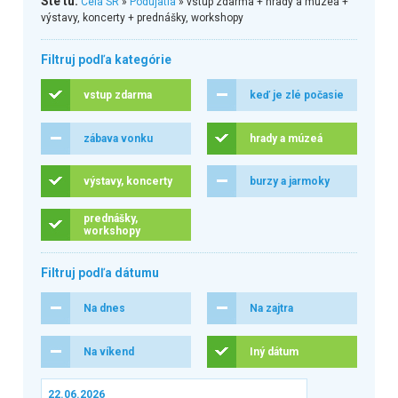
Ste tu:
Celá SR
»
Podujatia
» vstup zdarma + hrady a múzeá +
výstavy, koncerty + prednášky, workshopy
Filtruj podľa kategórie
vstup zdarma
keď je zlé počasie
zábava vonku
hrady a múzeá
výstavy, koncerty
burzy a jarmoky
prednášky,
workshopy
Filtruj podľa dátumu
Na dnes
Na zajtra
Na víkend
Iný dátum