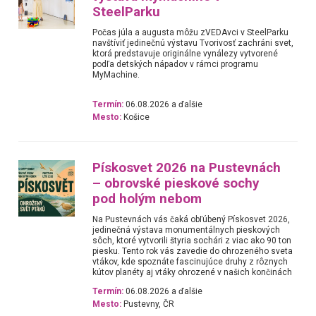
SteelParku
Počas júla a augusta môžu zVEDAvci v SteelParku
navštíviť jedinečnú výstavu Tvorivosť zachráni svet,
ktorá predstavuje originálne vynálezy vytvorené
podľa detských nápadov v rámci programu
MyMachine.
Termín:
06.08.2026 a ďalšie
Mesto:
Košice
Pískosvet 2026 na Pustevnách
– obrovské pieskové sochy
pod holým nebom
Na Pustevnách vás čaká obľúbený Pískosvet 2026,
jedinečná výstava monumentálnych pieskových
sôch, ktoré vytvorili štyria sochári z viac ako 90 ton
piesku. Tento rok vás zavedie do ohrozeného sveta
vtákov, kde spoznáte fascinujúce druhy z rôznych
kútov planéty aj vtáky ohrozené v našich končinách
Termín:
06.08.2026 a ďalšie
Mesto:
Pustevny, ČR