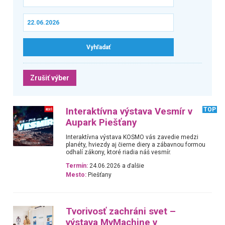
Zrušiť výber
Interaktívna výstava Vesmír v
TOP
Aupark Piešťany
Interaktívna výstava KOSMO vás zavedie medzi
planéty, hviezdy aj čierne diery a zábavnou formou
odhalí zákony, ktoré riadia náš vesmír.
Termín:
24.06.2026 a ďalšie
Mesto:
Piešťany
Tvorivosť zachráni svet –
výstava MyMachine v