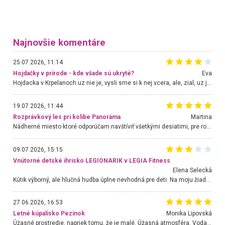
Najnovšie komentáre
25.07.2026, 11:14
Hojdačky v prírode - kde všade sú ukryté?
Eva
Hojdacka v Krpelanoch uz nie je, vysli sme si k nej vcera, ale, zial, uz je znicena. Ak sem planujete cestu len kvoli hojdacke, mozete si ju usetrit. Krasny vyhlad je tu vsak aj bez hojdacky :-)
19.07.2026, 11:44
Rozprávkový les pri kolibe Panoráma
Martina
Nádherné miesto ktoré odporúčam navštíviť všetkými desiatimi, pre rodiny s deťmi, dôchodcom... Proste a jednoducho ozaj rozprávkový les.. určite ešte prídeme. Odniesli sme si na pamiatku krásne tričká,
09.07.2026, 15:15
Vnútorné detské ihrisko LEGIONARIK v LEGIA Fitness
Elena Selecká
Kútik výborný, ale hlučná hudba úplne nevhodná pre deti. Na moju žiadosť o aspoň sušenie nereagovali.
27.06.2026, 16:53
Letné kúpalisko Pezinok
. Monika Lipovská
Úžasné prostredie, napriek tomu, že je malé. Úžasná atmosféra. Voda fantastická a nádherná. Ľudí je pomerne veľa, ale su mili a ohľaduplní. Je veľmi zaujímavé sledovať, ako dokážu spolu športovať cudzí ľudia a bez ohľadu na vek. Vládne tu pohoda. Vnuka neviem dostať z vody. Ďakujem za krásny deň . Urcite sa sem vrátim. Jediný problém je s parkovaním, ale aj ten sa mi podarilo vyriešiť. Monika Bratislava