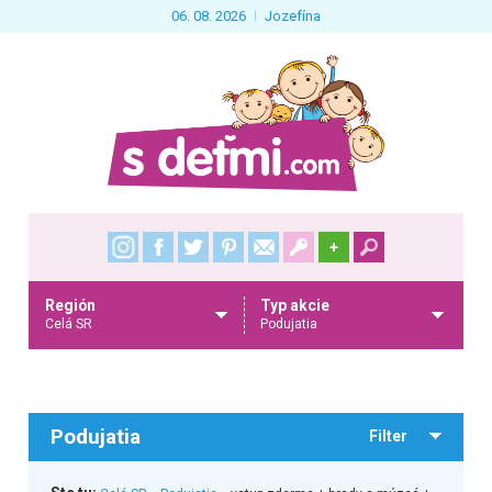
06. 08. 2026
Jozefína
+
Región
Typ akcie
Celá SR
Podujatia
Podujatia
Filter