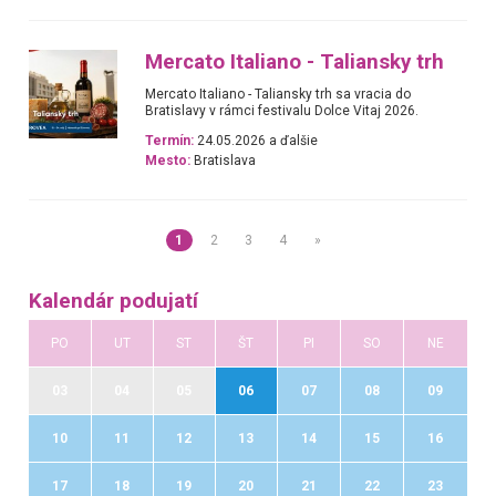
Mercato Italiano - Taliansky trh
Mercato Italiano - Taliansky trh sa vracia do
Bratislavy v rámci festivalu Dolce Vitaj 2026.
Termín:
24.05.2026 a ďalšie
Mesto:
Bratislava
1
2
3
4
»
Kalendár podujatí
PO
UT
ST
ŠT
PI
SO
NE
03
04
05
06
07
08
09
10
11
12
13
14
15
16
17
18
19
20
21
22
23