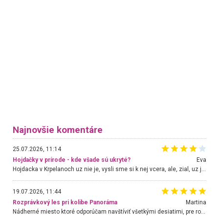
Najnovšie komentáre
25.07.2026, 11:14
Hojdačky v prírode - kde všade sú ukryté?
Eva
Hojdacka v Krpelanoch uz nie je, vysli sme si k nej vcera, ale, zial, uz je znicena. Ak sem planujete cestu len kvoli hojdacke, mozete si ju usetrit. Krasny vyhlad je tu vsak aj bez hojdacky :-)
19.07.2026, 11:44
Rozprávkový les pri kolibe Panoráma
Martina
Nádherné miesto ktoré odporúčam navštíviť všetkými desiatimi, pre rodiny s deťmi, dôchodcom... Proste a jednoducho ozaj rozprávkový les.. určite ešte prídeme. Odniesli sme si na pamiatku krásne tričká,