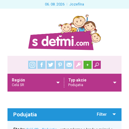
06. 08. 2026
Jozefína
+
Región
Typ akcie
Celá SR
Podujatia
Podujatia
Filter