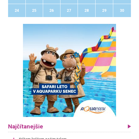
24
25
26
27
28
29
30
Najčítanejšie