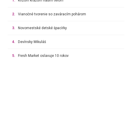
1.
Krížom krážom našim telom
2.
Vianočné tvorenie so zaváracím pohárom
3.
Novomestské detské špacírky
4.
Devínsky Mikuláš
5.
Fresh Market oslavuje 10 rokov