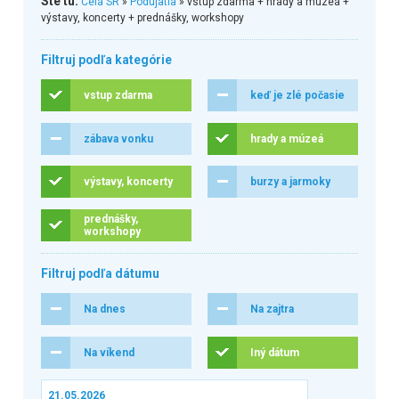
Ste tu:
Celá SR
»
Podujatia
» vstup zdarma + hrady a múzeá +
výstavy, koncerty + prednášky, workshopy
Filtruj podľa kategórie
vstup zdarma
keď je zlé počasie
zábava vonku
hrady a múzeá
výstavy, koncerty
burzy a jarmoky
prednášky,
workshopy
Filtruj podľa dátumu
Na dnes
Na zajtra
Na víkend
Iný dátum