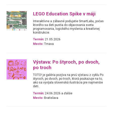
LEGO Education Spike v máji
Interaktívne a zábavné podujatie SmartLabu, počas
ktorého sa deti pustia do objavovania sveta
programovania, logického myslenia a kreatívnej
konštrukcie.
Termín:
21.05.2026
Mesto:
Trnava
Výstava: Po štyroch, po dvoch,
po troch
TOTO! je galéria pozýva na prvú výstavu z cyklu Po
štyroch, po dvoch, po troch, ktorá poukazuje na to,
ako sa vyvíjala slovenská ilustrácia pre najmenšie
deti.
Termín:
24.06.2026 a ďalšie
Mesto:
Bratislava