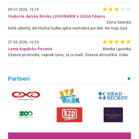
09.07.2026, 15:15
Vnútorné detské ihrisko LEGIONARIK v LEGIA Fitness
Elena Selecká
Kútik výborný, ale hlučná hudba úplne nevhodná pre deti. Na moju žiadosť o aspoň sušenie nereagovali.
27.06.2026, 16:53
Letné kúpalisko Pezinok
. Monika Lipovská
Úžasné prostredie, napriek tomu, že je malé. Úžasná atmosféra. Voda fantastická a nádherná. Ľudí je pomerne veľa, ale su mili a ohľaduplní. Je veľmi zaujímavé sledovať, ako dokážu spolu športovať cudzí ľudia a bez ohľadu na vek. Vládne tu pohoda. Vnuka neviem dostať z vody. Ďakujem za krásny deň . Urcite sa sem vrátim. Jediný problém je s parkovaním, ale aj ten sa mi podarilo vyriešiť. Monika Bratislava
Partneri