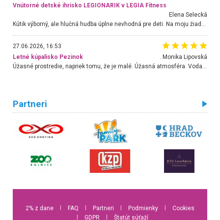
Vnútorné detské ihrisko LEGIONARIK v LEGIA Fitness
Elena Selecká
Kútik výborný, ale hlučná hudba úplne nevhodná pre deti. Na moju žiadosť o aspoň sušenie nereagovali.
27.06.2026, 16:53
Letné kúpalisko Pezinok
. Monika Lipovská
Úžasné prostredie, napriek tomu, že je malé. Úžasná atmosféra. Voda fantastická a nádherná. Ľudí je pomerne veľa, ale su mili a ohľaduplní. Je veľmi zaujímavé sledovať, ako dokážu spolu športovať cudzí ľudia a bez ohľadu na vek. Vládne tu pohoda. Vnuka neviem dostať z vody. Ďakujem za krásny deň . Urcite sa sem vrátim. Jediný problém je s parkovaním, ale aj ten sa mi podarilo vyriešiť. Monika Bratislava
Partneri
2% z dane
l
FAQ
l
Partneri
l
Podmienky
l
Cookies
l
GDPR
l
Štatút súťaží