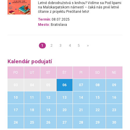
Letné dobrodružstvá s knihou? Vidíme sa Pod lipami
na Malokarpatskom námestí – čaká nás prvé letné
čítanie z projektu Prečítané leto!
Termín:
08.07.2025
Mesto:
Bratislava
1
2
3
4
5
»
Kalendár podujatí
PO
UT
ST
ŠT
PI
SO
NE
03
04
05
06
07
08
09
10
11
12
13
14
15
16
17
18
19
20
21
22
23
24
25
26
27
28
29
30