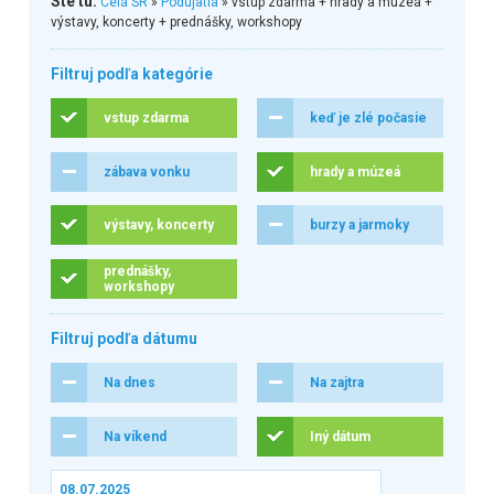
Ste tu:
Celá SR
»
Podujatia
» vstup zdarma + hrady a múzeá +
výstavy, koncerty + prednášky, workshopy
Filtruj podľa kategórie
vstup zdarma
keď je zlé počasie
zábava vonku
hrady a múzeá
výstavy, koncerty
burzy a jarmoky
prednášky,
workshopy
Filtruj podľa dátumu
Na dnes
Na zajtra
Na víkend
Iný dátum