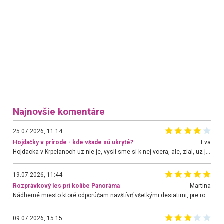
Najnovšie komentáre
25.07.2026, 11:14
Hojdačky v prírode - kde všade sú ukryté?
Eva
Hojdacka v Krpelanoch uz nie je, vysli sme si k nej vcera, ale, zial, uz je znicena. Ak sem planujete cestu len kvoli hojdacke, mozete si ju usetrit. Krasny vyhlad je tu vsak aj bez hojdacky :-)
19.07.2026, 11:44
Rozprávkový les pri kolibe Panoráma
Martina
Nádherné miesto ktoré odporúčam navštíviť všetkými desiatimi, pre rodiny s deťmi, dôchodcom... Proste a jednoducho ozaj rozprávkový les.. určite ešte prídeme. Odniesli sme si na pamiatku krásne tričká,
09.07.2026, 15:15