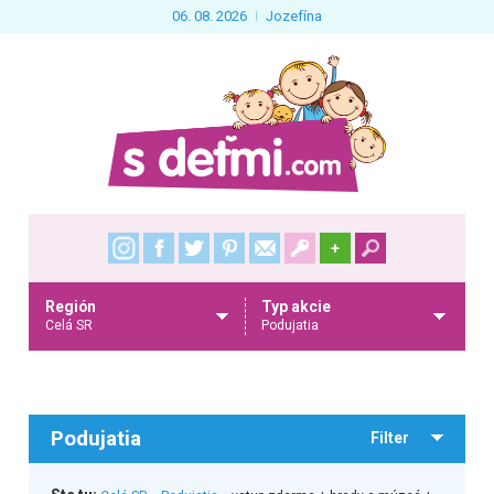
06. 08. 2026
Jozefína
+
Región
Typ akcie
Celá SR
Podujatia
Podujatia
Filter