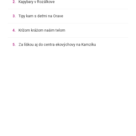
2.
Kapybary v Rozálkove
3.
Tipy kam s deťmi na Orave
4.
Krížom krážom našim telom
5.
Za líškou aj do centra ekovýchovy na Kamzíku