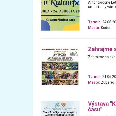
Aj tohtoročné Let
umelci, aby vám 
Termín:
24.08.20
Mesto:
Košice
Zahrajme s
Zahrajme sa ako k
Termín:
21.06.20
Mesto:
Zuberec
Výstava "K
času"