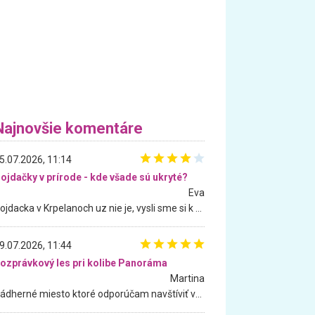
Najnovšie komentáre
5.07.2026, 11:14
ojdačky v prírode - kde všade sú ukryté?
Eva
Hojdacka v Krpelanoch uz nie je, vysli sme si k nej vcera, ale, zial, uz je znicena. Ak sem planujete cestu len kvoli hojdacke, mozete si ju usetrit. Krasny vyhlad je tu vsak aj bez hojdacky :-)
9.07.2026, 11:44
ozprávkový les pri kolibe Panoráma
Martina
Nádherné miesto ktoré odporúčam navštíviť všetkými desiatimi, pre rodiny s deťmi, dôchodcom... Proste a jednoducho ozaj rozprávkový les.. určite ešte prídeme. Odniesli sme si na pamiatku krásne tričká,