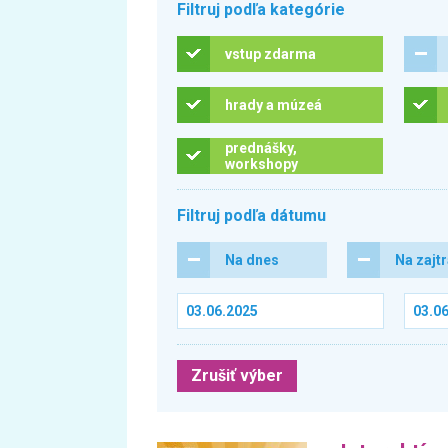
Filtruj podľa kategórie
vstup zdarma
hrady a múzeá
prednášky,
workshopy
Filtruj podľa dátumu
Na dnes
Na zajt
Zrušiť výber