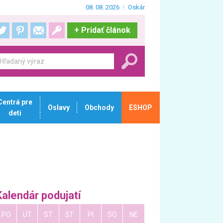
08. 08. 2026
Oskár
+
Pridať článok
Centrá pre
Oslavy
Obchody
ESHOP
deti
Kalendár podujatí
PO
UT
ST
ŠT
PI
SO
NE