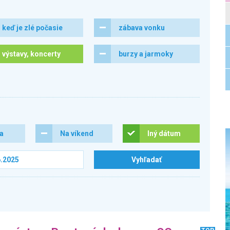
keď je zlé počasie
zábava vonku
výstavy, koncerty
burzy a jarmoky
ra
Na víkend
Iný dátum