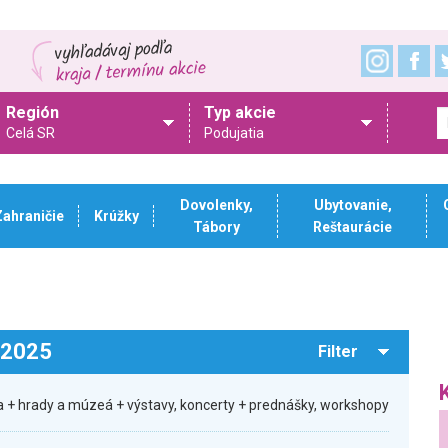
Región
Typ akcie
Celá SR
Podujatia
Dovolenky,
Ubytovanie,
Zahraničie
Krúžky
Tábory
Reštaurácie
.2025
Filter
 + hrady a múzeá + výstavy, koncerty + prednášky, workshopy