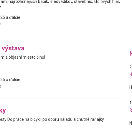
ami najrozličnejších bábik, medvedíkov, stavebníc, stolových hier,
...
25 a ďalšie
a
 výstava
m a objasni miesto činu!
2
H
25 a ďalšie
a
1
ky
R
esty Do práce na bicykli po dobrú náladu a chutné raňajky.