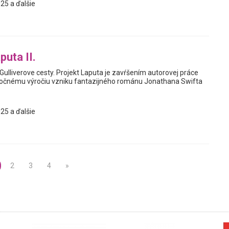
25 a ďalšie
puta II.
y Gulliverove cesty. Projekt Laputa je zavŕšením autorovej práce
ročnému výročiu vzniku fantazijného románu Jonathana Swifta
25 a ďalšie
2
3
4
»