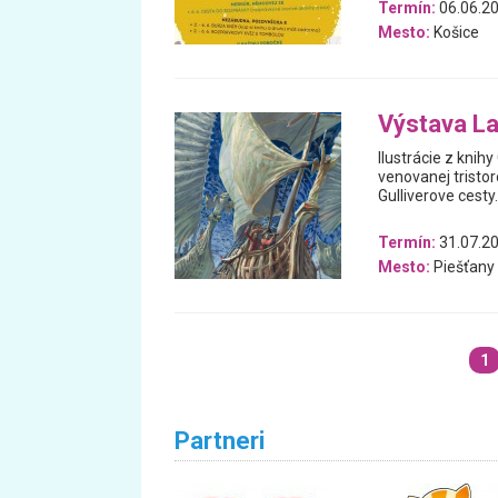
Termín:
06.06.20
Mesto:
Košice
Výstava La
Ilustrácie z knih
venovanej tristo
Gulliverove cesty.
Termín:
31.07.20
Mesto:
Piešťany
1
Partneri