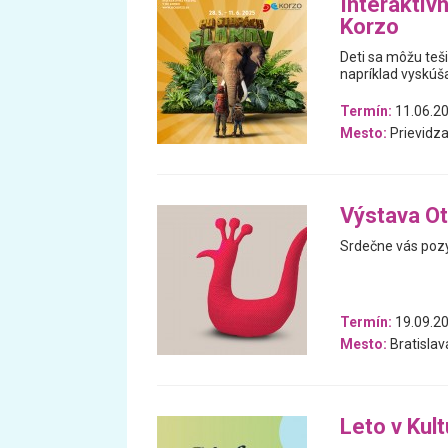
Interaktív
Korzo
Deti sa môžu teš
napríklad vyskúša
Termín:
11.06.20
Mesto:
Prievidz
Výstava Ot
Srdečne vás pozý
Termín:
19.09.20
Mesto:
Bratislav
Leto v Kul