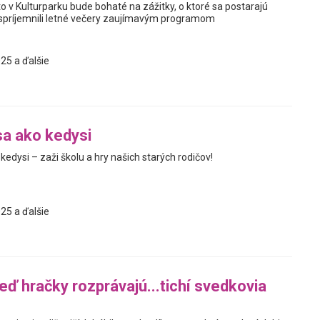
o v Kulturparku bude bohaté na zážitky, o ktoré sa postarajú
spríjemnili letné večery zaujímavým programom
25 a ďalšie
a ako kedysi
edysi – zaži školu a hry našich starých rodičov!
25 a ďalšie
eď hračky rozprávajú...tichí svedkovia