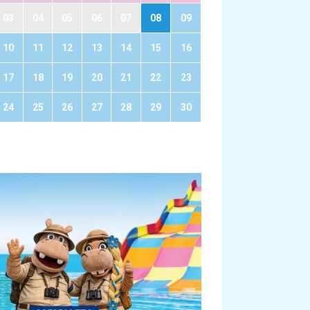
03
04
05
06
07
08
09
10
11
12
13
14
15
16
17
18
19
20
21
22
23
24
25
26
27
28
29
30