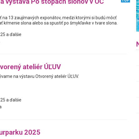
na výstava Po stopách slonov v OC
TOP
iť na 13 zaujímavých exponátov, medzi ktorými si budú môcť
ť kŕmenie slona alebo sa spustiť po šmykľavke v tvare slona.
25 a ďalšie
a
vorený ateliér ÚĽUV
vame na výstavu Otvorený ateliér ÚĽUV.
25 a ďalšie
a
turparku 2025