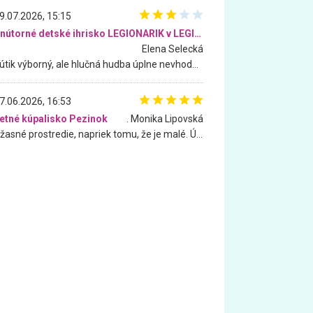
9.07.2026, 15:15
Vnútorné detské ihrisko LEGIONARIK v LEGIA Fitness
Elena Selecká
Kútik výborný, ale hlučná hudba úplne nevhodná pre deti. Na moju žiadosť o aspoň sušenie nereagovali.
7.06.2026, 16:53
etné kúpalisko Pezinok
. Monika Lipovská
Úžasné prostredie, napriek tomu, že je malé. Úžasná atmosféra. Voda fantastická a nádherná. Ľudí je pomerne veľa, ale su mili a ohľaduplní. Je veľmi zaujímavé sledovať, ako dokážu spolu športovať cudzí ľudia a bez ohľadu na vek. Vládne tu pohoda. Vnuka neviem dostať z vody. Ďakujem za krásny deň . Urcite sa sem vrátim. Jediný problém je s parkovaním, ale aj ten sa mi podarilo vyriešiť. Monika Bratislava