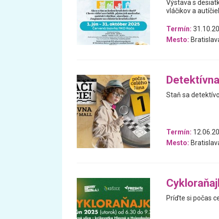
Výstava s desiatk
vláčikov a autíčiek
Termín:
31.10.20
Mesto:
Bratislav
Detektívna
Staň sa detektívo
Termín:
12.06.20
Mesto:
Bratislav
Cykloraňaj
Príďte si počas c