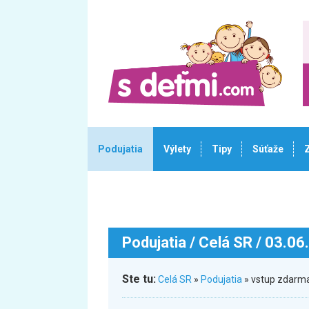
Podujatia
Výlety
Tipy
Súťaže
Podujatia
/ Celá SR / 03.06
Ste tu:
Celá SR
»
Podujatia
» vstup zdarma