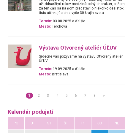
už tridsaťštyri rokov medzinárodný charakter, pričom
za ten čas sa na ňom predstavilo niekoľko desiatok
tisíc účinkujúcich z vyše 30 krajín sveta.
Termín:
03.08.2025 a ďalšie
Mesto:
Terchová
Výstava Otvorený ateliér ÚĽUV
Srdečne vás pozývame na výstavu Otvorený ateliér
ÚĽUV.
Termín:
19.09.2025 a ďalšie
Mesto:
Bratislava
1
2
3
4
5
6
7
8
»
Kalendár podujatí
PO
UT
ST
ŠT
PI
SO
NE