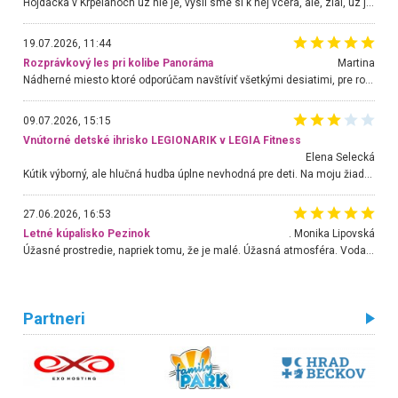
Hojdacka v Krpelanoch uz nie je, vysli sme si k nej vcera, ale, zial, uz je znicena. Ak sem planujete cestu len kvoli hojdacke, mozete si ju usetrit. Krasny vyhlad je tu vsak aj bez hojdacky :-)
19.07.2026, 11:44
Rozprávkový les pri kolibe Panoráma
Martina
Nádherné miesto ktoré odporúčam navštíviť všetkými desiatimi, pre rodiny s deťmi, dôchodcom... Proste a jednoducho ozaj rozprávkový les.. určite ešte prídeme. Odniesli sme si na pamiatku krásne tričká,
09.07.2026, 15:15
Vnútorné detské ihrisko LEGIONARIK v LEGIA Fitness
Elena Selecká
Kútik výborný, ale hlučná hudba úplne nevhodná pre deti. Na moju žiadosť o aspoň sušenie nereagovali.
27.06.2026, 16:53
Letné kúpalisko Pezinok
. Monika Lipovská
Úžasné prostredie, napriek tomu, že je malé. Úžasná atmosféra. Voda fantastická a nádherná. Ľudí je pomerne veľa, ale su mili a ohľaduplní. Je veľmi zaujímavé sledovať, ako dokážu spolu športovať cudzí ľudia a bez ohľadu na vek. Vládne tu pohoda. Vnuka neviem dostať z vody. Ďakujem za krásny deň . Urcite sa sem vrátim. Jediný problém je s parkovaním, ale aj ten sa mi podarilo vyriešiť. Monika Bratislava
Partneri