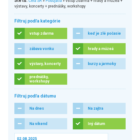
Ste tu:
Celá SR
»
Podujatia
» vstup zdarma + hrady a múzeá +
výstavy, koncerty + prednášky, workshopy
Filtruj podľa kategórie
vstup zdarma
keď je zlé počasie
zábava vonku
hrady a múzeá
výstavy, koncerty
burzy a jarmoky
prednášky,
workshopy
Filtruj podľa dátumu
Na dnes
Na zajtra
Na víkend
Iný dátum