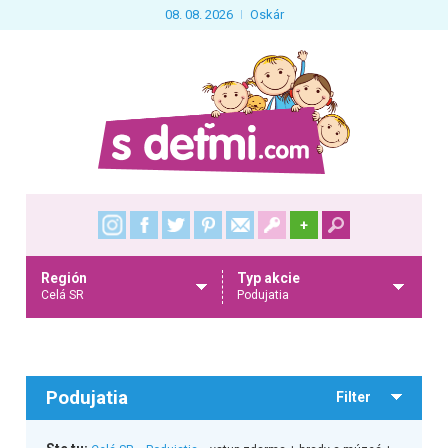
08. 08. 2026
Oskár
+
Región
Typ akcie
Celá SR
Podujatia
Podujatia
Filter