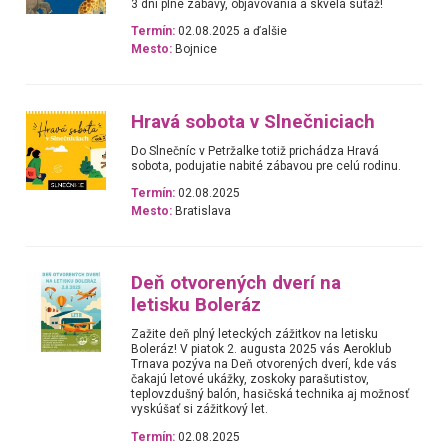
3 dni plné zábavy, objavovania a skvelá súťaž!
Termín:
02.08.2025 a ďalšie
Mesto:
Bojnice
Hravá sobota v Slnečniciach
Do Slnečníc v Petržalke totiž prichádza Hravá
sobota, podujatie nabité zábavou pre celú rodinu.
Termín:
02.08.2025
Mesto:
Bratislava
Deň otvorených dverí na
letisku Boleráz
Zažite deň plný leteckých zážitkov na letisku
Boleráz! V piatok 2. augusta 2025 vás Aeroklub
Trnava pozýva na Deň otvorených dverí, kde vás
čakajú letové ukážky, zoskoky parašutistov,
teplovzdušný balón, hasičská technika aj možnosť
vyskúšať si zážitkový let.
Termín:
02.08.2025