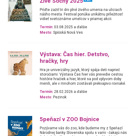
Živé Sochy 2025
Príďte zažiť tri dni plné živého umenia na uliciach
nášho mesta. Festival ponúka unikátnu príležitosť
vidieť svetoznáme umelcov v priamej akcii.
Termín:
03.08.2025 a ďalšie
Mesto:
Spišská Nová Ves
Výstava: Čas hier. Detstvo,
hračky, hry
Hra je univerzálny jazyk, ktorý spája deti naprieč
storočiami. Výstava Čas hier vás prevedie cestou
histórie hračiek a hier, ktoré sa pod vplyvom doby
menili, ale v mnohom zostávali prekvapivo rovnaké.
Termín:
28.02.2026 a ďalšie
Mesto:
Pezinok
5peňazí v ZOO Bojnice
Pozývame vás do zoo, kde budeme my z 5peňazí
Národnej banky Slovenska spolu s vami - čakajú nás