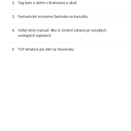
2.
Tipy kam s deťmi v Bratislave a okolí
3.
Fantastické otvorenie Šantiska na Kamzíku
4.
Veľký letný manuál: Ako si chrániť zdravie pri vysokých
vonkajších teplotách
5.
TOP atrakcie pre deti na Slovensku