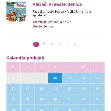
Pátrači v meste Senica
Pátrači v meste Senica – Veľká letná hra je
spustená!
Termín:
03.09.2025 a ďalšie
Mesto:
Senica
1
2
3
4
5
»
Kalendár podujatí
PO
UT
ST
ŠT
PI
SO
NE
03
04
05
06
07
08
09
10
11
12
13
14
15
16
17
18
19
20
21
22
23
24
25
26
27
28
29
30