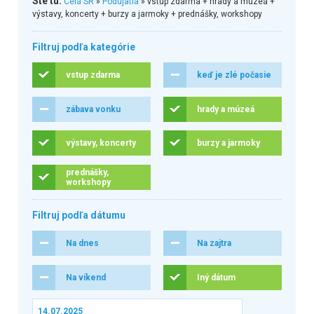
Ste tu:
Celá SR
»
Podujatia
» vstup zdarma + hrady a múzeá +
výstavy, koncerty + burzy a jarmoky + prednášky, workshopy
Filtruj podľa kategórie
vstup zdarma
keď je zlé počasie
zábava vonku
hrady a múzeá
výstavy, koncerty
burzy a jarmoky
prednášky,
workshopy
Filtruj podľa dátumu
Na dnes
Na zajtra
Na víkend
Iný dátum