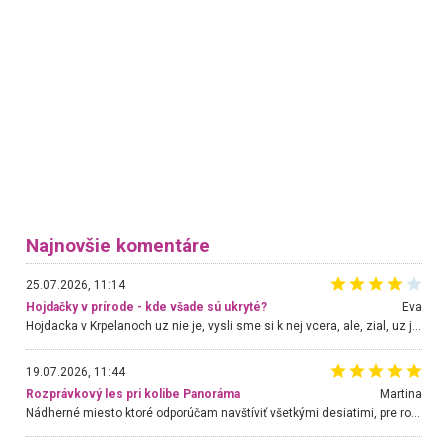
Najnovšie komentáre
25.07.2026, 11:14
Hojdačky v prírode - kde všade sú ukryté?
Eva
Hojdacka v Krpelanoch uz nie je, vysli sme si k nej vcera, ale, zial, uz je znicena. Ak sem planujete cestu len kvoli hojdacke, mozete si ju usetrit. Krasny vyhlad je tu vsak aj bez hojdacky :-)
19.07.2026, 11:44
Rozprávkový les pri kolibe Panoráma
Martina
Nádherné miesto ktoré odporúčam navštíviť všetkými desiatimi, pre rodiny s deťmi, dôchodcom... Proste a jednoducho ozaj rozprávkový les.. určite ešte prídeme. Odniesli sme si na pamiatku krásne tričká,