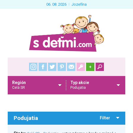
06. 08. 2026
Jozefína
+
Región
Typ akcie
Celá SR
Podujatia
Podujatia
Filter