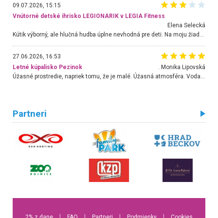
09.07.2026, 15:15
Vnútorné detské ihrisko LEGIONARIK v LEGIA Fitness
Elena Selecká
Kútik výborný, ale hlučná hudba úplne nevhodná pre deti. Na moju žiadosť o aspoň sušenie nereagovali.
27.06.2026, 16:53
Letné kúpalisko Pezinok
. Monika Lipovská
Úžasné prostredie, napriek tomu, že je malé. Úžasná atmosféra. Voda fantastická a nádherná. Ľudí je pomerne veľa, ale su mili a ohľaduplní. Je veľmi zaujímavé sledovať, ako dokážu spolu športovať cudzí ľudia a bez ohľadu na vek. Vládne tu pohoda. Vnuka neviem dostať z vody. Ďakujem za krásny deň . Urcite sa sem vrátim. Jediný problém je s parkovaním, ale aj ten sa mi podarilo vyriešiť. Monika Bratislava
Partneri
2% z dane
l
FAQ
l
Partneri
l
Podmienky
l
Cookies