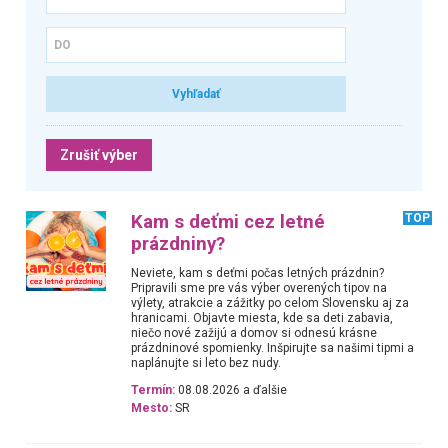
Zrušiť výber
Kam s deťmi cez letné
TOP
prázdniny?
Neviete, kam s deťmi počas letných prázdnin?
Pripravili sme pre vás výber overených tipov na
výlety, atrakcie a zážitky po celom Slovensku aj za
hranicami. Objavte miesta, kde sa deti zabavia,
niečo nové zažijú a domov si odnesú krásne
prázdninové spomienky. Inšpirujte sa našimi tipmi a
naplánujte si leto bez nudy.
Termín:
08.08.2026 a ďalšie
Mesto:
SR