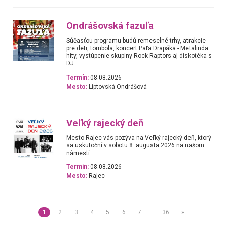
Ondrášovská fazuľa
Súčasťou programu budú remeselné trhy, atrakcie
pre deti, tombola, koncert Paľa Drapáka - Metalinda
hity, vystúpenie skupiny Rock Raptors aj diskotéka s
DJ.
Termín:
08.08.2026
Mesto:
Liptovská Ondrášová
Veľký rajecký deň
Mesto Rajec vás pozýva na Veľký rajecký deň, ktorý
sa uskutoční v sobotu 8. augusta 2026 na našom
námestí.
Termín:
08.08.2026
Mesto:
Rajec
1
2
3
4
5
6
7
…
36
»