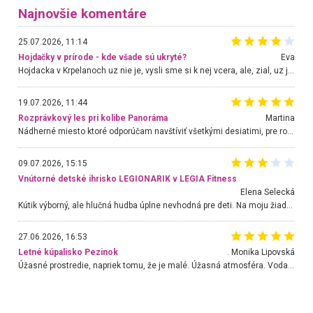
Najnovšie komentáre
25.07.2026, 11:14
Hojdačky v prírode - kde všade sú ukryté?
Eva
Hojdacka v Krpelanoch uz nie je, vysli sme si k nej vcera, ale, zial, uz je znicena. Ak sem planujete cestu len kvoli hojdacke, mozete si ju usetrit. Krasny vyhlad je tu vsak aj bez hojdacky :-)
19.07.2026, 11:44
Rozprávkový les pri kolibe Panoráma
Martina
Nádherné miesto ktoré odporúčam navštíviť všetkými desiatimi, pre rodiny s deťmi, dôchodcom... Proste a jednoducho ozaj rozprávkový les.. určite ešte prídeme. Odniesli sme si na pamiatku krásne tričká,
09.07.2026, 15:15
Vnútorné detské ihrisko LEGIONARIK v LEGIA Fitness
Elena Selecká
Kútik výborný, ale hlučná hudba úplne nevhodná pre deti. Na moju žiadosť o aspoň sušenie nereagovali.
27.06.2026, 16:53
Letné kúpalisko Pezinok
. Monika Lipovská
Úžasné prostredie, napriek tomu, že je malé. Úžasná atmosféra. Voda fantastická a nádherná. Ľudí je pomerne veľa, ale su mili a ohľaduplní. Je veľmi zaujímavé sledovať, ako dokážu spolu športovať cudzí ľudia a bez ohľadu na vek. Vládne tu pohoda. Vnuka neviem dostať z vody. Ďakujem za krásny deň . Urcite sa sem vrátim. Jediný problém je s parkovaním, ale aj ten sa mi podarilo vyriešiť. Monika Bratislava