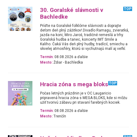
30. Goralské slávnosti v
TOP
Bachledke
Príďte na Goralské folklórne slávnosti a doprajte
deťom deň plný zážitkov!.Divadlo Ramagu, zvieratká,
jazda na koni, Miro Jaroš, tradičné remeslá a trhy.
Goralská hudba a tanec, koncerty IMT Smile a
Kaliho. Čaká Vás deň plný hudby, tradícií, smiechu a
skvelej atmosféry, ktorú si vychutnajú malí aj veľkí.
Termín:
08.08.2026 a ďalšie
Mesto:
Ždiar - Bachledka
Hracia zóna s mega bloks
TOP
Počas letných prázdnin je v OC Laugaricio
pripravená hracia zóna s MEGA BLOKS, kde si môžu
užiť tvorivú zábavu pri stavaní farebných kociek.
Termín:
08.08.2026 a ďalšie
Mesto:
Trenčín