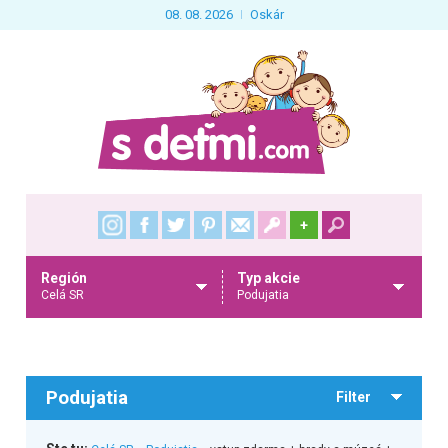
08. 08. 2026
Oskár
+
Región
Typ akcie
Celá SR
Podujatia
Podujatia
Filter