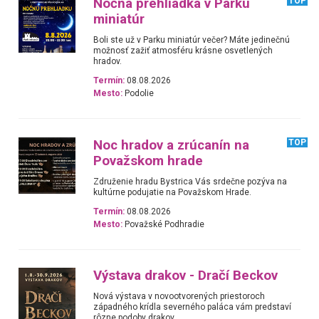
Nočná prehliadka v Parku
TOP
miniatúr
Boli ste už v Parku miniatúr večer? Máte jedinečnú
možnosť zažiť atmosféru krásne osvetlených
hradov.
Termín:
08.08.2026
Mesto:
Podolie
Noc hradov a zrúcanín na
TOP
Považskom hrade
Združenie hradu Bystrica Vás srdečne pozýva na
kultúrne podujatie na Považskom Hrade.
Termín:
08.08.2026
Mesto:
Považské Podhradie
Výstava drakov - Dračí Beckov
Nová výstava v novootvorených priestoroch
západného krídla severného paláca vám predstaví
rôzne podoby drakov.