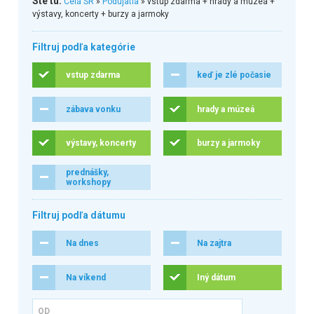
Ste tu:
Celá SR
»
Podujatia
» vstup zdarma + hrady a múzeá +
výstavy, koncerty + burzy a jarmoky
Filtruj podľa kategórie
vstup zdarma
keď je zlé počasie
zábava vonku
hrady a múzeá
výstavy, koncerty
burzy a jarmoky
prednášky,
workshopy
Filtruj podľa dátumu
Na dnes
Na zajtra
Na víkend
Iný dátum