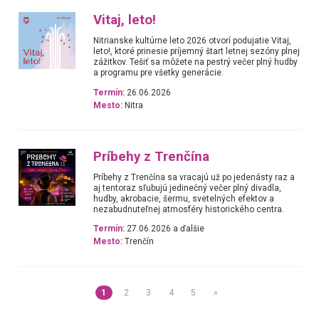
Vitaj, leto!
Nitrianske kultúrne leto 2026 otvorí podujatie Vitaj,
leto!, ktoré prinesie príjemný štart letnej sezóny plnej
zážitkov. Tešiť sa môžete na pestrý večer plný hudby
a programu pre všetky generácie.
Termín:
26.06.2026
Mesto:
Nitra
Príbehy z Trenčína
Príbehy z Trenčína sa vracajú už po jedenásty raz a
aj tentoraz sľubujú jedinečný večer plný divadla,
hudby, akrobacie, šermu, svetelných efektov a
nezabudnuteľnej atmosféry historického centra.
Termín:
27.06.2026 a ďalšie
Mesto:
Trenčín
1
2
3
4
5
»