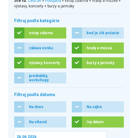
Ste tu:
Celá SR
»
Podujatia
» vstup zdarma + hrady a múzeá +
výstavy, koncerty + burzy a jarmoky
Filtruj podľa kategórie
vstup zdarma
keď je zlé počasie
zábava vonku
hrady a múzeá
výstavy, koncerty
burzy a jarmoky
prednášky,
workshopy
Filtruj podľa dátumu
Na dnes
Na zajtra
Na víkend
Iný dátum