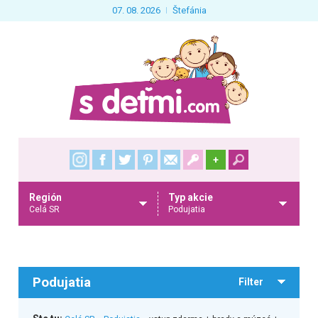
07. 08. 2026
Štefánia
+
Región
Typ akcie
Celá SR
Podujatia
Podujatia
Filter