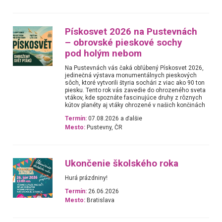
Pískosvet 2026 na Pustevnách
– obrovské pieskové sochy
pod holým nebom
Na Pustevnách vás čaká obľúbený Pískosvet 2026,
jedinečná výstava monumentálnych pieskových
sôch, ktoré vytvorili štyria sochári z viac ako 90 ton
piesku. Tento rok vás zavedie do ohrozeného sveta
vtákov, kde spoznáte fascinujúce druhy z rôznych
kútov planéty aj vtáky ohrozené v našich končinách
Termín:
07.08.2026 a ďalšie
Mesto:
Pustevny, ČR
Ukončenie školského roka
Hurá prázdniny!
Termín:
26.06.2026
Mesto:
Bratislava