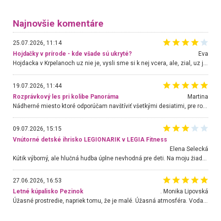
Najnovšie komentáre
25.07.2026, 11:14
Hojdačky v prírode - kde všade sú ukryté?
Eva
Hojdacka v Krpelanoch uz nie je, vysli sme si k nej vcera, ale, zial, uz je znicena. Ak sem planujete cestu len kvoli hojdacke, mozete si ju usetrit. Krasny vyhlad je tu vsak aj bez hojdacky :-)
19.07.2026, 11:44
Rozprávkový les pri kolibe Panoráma
Martina
Nádherné miesto ktoré odporúčam navštíviť všetkými desiatimi, pre rodiny s deťmi, dôchodcom... Proste a jednoducho ozaj rozprávkový les.. určite ešte prídeme. Odniesli sme si na pamiatku krásne tričká,
09.07.2026, 15:15
Vnútorné detské ihrisko LEGIONARIK v LEGIA Fitness
Elena Selecká
Kútik výborný, ale hlučná hudba úplne nevhodná pre deti. Na moju žiadosť o aspoň sušenie nereagovali.
27.06.2026, 16:53
Letné kúpalisko Pezinok
. Monika Lipovská
Úžasné prostredie, napriek tomu, že je malé. Úžasná atmosféra. Voda fantastická a nádherná. Ľudí je pomerne veľa, ale su mili a ohľaduplní. Je veľmi zaujímavé sledovať, ako dokážu spolu športovať cudzí ľudia a bez ohľadu na vek. Vládne tu pohoda. Vnuka neviem dostať z vody. Ďakujem za krásny deň . Urcite sa sem vrátim. Jediný problém je s parkovaním, ale aj ten sa mi podarilo vyriešiť. Monika Bratislava