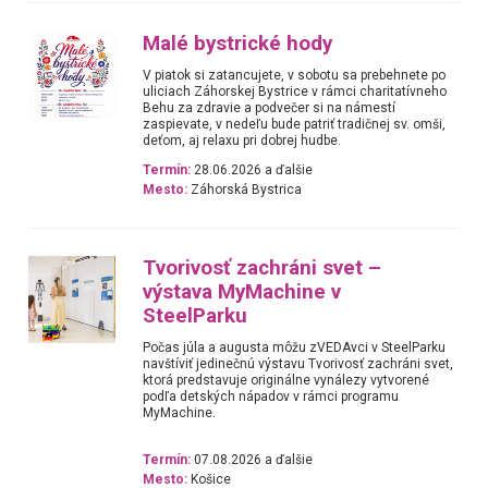
Malé bystrické hody
V piatok si zatancujete, v sobotu sa prebehnete po
uliciach Záhorskej Bystrice v rámci charitatívneho
Behu za zdravie a podvečer si na námestí
zaspievate, v nedeľu bude patriť tradičnej sv. omši,
deťom, aj relaxu pri dobrej hudbe.
Termín:
28.06.2026 a ďalšie
Mesto:
Záhorská Bystrica
Tvorivosť zachráni svet –
výstava MyMachine v
SteelParku
Počas júla a augusta môžu zVEDAvci v SteelParku
navštíviť jedinečnú výstavu Tvorivosť zachráni svet,
ktorá predstavuje originálne vynálezy vytvorené
podľa detských nápadov v rámci programu
MyMachine.
Termín:
07.08.2026 a ďalšie
Mesto:
Košice