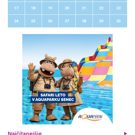
17
18
19
20
21
22
23
24
25
26
27
28
29
30
Najčítanejšie