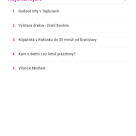
1.
Hodové trhy v Tepliciach
2.
Výstava drakov - Dračí Beckov
3.
Kúpaliská v Rakúsku do 30 minút od Bratislavy
4.
Kam s deťmi cez letné prázdniny?
5.
Vlčince Minifest