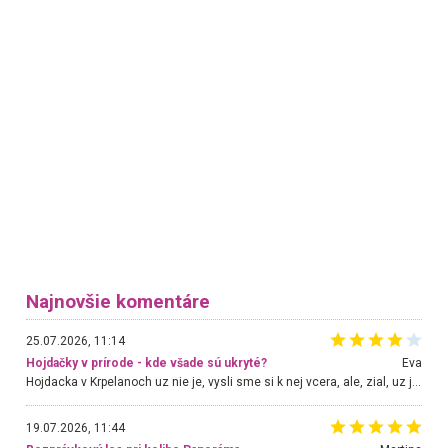
Najnovšie komentáre
25.07.2026, 11:14
Hojdačky v prírode - kde všade sú ukryté?
Eva
Hojdacka v Krpelanoch uz nie je, vysli sme si k nej vcera, ale, zial, uz je znicena. Ak sem planujete cestu len kvoli hojdacke, mozete si ju usetrit. Krasny vyhlad je tu vsak aj bez hojdacky :-)
19.07.2026, 11:44