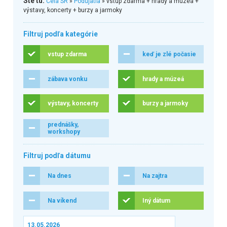
Ste tu:
Celá SR
»
Podujatia
» vstup zdarma + hrady a múzeá +
výstavy, koncerty + burzy a jarmoky
Filtruj podľa kategórie
vstup zdarma
keď je zlé počasie
zábava vonku
hrady a múzeá
výstavy, koncerty
burzy a jarmoky
prednášky,
workshopy
Filtruj podľa dátumu
Na dnes
Na zajtra
Na víkend
Iný dátum