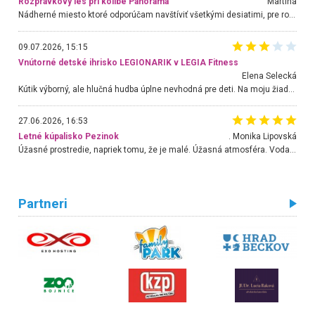
Rozprávkový les pri kolibe Panoráma
Martina
Nádherné miesto ktoré odporúčam navštíviť všetkými desiatimi, pre rodiny s deťmi, dôchodcom... Proste a jednoducho ozaj rozprávkový les.. určite ešte prídeme. Odniesli sme si na pamiatku krásne tričká,
09.07.2026, 15:15
Vnútorné detské ihrisko LEGIONARIK v LEGIA Fitness
Elena Selecká
Kútik výborný, ale hlučná hudba úplne nevhodná pre deti. Na moju žiadosť o aspoň sušenie nereagovali.
27.06.2026, 16:53
Letné kúpalisko Pezinok
. Monika Lipovská
Úžasné prostredie, napriek tomu, že je malé. Úžasná atmosféra. Voda fantastická a nádherná. Ľudí je pomerne veľa, ale su mili a ohľaduplní. Je veľmi zaujímavé sledovať, ako dokážu spolu športovať cudzí ľudia a bez ohľadu na vek. Vládne tu pohoda. Vnuka neviem dostať z vody. Ďakujem za krásny deň . Urcite sa sem vrátim. Jediný problém je s parkovaním, ale aj ten sa mi podarilo vyriešiť. Monika Bratislava
Partneri