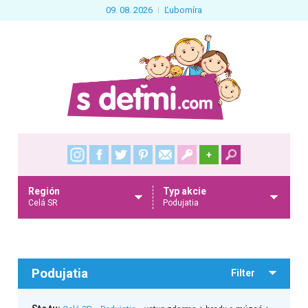
09. 08. 2026
Ľubomíra
+
Región
Typ akcie
Celá SR
Podujatia
Podujatia
Filter