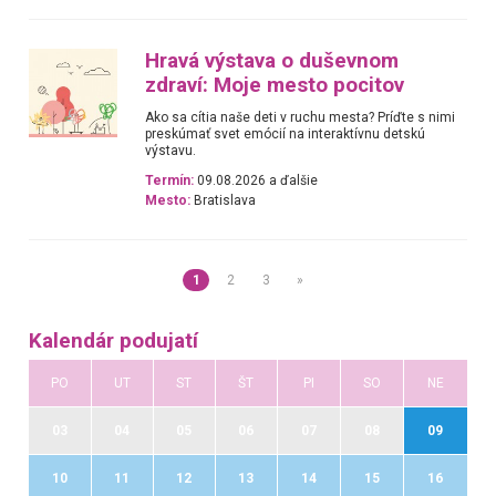
Hravá výstava o duševnom
zdraví: Moje mesto pocitov
Ako sa cítia naše deti v ruchu mesta? Príďte s nimi
preskúmať svet emócií na interaktívnu detskú
výstavu.
Termín:
09.08.2026 a ďalšie
Mesto:
Bratislava
1
2
3
»
Kalendár podujatí
PO
UT
ST
ŠT
PI
SO
NE
03
04
05
06
07
08
09
10
11
12
13
14
15
16